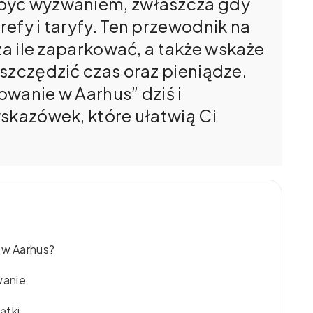
być wyzwaniem, zwłaszcza gdy
efy i taryfy. Ten przewodnik na
za ile zaparkować, a także wskaże
szczędzić czas oraz pieniądze.
wanie w Aarhus” dziś i
skazówek, które ułatwią Ci
 w Aarhus?
wanie
ątki