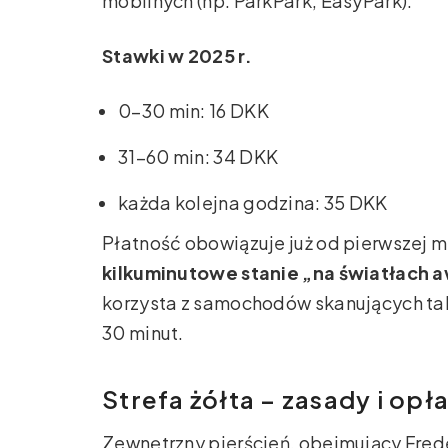
mobilnych (np. ParkPark, EasyPark).
Stawki w 2025 r.
0–30 min: 16 DKK
31–60 min: 34 DKK
każda kolejna godzina: 35 DKK
Płatność obowiązuje już od pierwszej m
kilkuminutowe stanie „na światłach
korzysta z samochodów skanujących tabl
30 minut.
Strefa żółta – zasady i opł
Zewnętrzny pierścień, obejmujący Freder