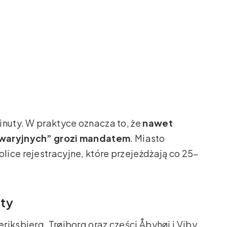
inuty. W praktyce oznacza to, że
nawet
 awaryjnych” grozi mandatem
. Miasto
ice rejestracyjne, które przejeżdżają co 25–
aty
iksbjerg, Trøjborg oraz części Åbyhøj i Viby.