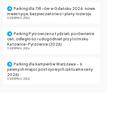
Parking dla TIR-ów w Gdańsku 2026: nowe
inwestycje, bezpieczeństwo i plany rozwoju
5 SIERPNIA, 2026
Parking Pyrzowice na tydzień: porównanie
cen, odległości i udogodnień przy lotnisku
Katowice-Pyrzowice (2026)
5 SIERPNIA, 2026
Parking dla kamperów Warszawa – 6
pewnych miejsc postojowych (aktualne ceny
2026)
5 SIERPNIA, 2026