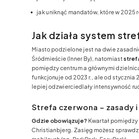
jak uniknąć mandatów, które w 2025 r
Jak działa system str
Miasto podzielone jest na dwie zasadni
Śródmieście (Inner By), natomiast
stref
pomiędzy centrum a głównymi dzielni
funkcjonuje od 2023 r., ale od stycznia
lepiej odzwierciedlały intensywność ru
Strefa czerwona – zasady i
Gdzie obowiązuje?
Kwartał pomiędzy u
Christianbjerg. Zasięg możesz sprawdz