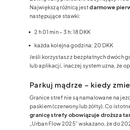
Największą różnicą jest
darmowe pierw
następujące stawki:
2 h 01 min – 3 h: 18 DKK
każda kolejna godzina: 20 DKK
Jeśli korzystasz z bezpłatnych dwóch g
lub aplikacji, inaczej system uzna, że o
Parkuj mądrze – kiedy zmien
Granice stref nie są namalowane na jezd
paskiem (czerwony lub żółty). Co istotn
granicę strefy obowiązuje droższa ta
„Urban Flow 2025” wskazano, że do 2027