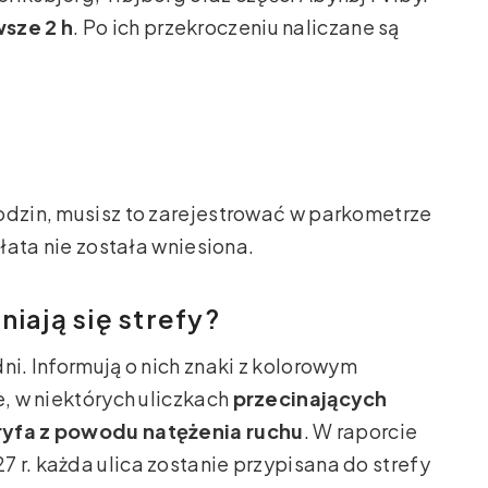
sze 2 h
. Po ich przekroczeniu naliczane są
odzin, musisz to zarejestrować w parkometrze
płata nie została wniesiona.
iają się strefy?
ni. Informują o nich znaki z kolorowym
e, w niektórych uliczkach
przecinających
ryfa z powodu natężenia ruchu
. W raporcie
 r. każda ulica zostanie przypisana do strefy