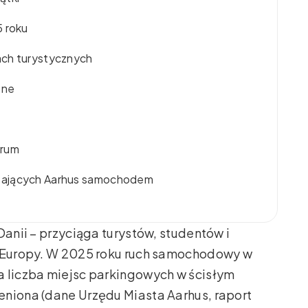
5 roku
ach turystycznych
zne
trum
zających Aarhus samochodem
Danii – przyciąga turystów, studentów i
j Europy. W 2025 roku ruch samochodowy w
a liczba miejsc parkingowych w ścisłym
eniona (dane Urzędu Miasta Aarhus, raport