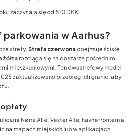
oku zaczynają się od 510 DKK.
ef parkowania w Aarhus?
cze strefy.
Strefa czerwona
obejmuje ścisłe
a żółta
rozciąga się na obszarze pośrednim
cami mieszkaniowymi. Ten dwustrefowy model
 2025 zaktualizowano przebieg ich granic, aby
chu.
 opłaty
licami Nørre Allé, Vester Allé, havnefrontem a
ić na mapach miejskich lub w aplikacjach