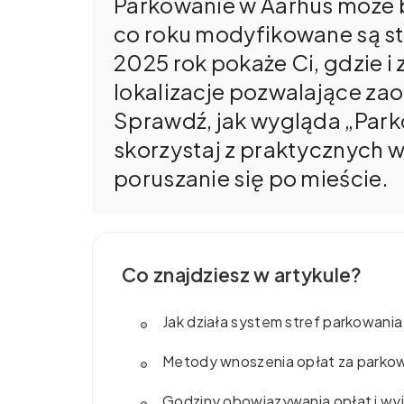
Parkowanie w Aarhus może 
co roku modyfikowane są str
2025 rok pokaże Ci, gdzie i 
lokalizacje pozwalające zao
Sprawdź, jak wygląda „Parko
skorzystaj z praktycznych w
poruszanie się po mieście.
Co znajdziesz w artykule?
Jak działa system stref parkowania
Metody wnoszenia opłat za parko
Godziny obowiązywania opłat i wyj