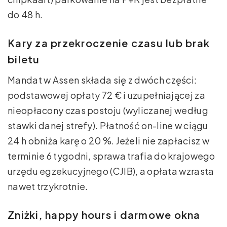
do 48 h.
Kary za przekroczenie czasu lub brak
biletu
Mandat w Assen składa się z dwóch części:
podstawowej opłaty 72 € i uzupełniającej za
nieopłacony czas postoju (wyliczanej według
stawki danej strefy). Płatność on-line w ciągu
24 h obniża karę o 20 %. Jeżeli nie zapłacisz w
terminie 6 tygodni, sprawa trafia do krajowego
urzędu egzekucyjnego (CJIB), a opłata wzrasta
nawet trzykrotnie.
Zniżki, happy hours i darmowe okna