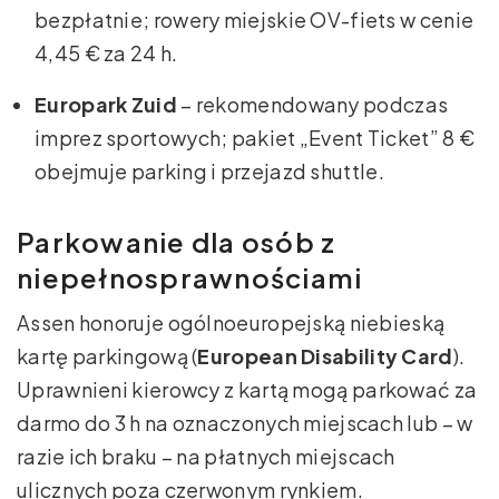
bezpłatnie; rowery miejskie OV-fiets w cenie
4,45 € za 24 h.
Europark Zuid
– rekomendowany podczas
imprez sportowych; pakiet „Event Ticket” 8 €
obejmuje parking i przejazd shuttle.
Parkowanie dla osób z
niepełnosprawnościami
Assen honoruje ogólnoeuropejską niebieską
kartę parkingową (
European Disability Card
).
Uprawnieni kierowcy z kartą mogą parkować za
darmo do 3 h na oznaczonych miejscach lub – w
razie ich braku – na płatnych miejscach
ulicznych poza czerwonym rynkiem.