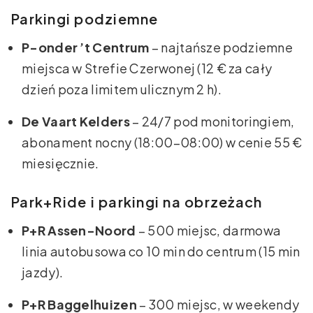
Parkingi podziemne
P-onder ’t Centrum
– najtańsze podziemne
miejsca w Strefie Czerwonej (12 € za cały
dzień poza limitem ulicznym 2 h).
De Vaart Kelders
– 24/7 pod monitoringiem,
abonament nocny (18:00–08:00) w cenie 55 €
miesięcznie.
Park+Ride i parkingi na obrzeżach
P+R Assen-Noord
– 500 miejsc, darmowa
linia autobusowa co 10 min do centrum (15 min
jazdy).
P+R Baggelhuizen
– 300 miejsc, w weekendy