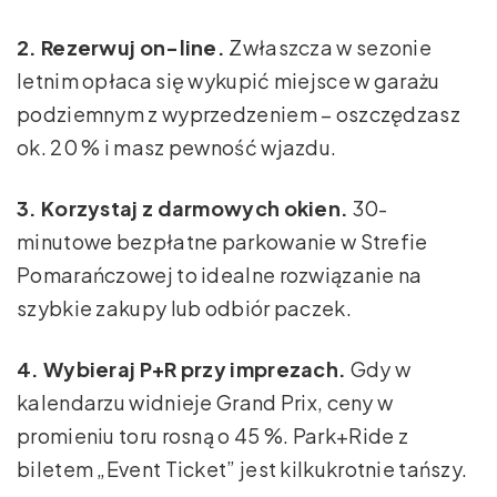
2. Rezerwuj on-line.
Zwłaszcza w sezonie
letnim opłaca się wykupić miejsce w garażu
podziemnym z wyprzedzeniem – oszczędzasz
ok. 20 % i masz pewność wjazdu.
3. Korzystaj z darmowych okien.
30-
minutowe bezpłatne parkowanie w Strefie
Pomarańczowej to idealne rozwiązanie na
szybkie zakupy lub odbiór paczek.
4. Wybieraj P+R przy imprezach.
Gdy w
kalendarzu widnieje Grand Prix, ceny w
promieniu toru rosną o 45 %. Park+Ride z
biletem „Event Ticket” jest kilkukrotnie tańszy.