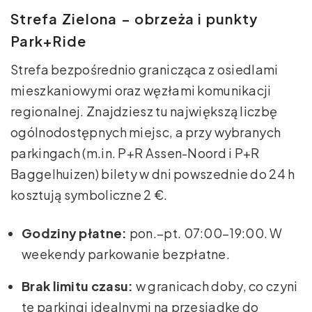
Strefa Zielona – obrzeża i punkty
Park+Ride
Strefa bezpośrednio granicząca z osiedlami
mieszkaniowymi oraz węzłami komunikacji
regionalnej. Znajdziesz tu największą liczbę
ogólnodostępnych miejsc, a przy wybranych
parkingach (m.in. P+R Assen-Noord i P+R
Baggelhuizen) bilety w dni powszednie do 24 h
kosztują symboliczne 2 €.
Godziny płatne:
pon.–pt. 07:00–19:00. W
weekendy parkowanie bezpłatne.
Brak limitu czasu:
w granicach doby, co czyni
te parkingi idealnymi na przesiadkę do