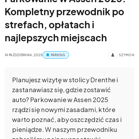
Kompletny przewodnik po
strefach, opłatach i
najlepszych miejscach
14 PAŹDZIERNIKA, 2025
PARKING
SZYMON
Planujesz wizytę w stolicy Drenthe i
zastanawiasz się, gdzie zostawić
auto? Parkowanie w Assen 2025
rządzi się nowymi zasadami, które
warto poznać, aby oszczędzić czas i
pieniądze. W naszym przewodniku