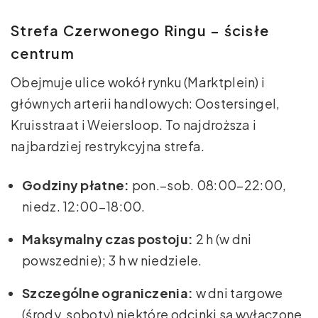
Strefa Czerwonego Ringu – ścisłe
centrum
Obejmuje ulice wokół rynku (Marktplein) i
głównych arterii handlowych: Oostersingel,
Kruisstraat i Weiersloop. To najdroższa i
najbardziej restrykcyjna strefa.
Godziny płatne:
pon.–sob. 08:00–22:00,
niedz. 12:00–18:00.
Maksymalny czas postoju:
2 h (w dni
powszednie); 3 h w niedziele.
Szczególne ograniczenia:
w dni targowe
(środy, soboty) niektóre odcinki są wyłączone