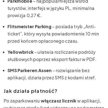
Parkmobile
– najpopularniejsza wśród
turystów, interfejs w języku PL, minimalna
prowizja 0,27 €.
Flitsmeister Parking
– posiada tryb „Anti-
ticket”, który wysyła powiadomienie 10 min
przed końcem opłaconego czasu.
Yellowbrick
– ułatwia rozliczanie podróży
służbowych poprzez eksport faktur w PDF.
SMS Parkeren Assen
– rozwiązanie bez
aplikacji, działa przez SMS z kodami stref.
Jak działa płatność?
Po zaparkowaniu
włączasz licznik
w aplikacji,
wybierasz strefę (kod widoczny na parkometrze