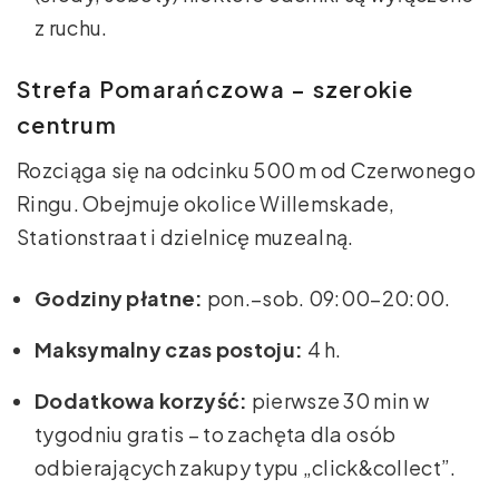
z ruchu.
Strefa Pomarańczowa – szerokie
centrum
Rozciąga się na odcinku 500 m od Czerwonego
Ringu. Obejmuje okolice Willemskade,
Stationstraat i dzielnicę muzealną.
Godziny płatne:
pon.–sob. 09:00–20:00.
Maksymalny czas postoju:
4 h.
Dodatkowa korzyść:
pierwsze 30 min w
tygodniu gratis – to zachęta dla osób
odbierających zakupy typu „click&collect”.