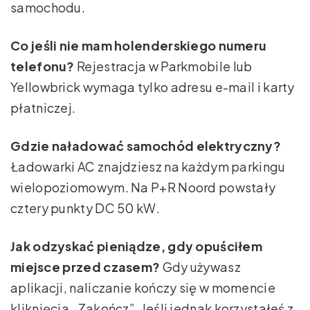
samochodu.
Co jeśli nie mam holenderskiego numeru
telefonu?
Rejestracja w Parkmobile lub
Yellowbrick wymaga tylko adresu e-mail i karty
płatniczej.
Gdzie naładować samochód elektryczny?
Ładowarki AC znajdziesz na każdym parkingu
wielopoziomowym. Na P+R Noord powstały
cztery punkty DC 50 kW.
Jak odzyskać pieniądze, gdy opuściłem
miejsce przed czasem?
Gdy używasz
aplikacji, naliczanie kończy się w momencie
kliknięcia „Zakończ”. Jeśli jednak korzystałeś z