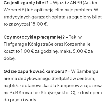
Co jeśli zgubię bilet?
– Wjazd z ANPR (An der
Weberei 5) lub aplikacją eliminuje problem. W
tradycyjnych garażach opłata za zgubiony bilet
to zazwyczaj 18,00 €.
Czy motocykle płacą mniej?
– Tak, w
Tiefgarage Königstraße oraz Konzerthalle
koszt to 1,00 € za godzinę, maks. 5,00 € za
dobę.
Gdzie zaparkować kampera?
– W Bambergu
nie ma dedykowanego Stellplatz w centrum;
najbliższe stanowiska dla kamperów znajdziesz
na P+R Kronacher Straße (sektor C), z dostępem
do prądu i wody.