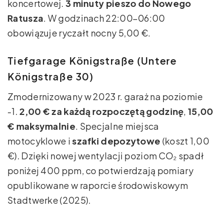
koncertowej.
3 minuty pieszo do Nowego
Ratusza
. W godzinach 22:00–06:00
obowiązuje ryczałt nocny 5,00 €.
Tiefgarage Königstraße (Untere
Königstraße 30)
Zmodernizowany w 2023 r. garaż na poziomie
-1.
2,00 € za każdą rozpoczętą godzinę
,
15,00
€ maksymalnie
. Specjalne miejsca
motocyklowe i
szafki depozytowe
(koszt 1,00
€). Dzięki nowej wentylacji poziom CO₂ spadł
poniżej 400 ppm, co potwierdzają pomiary
opublikowane w raporcie środowiskowym
Stadtwerke (2025).