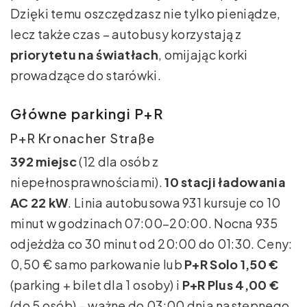
Dzięki temu oszczędzasz nie tylko pieniądze,
lecz także czas – autobusy korzystają z
priorytetu na światłach
, omijając korki
prowadzące do starówki.
Główne parkingi P+R
P+R Kronacher Straße
392 miejsc
(12 dla osób z
niepełnosprawnościami).
10 stacji ładowania
AC 22 kW
. Linia autobusowa 931 kursuje co 10
minut w godzinach 07:00–20:00. Nocna 935
odjeżdża co 30 minut od 20:00 do 01:30. Ceny:
0,50 € samo parkowanie lub
P+R Solo 1,50 €
(parking + bilet dla 1 osoby) i
P+R Plus 4,00 €
(do 5 osób) – ważne do 03:00 dnia następnego.