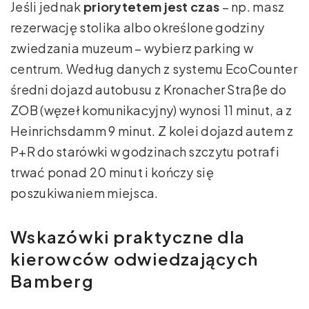
Jeśli jednak
priorytetem jest czas
– np. masz
rezerwację stolika albo określone godziny
zwiedzania muzeum – wybierz parking w
centrum. Według danych z systemu EcoCounter
średni dojazd autobusu z Kronacher Straße do
ZOB (węzeł komunikacyjny) wynosi 11 minut, a z
Heinrichsdamm 9 minut. Z kolei dojazd autem z
P+R do starówki w godzinach szczytu potrafi
trwać ponad 20 minut i kończy się
poszukiwaniem miejsca.
Wskazówki praktyczne dla
kierowców odwiedzających
Bamberg