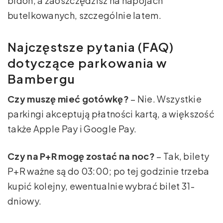
bidon, a zaoszczędzisz na napojach
butelkowanych, szczególnie latem.
Najczęstsze pytania (FAQ)
dotyczące parkowania w
Bambergu
Czy muszę mieć gotówkę?
– Nie. Wszystkie
parkingi akceptują płatności kartą, a większość
także Apple Pay i Google Pay.
Czy na P+R mogę zostać na noc?
– Tak, bilety
P+R ważne są do 03:00; po tej godzinie trzeba
kupić kolejny, ewentualnie wybrać bilet 31-
dniowy.