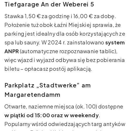
Tiefgarage An der Weberei 5
Stawka 1,50 € za godzinę i 16,00 € za dobę.
Położenie tuż obok Łaźni Miejskiej sprawia, że
parking jest idealny dla osób korzystających ze
spa lub sauny. W 2024 r. zainstalowano
system
ANPR
(automatyczne rozpoznawanie tablic),
więc wjazd i wyjazd odbywa się bez pobierania
biletu – opłacasz postój aplikacją.
Parkplatz „Stadtwerke” am
Margaretendamm
Otwarte, naziemne miejsca (ok. 100) dostępne
w piątki od 15:00 oraz w weekendy
.
Popularny wśród odwiedzających targ antyków