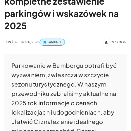
kompletne zestawienie
parkingów i wskazówek na
2025
17 PAŹDZIERNIKA, 2025
PARKING
SZYMON
Parkowanie w Bambergu potrafi być
wyzwaniem, zwłaszcza w szczycie
sezonu turystycznego. W naszym
przewodniku zebraliśmy aktualne na
2025 rok informacje o cenach,
lokalizacjach i udogodnieniach, aby
ułatwić Ci znalezienie idealnego
miejsca na samochód. Poznaj