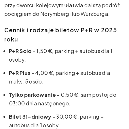
przy dworcu kolejowym ułatwia dalszą podróż
pociągiem do Norymbergi lub Würzburga.
Cennik i rodzaje biletów P+R w 2025
roku
P+R Solo
– 1,50 €, parking + autobus dla 1
osoby.
P+R Plus
– 4,00 €, parking + autobus dla
maks. 5 osób.
Tylko parkowanie
– 0,50 €, sam postój do
03:00 dnia następnego.
Bilet 31-dniowy
– 30,00 €, parking +
autobus dla 1 osoby.