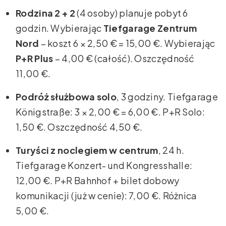
Rodzina 2 + 2
(4 osoby) planuje pobyt 6
godzin. Wybierając
Tiefgarage Zentrum
Nord
– koszt 6 × 2,50 € = 15,00 €. Wybierając
P+R Plus
– 4,00 € (całość). Oszczędność
11,00 €.
Podróż służbowa solo
, 3 godziny. Tiefgarage
Königstraße: 3 × 2,00 € = 6,00 €. P+R Solo:
1,50 €. Oszczędność 4,50 €.
Turyści z noclegiem w centrum
, 24 h.
Tiefgarage Konzert- und Kongresshalle:
12,00 €. P+R Bahnhof + bilet dobowy
komunikacji (już w cenie): 7,00 €. Różnica
5,00 €.