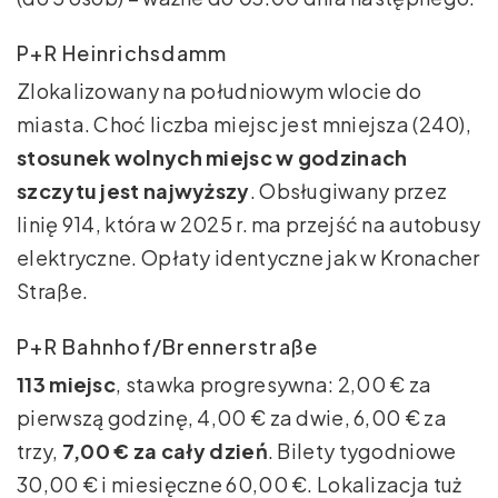
P+R Heinrichsdamm
Zlokalizowany na południowym wlocie do
miasta. Choć liczba miejsc jest mniejsza (240),
stosunek wolnych miejsc w godzinach
szczytu jest najwyższy
. Obsługiwany przez
linię 914, która w 2025 r. ma przejść na autobusy
elektryczne. Opłaty identyczne jak w Kronacher
Straße.
P+R Bahnhof/Brennerstraße
113 miejsc
, stawka progresywna: 2,00 € za
pierwszą godzinę, 4,00 € za dwie, 6,00 € za
trzy,
7,00 € za cały dzień
. Bilety tygodniowe
30,00 € i miesięczne 60,00 €. Lokalizacja tuż