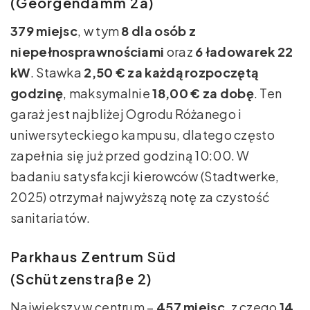
(Georgendamm 2a)
379 miejsc
, w tym
8 dla osób z
niepełnosprawnościami
oraz
6 ładowarek 22
kW
. Stawka
2,50 € za każdą rozpoczętą
godzinę
, maksymalnie
18,00 € za dobę
. Ten
garaż jest najbliżej Ogrodu Różanego i
uniwersyteckiego kampusu, dlatego często
zapełnia się już przed godziną 10:00. W
badaniu satysfakcji kierowców (Stadtwerke,
2025) otrzymał najwyższą notę za czystość
sanitariatów.
Parkhaus Zentrum Süd
(Schützenstraße 2)
Największy w centrum –
457 miejsc
, z czego
14