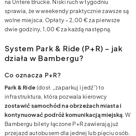
na Untere Brücke. Niski ruch w tygodniu
sprawia, że w weekendy praktycznie zawsze są
wolne miejsca. Opłaty – 2,00 € za pierwsze
dwie godziny, 1,00 € za każdą następną.
System Park & Ride (P+R) – jak
działa w Bambergu?
Co oznacza P+R?
Park & Ride
(dosł. „zaparkuj i jedź”) to
infrastruktura, która pozwala kierowcy
zostawić samochód na obrzeżach miasta i
kontynuować podróż komunikacją miejską
. W
Bambergu bilety łączone P+R zawierają już
przejazd autobusem dla jednej lub pięciu osób.