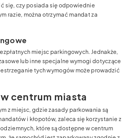
ić się, czy posiada się odpowiednie
ym razie, można otrzymać mandat za
kingowe
bezpłatnych miejsc parkingowych. Jednakże,
zasowe lub inne specjalne wymogi dotyczące
rzestrzeganie tych wymogów może prowadzić
 w centrum miasta
m z miejsc, gdzie zasady parkowania są
mandatów i kłopotów, zaleca się korzystanie z
podziemnych, które są dostępne w centrum
m, że samochód jest zaparkowany zgodnie z