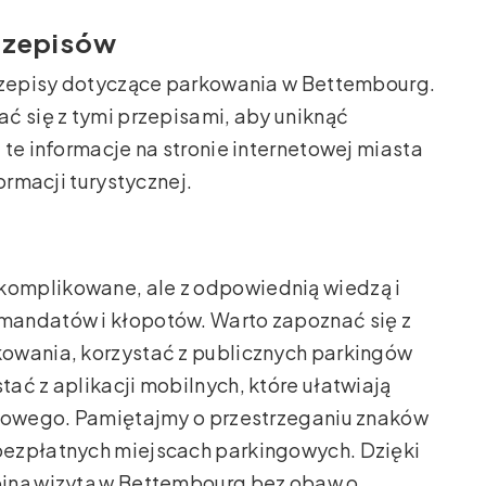
rzepisów
przepisy dotyczące parkowania w Bettembourg.
ć się z tymi przepisami, aby uniknąć
te informacje na stronie internetowej miasta
ormacji turystycznej.
omplikowane, ale z odpowiednią wiedzą i
mandatów i kłopotów. Warto zapoznać się z
owania, korzystać z publicznych parkingów
ać z aplikacji mobilnych, które ułatwiają
ngowego. Pamiętajmy o przestrzeganiu znaków
bezpłatnych miejscach parkingowych. Dzięki
ojną wizytą w Bettembourg bez obaw o