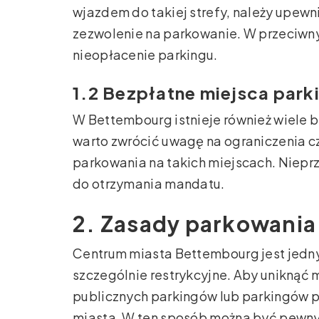
wjazdem do takiej strefy, należy upewn
zezwolenie na parkowanie. W przeciwn
nieopłacenie parkingu.
1.2 Bezpłatne miejsca par
W Bettembourg istnieje również wiele 
warto zwrócić uwagę na ograniczenia c
parkowania na takich miejscach. Niep
do otrzymania mandatu.
2. Zasady parkowania
Centrum miasta Bettembourg jest jedny
szczególnie restrykcyjne. Aby uniknąć 
publicznych parkingów lub parkingów 
miasta. W ten sposób można być pewny