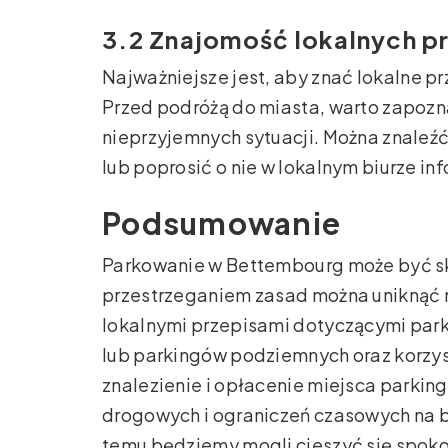
3.2 Znajomość lokalnych p
Najważniejsze jest, aby znać lokalne 
Przed podróżą do miasta, warto zapozna
nieprzyjemnych sytuacji. Można znaleźć 
lub poprosić o nie w lokalnym biurze inf
Podsumowanie
Parkowanie w Bettembourg może być sk
przestrzeganiem zasad można uniknąć 
lokalnymi przepisami dotyczącymi park
lub parkingów podziemnych oraz korzyst
znalezienie i opłacenie miejsca parki
drogowych i ograniczeń czasowych na 
temu będziemy mogli cieszyć się spok