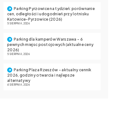
Parking Pyrzowice na tydzień: porównanie
cen, odległości i udogodnień przy lotnisku
Katowice-Pyrzowice (2026)
5 SIERPNIA, 2026
Parking dla kamperów Warszawa – 6
pewnych miejsc postojowych (aktualne ceny
2026)
5 SIERPNIA, 2026
Parking Plaza Rzeszów – aktualny cennik
2026, godziny otwarcia i najlepsze
alternatywy
4 SIERPNIA, 2026