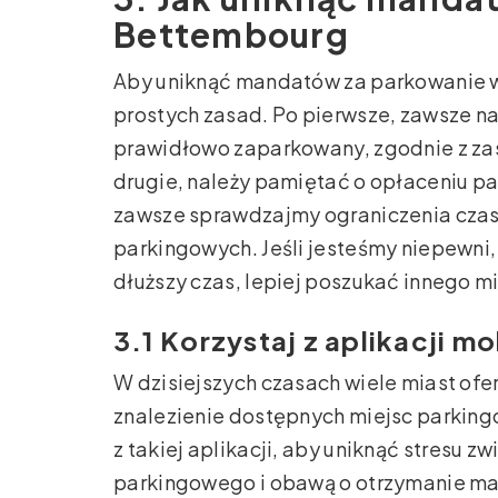
Bettembourg
Aby uniknąć mandatów za parkowanie w
prostych zasad. Po pierwsze, zawsze na
prawidłowo zaparkowany, zgodnie z za
drugie, należy pamiętać o opłaceniu par
zawsze sprawdzajmy ograniczenia cza
parkingowych. Jeśli jesteśmy niepewn
dłuższy czas, lepiej poszukać innego m
3.1 Korzystaj z aplikacji m
W dzisiejszych czasach wiele miast ofer
znalezienie dostępnych miejsc parkingo
z takiej aplikacji, aby uniknąć stresu
parkingowego i obawą o otrzymanie m