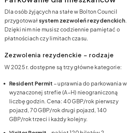
Dla osób żyjących na stałe w Bolton Council
przygotował
system zezwoleń rezydenckich
.
Dzięki nim nie musisz codziennie pamiętać o
płatnościach czy limitach czasu.
Zezwolenia rezydenckie – rodzaje
W 2025 r. dostępne są trzy główne kategorie:
Resident Permit
– uprawnia do parkowania w
wyznaczonej strefie (A–H) nieograniczoną
liczbę godzin. Cena: 40 GBP/rok pierwszy
pojazd, 70 GBP/rok drugi pojazd, 140
GBP/rok trzeci i każdy kolejny.
Visitor Permit
– pakiet 120 biletów 2-