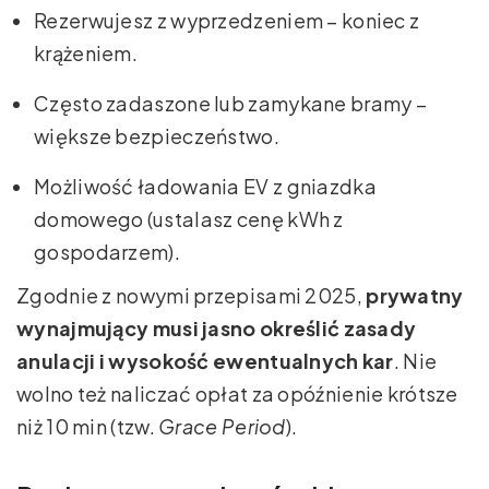
Rezerwujesz z wyprzedzeniem – koniec z
krążeniem.
Często zadaszone lub zamykane bramy –
większe bezpieczeństwo.
Możliwość ładowania EV z gniazdka
domowego (ustalasz cenę kWh z
gospodarzem).
Zgodnie z nowymi przepisami 2025,
prywatny
wynajmujący musi jasno określić zasady
anulacji i wysokość ewentualnych kar
. Nie
wolno też naliczać opłat za opóźnienie krótsze
niż 10 min (tzw.
Grace Period
).