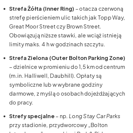
Strefa Żółta (Inner Ring)
– otacza czerwoną
strefę pierścieniem ulic takich jak Topp Way,
Great Moor Street czy Brown Street.
Obowiązują niższe stawki, ale wciąż istnieją
limity maks. 4 h w godzinach szczytu.
Strefa Zielona (Outer Bolton Parking Zone)
– dzielnice w promieniu do 1,5 km od centrum
(m.in. Halliwell, Daubhill). Opłaty są
symboliczne lub w wybrane godziny
darmowe, z myślą o osobach dojeżdżających
do pracy.
Strefy specjalne
– np.
Long Stay Car Parks
przy stadionie, przydworcowy „Bolton