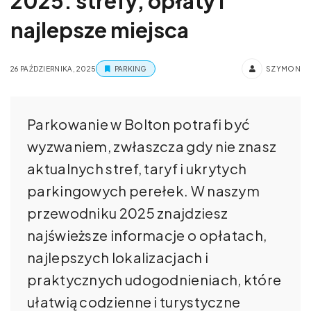
2025: strefy, opłaty i
najlepsze miejsca
26 PAŹDZIERNIKA, 2025
PARKING
SZYMON
Parkowanie w Bolton potrafi być
wyzwaniem, zwłaszcza gdy nie znasz
aktualnych stref, taryf i ukrytych
parkingowych perełek. W naszym
przewodniku 2025 znajdziesz
najświeższe informacje o opłatach,
najlepszych lokalizacjach i
praktycznych udogodnieniach, które
ułatwią codzienne i turystyczne