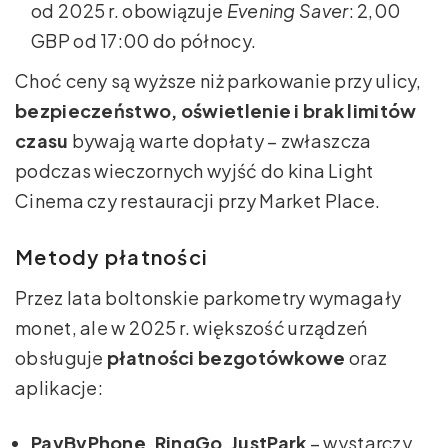
od 2025 r. obowiązuje
Evening Saver
: 2,00
GBP od 17:00 do północy.
Choć ceny są wyższe niż parkowanie przy ulicy,
bezpieczeństwo, oświetlenie i brak limitów
czasu
bywają warte dopłaty – zwłaszcza
podczas wieczornych wyjść do kina Light
Cinema czy restauracji przy Market Place.
Metody płatności
Przez lata boltonskie parkometry wymagały
monet, ale w 2025 r. większość urządzeń
obsługuje
płatności bezgotówkowe
oraz
aplikacje:
PayByPhone
,
RingGo
,
JustPark
– wystarczy