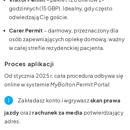
godzinnych (15 GBP). Idealny, gdy często
odwiedzają Cię goście.
Carer Permit
– darmowy, przeznaczony dla
osób zapewniających opiekę domową; ważny
w całej strefie rezydenckiej pacjenta.
Proces aplikacji
Od stycznia 2025 r. cała procedura odbywa się
online w systemie
MyBolton Permit Portal
:
Zakładasz konto i wgrywasz
skan prawa
jazdy
oraz
rachunek za media
potwierdzający
adres.