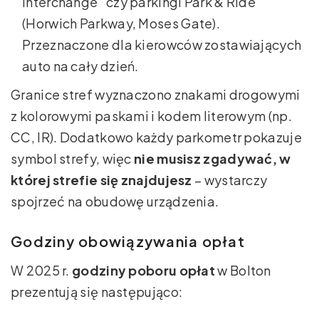
Interchange” czy parkingi Park & Ride
(Horwich Parkway, Moses Gate).
Przeznaczone dla kierowców zostawiających
auto na cały dzień.
Granice stref wyznaczono znakami drogowymi
z kolorowymi paskami i kodem literowym (np.
CC, IR). Dodatkowo każdy parkometr pokazuje
symbol strefy, więc
nie musisz zgadywać, w
której strefie się znajdujesz
– wystarczy
spojrzeć na obudowę urządzenia.
Godziny obowiązywania opłat
W 2025 r.
godziny poboru opłat
w Bolton
prezentują się następująco: