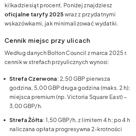
kilkadziesiąt procent. Poniżej znajdziesz
oficjalne taryfy 2025
wraz z przydatnymi
wskazówkami, jak minimalizować wydatki.
Cennik miejsc przy ulicach
Według danych Bolton Council z marca 2025 r.
cennik w strefach przyulicznych wynosi:
Strefa Czerwona
: 2,50 GBP pierwsza
godzina, 5,00 GBP druga godzina (maks. 2 h);
miejsca premium (np. Victoria Square East) –
3,00 GBP/h.
Strefa Żółta
: 1,50 GBP/h, z limitem 4 h; po 4 h
naliczana opłata progresywna 2-krotności