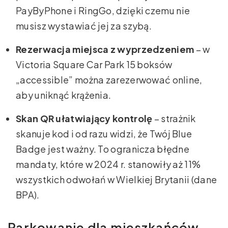
PayByPhone i RingGo, dzięki czemu nie
musisz wystawiać jej za szybą.
Rezerwacja miejsca z wyprzedzeniem
– w
Victoria Square Car Park 15 boksów
„accessible” można zarezerwować online,
aby uniknąć krążenia.
Skan QR ułatwiający kontrolę
– strażnik
skanuje kod i od razu widzi, że Twój Blue
Badge jest ważny. To ogranicza błędne
mandaty, które w 2024 r. stanowiły aż 11%
wszystkich odwołań w Wielkiej Brytanii (dane
BPA).
Parkowanie dla mieszkańców