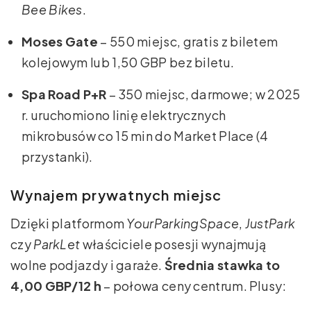
Bee Bikes
.
Moses Gate
– 550 miejsc, gratis z biletem
kolejowym lub 1,50 GBP bez biletu.
Spa Road P+R
– 350 miejsc, darmowe; w 2025
r. uruchomiono linię elektrycznych
mikrobusów co 15 min do Market Place (4
przystanki).
Wynajem prywatnych miejsc
Dzięki platformom
YourParkingSpace
,
JustPark
czy
ParkLet
właściciele posesji wynajmują
wolne podjazdy i garaże.
Średnia stawka to
4,00 GBP/12 h
– połowa ceny centrum. Plusy: