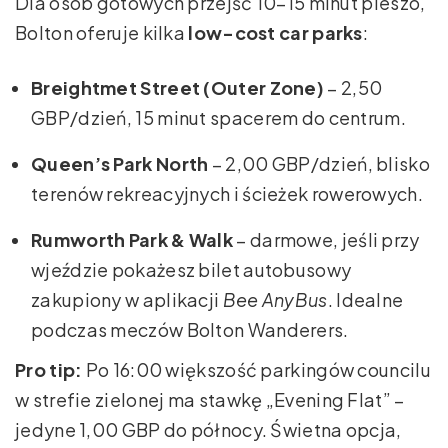
Dla osób gotowych przejść 10–15 minut pieszo,
Bolton oferuje kilka
low-cost car parks
:
Breightmet Street (Outer Zone)
– 2,50
GBP/dzień, 15 minut spacerem do centrum.
Queen’s Park North
– 2,00 GBP/dzień, blisko
terenów rekreacyjnych i ścieżek rowerowych.
Rumworth Park & Walk
– darmowe, jeśli przy
wjeździe pokażesz bilet autobusowy
zakupiony w aplikacji
Bee AnyBus
. Idealne
podczas meczów Bolton Wanderers.
Pro tip:
Po 16:00 większość parkingów councilu
w strefie zielonej ma stawkę „Evening Flat” –
jedyne 1,00 GBP do północy. Świetna opcja,