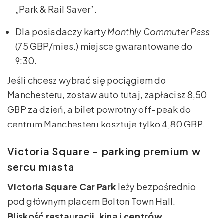
„Park & Rail Saver”.
Dla posiadaczy karty
Monthly Commuter Pass
(75 GBP/mies.) miejsce gwarantowane do
9:30.
Jeśli chcesz wybrać się pociągiem do
Manchesteru, zostaw auto tutaj, zapłacisz 8,50
GBP za dzień, a bilet powrotny off-peak do
centrum Manchesteru kosztuje tylko 4,80 GBP.
Victoria Square – parking premium w
sercu miasta
Victoria Square Car Park
leży bezpośrednio
pod głównym placem Bolton Town Hall.
Bliskość restauracji, kina i centrów