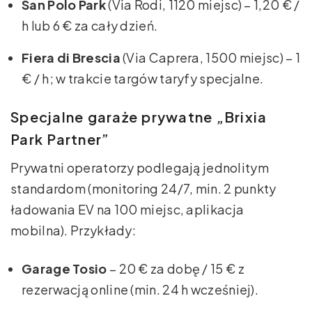
San Polo Park
(Via Rodi, 1120 miejsc) – 1,20 € /
h lub 6 € za cały dzień.
Fiera di Brescia
(Via Caprera, 1500 miejsc) – 1
€ / h; w trakcie targów taryfy specjalne.
Specjalne garaże prywatne „Brixia
Park Partner”
Prywatni operatorzy podlegają jednolitym
standardom (monitoring 24/7, min. 2 punkty
ładowania EV na 100 miejsc, aplikacja
mobilna). Przykłady:
Garage Tosio
– 20 € za dobę / 15 € z
rezerwacją online (min. 24 h wcześniej).