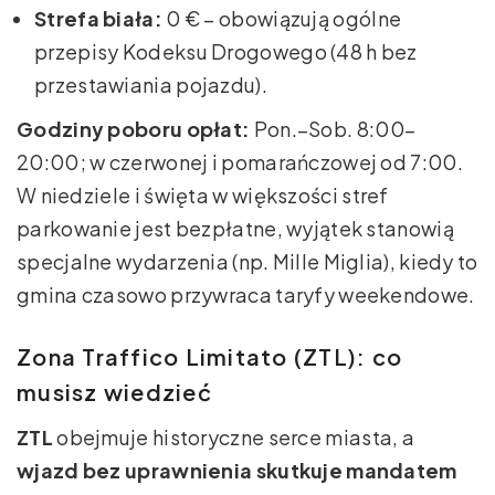
Strefa biała:
0 € – obowiązują ogólne
przepisy Kodeksu Drogowego (48 h bez
przestawiania pojazdu).
Godziny poboru opłat:
Pon.–Sob. 8:00–
20:00; w czerwonej i pomarańczowej od 7:00.
W niedziele i święta w większości stref
parkowanie jest bezpłatne, wyjątek stanowią
specjalne wydarzenia (np. Mille Miglia), kiedy to
gmina czasowo przywraca taryfy weekendowe.
Zona Traffico Limitato (ZTL): co
musisz wiedzieć
ZTL
obejmuje historyczne serce miasta, a
wjazd bez uprawnienia skutkuje mandatem