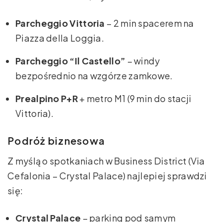
Parcheggio Vittoria
– 2 min spacerem na
Piazza della Loggia.
Parcheggio “Il Castello”
– windy
bezpośrednio na wzgórze zamkowe.
Prealpino P+R
+ metro M1 (9 min do stacji
Vittoria).
Podróż biznesowa
Z myślą o spotkaniach w Business District (Via
Cefalonia – Crystal Palace) najlepiej sprawdzi
się:
Crystal Palace
– parking pod samym