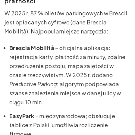
płatności
W 2025 r. 87 % biletów parkingowych w Brescii
jest opłacanych cyfrowo (dane Brescia
Mobilità). Najpopularniejsze narzędzia:
Brescia Mobilità
– oficjalna aplikacja:
rejestracja karty, płatność za minuty, zdalne
przedłużenie postoju, mapa zajętości w
czasie rzeczywistym. W 2025 r. dodano
Predictive Parking
: algorytm podpowiada
szanse znalezienia miejsca w danej ulicy w
ciągu 10 min.
EasyPark
– międzynarodowa; obsługuje
tablice z Polski, umożliwia rozliczenie
firmowe.