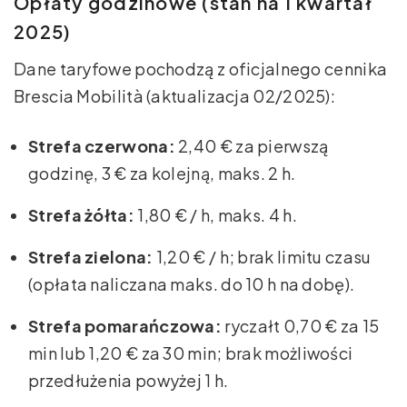
Opłaty godzinowe (stan na I kwartał
2025)
Dane taryfowe pochodzą z oficjalnego cennika
Brescia Mobilità (aktualizacja 02/2025):
Strefa czerwona:
2,40 € za pierwszą
godzinę, 3 € za kolejną, maks. 2 h.
Strefa żółta:
1,80 € / h, maks. 4 h.
Strefa zielona:
1,20 € / h; brak limitu czasu
(opłata naliczana maks. do 10 h na dobę).
Strefa pomarańczowa:
ryczałt 0,70 € za 15
min lub 1,20 € za 30 min; brak możliwości
przedłużenia powyżej 1 h.