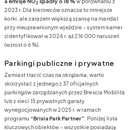
a emisje NO
spadły o 18 %
w porównaniu z
2
2023 r. Dla kierowców oznacza to mniejsze
korki, ale zarazem większą szansę na mandat
przy nieuprawnionym wjeździe – system kamer
zidentyfikował w 2024 r. aż 216 000 naruszeń
(wzrost o 6 %).
Parkingi publiczne i prywatne
Zamiast tracić czas na okrążania, warto
skorzystać z jednego z 37 oficjalnych
parkingów zarządzanych przez Brescia Mobilità
lub z sieci 15 prywatnych garaży
wynegocjowanych w 2025 r. w ramach
programu
“Brixia Park Partner”
. Poniżej lista
kluczowych obiektów – wszystkie posiadają