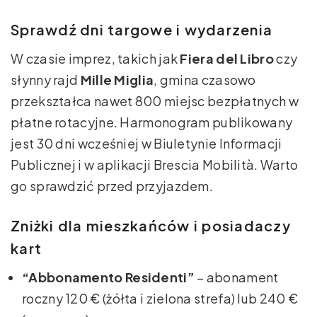
Sprawdź dni targowe i wydarzenia
W czasie imprez, takich jak
Fiera del Libro
czy
słynny rajd
Mille Miglia
, gmina czasowo
przekształca nawet 800 miejsc bezpłatnych w
płatne rotacyjne. Harmonogram publikowany
jest 30 dni wcześniej w Biuletynie Informacji
Publicznej i w aplikacji Brescia Mobilità. Warto
go sprawdzić przed przyjazdem.
Zniżki dla mieszkańców i posiadaczy
kart
“Abbonamento Residenti”
– abonament
roczny 120 € (żółta i zielona strefa) lub 240 €