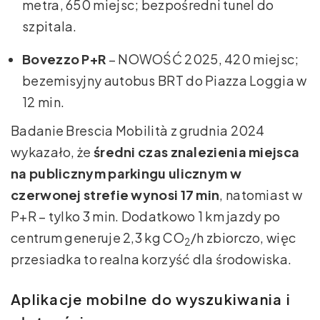
metra, 650 miejsc; bezpośredni tunel do
szpitala.
Bovezzo P+R
– NOWOŚĆ 2025, 420 miejsc;
bezemisyjny autobus BRT do Piazza Loggia w
12 min.
Badanie Brescia Mobilità z grudnia 2024
wykazało, że
średni czas znalezienia miejsca
na publicznym parkingu ulicznym w
czerwonej strefie wynosi 17 min
, natomiast w
P+R – tylko 3 min. Dodatkowo 1 km jazdy po
centrum generuje 2,3 kg CO
/h zbiorczo, więc
2
przesiadka to realna korzyść dla środowiska.
Aplikacje mobilne do wyszukiwania i