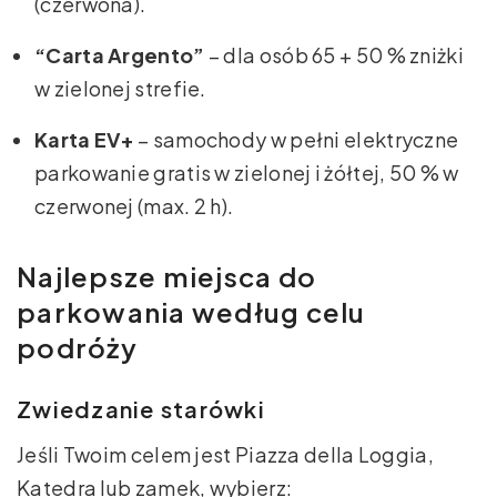
(czerwona).
“Carta Argento”
– dla osób 65 + 50 % zniżki
w zielonej strefie.
Karta EV+
– samochody w pełni elektryczne
parkowanie gratis w zielonej i żółtej, 50 % w
czerwonej (max. 2 h).
Najlepsze miejsca do
parkowania według celu
podróży
Zwiedzanie starówki
Jeśli Twoim celem jest Piazza della Loggia,
Katedra lub zamek, wybierz: