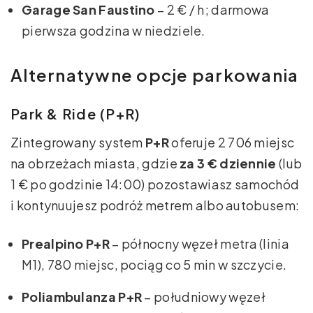
Garage San Faustino
– 2 € / h; darmowa
pierwsza godzina w niedziele.
Alternatywne opcje parkowania
Park & Ride (P+R)
Zintegrowany system
P+R
oferuje 2 706 miejsc
na obrzeżach miasta, gdzie
za 3 € dziennie
(lub
1 € po godzinie 14:00) pozostawiasz samochód
i kontynuujesz podróż metrem albo autobusem:
Prealpino P+R
– północny węzeł metra (linia
M1), 780 miejsc, pociąg co 5 min w szczycie.
Poliambulanza P+R
– południowy węzeł