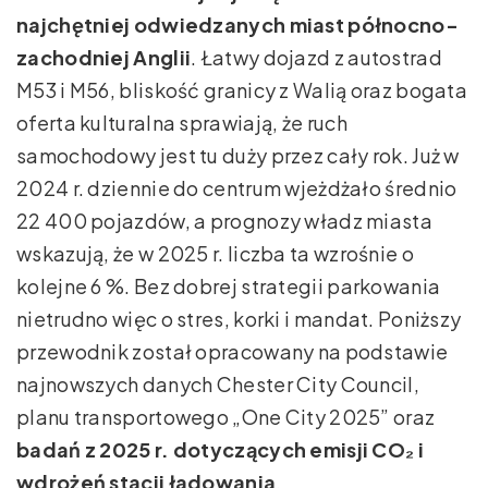
najchętniej odwiedzanych miast północno-
zachodniej Anglii
. Łatwy dojazd z autostrad
M53 i M56, bliskość granicy z Walią oraz bogata
oferta kulturalna sprawiają, że ruch
samochodowy jest tu duży przez cały rok. Już w
2024 r. dziennie do centrum wjeżdżało średnio
22 400 pojazdów, a prognozy władz miasta
wskazują, że w 2025 r. liczba ta wzrośnie o
kolejne 6 %. Bez dobrej strategii parkowania
nietrudno więc o stres, korki i mandat. Poniższy
przewodnik został opracowany na podstawie
najnowszych danych Chester City Council,
planu transportowego „One City 2025” oraz
badań z 2025 r. dotyczących emisji CO₂ i
wdrożeń stacji ładowania
.