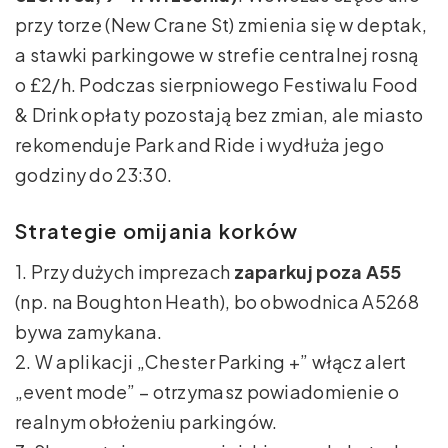
przy torze (New Crane St) zmienia się w deptak,
a stawki parkingowe w strefie centralnej rosną
o £2/h. Podczas sierpniowego Festiwalu Food
& Drink opłaty pozostają bez zmian, ale miasto
rekomenduje Park and Ride i wydłuża jego
godziny do 23:30.
Strategie omijania korków
1. Przy dużych imprezach
zaparkuj poza A55
(np. na Boughton Heath), bo obwodnica A5268
bywa zamykana.
2. W aplikacji „Chester Parking +” włącz alert
„event mode” – otrzymasz powiadomienie o
realnym obłożeniu parkingów.