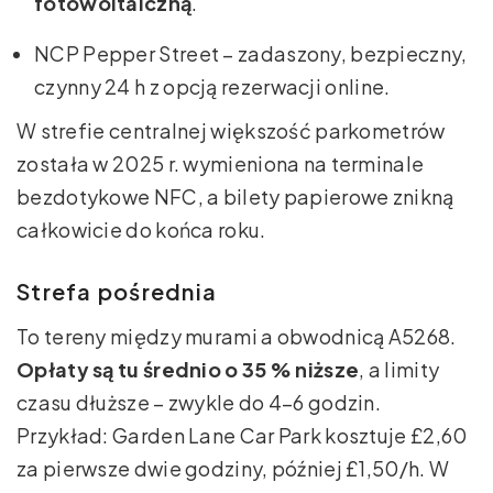
fotowoltaiczną
.
NCP Pepper Street – zadaszony, bezpieczny,
czynny 24 h z opcją rezerwacji online.
W strefie centralnej większość parkometrów
została w 2025 r. wymieniona na terminale
bezdotykowe NFC, a bilety papierowe znikną
całkowicie do końca roku.
Strefa pośrednia
To tereny między murami a obwodnicą A5268.
Opłaty są tu średnio o 35 % niższe
, a limity
czasu dłuższe – zwykle do 4–6 godzin.
Przykład: Garden Lane Car Park kosztuje £2,60
za pierwsze dwie godziny, później £1,50/h. W