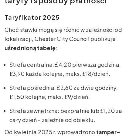
taryfy i sposoby płatności
Taryfikator 2025
Choć stawki mogą się różnić w zależności od
lokalizacji, Chester City Council publikuje
uśrednioną tabelę
:
Strefa centralna: £4,20 pierwsza godzina,
£3,90 każda kolejna, maks. £18/dzień.
Strefa pośrednia: £2,60 za dwie godziny,
£1,50 kolejne, maks. £9/dzień.
Strefa zewnętrzna: bezpłatnie lub £1,20 za
cały dzień – zależnie od obiektu.
Od kwietnia 2025 r. wprowadzono
tamper-