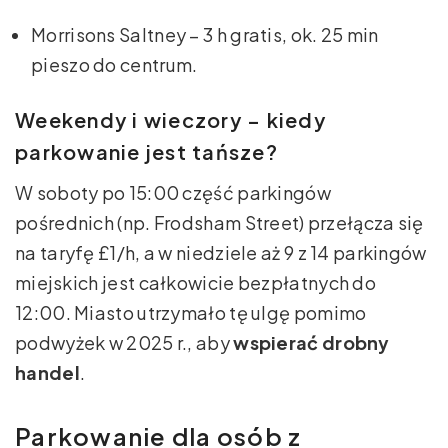
Morrisons Saltney – 3 h gratis, ok. 25 min
pieszo do centrum.
Weekendy i wieczory – kiedy
parkowanie jest tańsze?
W soboty po 15:00 część parkingów
pośrednich (np. Frodsham Street) przełącza się
na taryfę £1/h, a w niedziele aż 9 z 14 parkingów
miejskich jest całkowicie bezpłatnych do
12:00. Miasto utrzymało tę ulgę pomimo
podwyżek w 2025 r., aby
wspierać drobny
handel
.
Parkowanie dla osób z