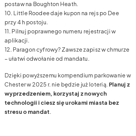
postaw na Boughton Heath.
10. Little Roodee daje kupon na rejs po Dee
przy 4 h postoju.
11. Pilnuj poprawnego numeru rejestracji w
aplikacji.
12. Paragon cyfrowy? Zawsze zapisz w chmurze
– ułatwi odwołanie od mandatu.
Dzięki powyższemu kompendium parkowanie w
Chester w 2025 r. nie będzie już loterią.
Planuj z
wyprzedzeniem, korzystaj z nowych
technologii i ciesz się urokami miasta bez
stresu o mandat
.