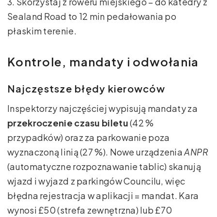
3. Skorzystaj z roweru miejskiego – do katedry z
Sealand Road to 12 min pedałowania po
płaskim terenie.
Kontrole, mandaty i odwołania
Najczęstsze błędy kierowców
Inspektorzy najczęściej wypisują mandaty za
przekroczenie czasu biletu
(42 %
przypadków) oraz za parkowanie poza
wyznaczoną linią (27 %). Nowe urządzenia
ANPR
(automatyczne rozpoznawanie tablic) skanują
wjazd i wyjazd z parkingów Councilu, więc
błędna rejestracja w aplikacji = mandat. Kara
wynosi £50 (strefa zewnętrzna) lub £70