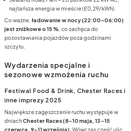
najtańsza energia w mieście (£0,29/kWh).
Co ważne,
ładowanie w nocy (22:00–06:00)
jest zniżkowe o 15 %
, co zachęca do
pozostawiania pojazdów poza godzinami
szczytu.
Wydarzenia specjalne i
sezonowe wzmożenia ruchu
Festiwal Food & Drink, Chester Races i
inne imprezy 2025
Największe zagęszczenie ruchu występuje w
dniach
Chester Races (8–10 maja, 13–15
czerwca, 9–11 września)
. Wówczas część ulic