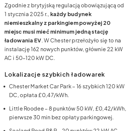
Zgodnie z brytyjską regulacją obowiązującą od
1 stycznia 2025 r.,
każdy budynek
niemieszkalny z parkingiem powyżej 20
miejsc musi mieć minimum jedną stację
ładowania EV
. W Chester przełożyło się to na
instalację 162 nowych punktów, głównie 22 kW
AC i 50–120 kW DC.
Lokalizacje szybkich ładowarek
Chester Market Car Park – 16 szybkich 120 kW
DC, opłata £0,47/kWh.
Little Roodee – 8 punktów 50 kW, £0,42/kWh,
pierwsze 30 min bez opłaty parkingowej.
Sealand Road P&R – 20 punktów 22 kW AC,