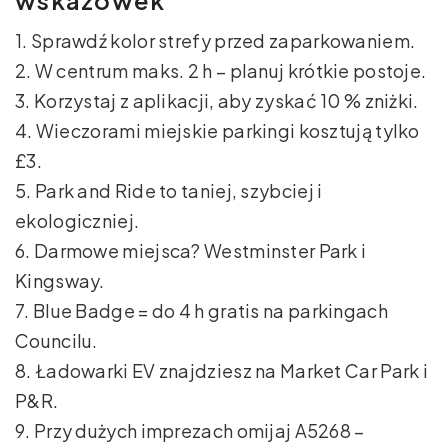
1. Sprawdź kolor strefy przed zaparkowaniem.
2. W centrum maks. 2 h – planuj krótkie postoje.
3. Korzystaj z aplikacji, aby zyskać 10 % zniżki.
4. Wieczorami miejskie parkingi kosztują tylko
£3.
5. Park and Ride to taniej, szybciej i
ekologiczniej.
6. Darmowe miejsca? Westminster Park i
Kingsway.
7. Blue Badge = do 4 h gratis na parkingach
Councilu.
8. Ładowarki EV znajdziesz na Market Car Park i
P&R.
9. Przy dużych imprezach omijaj A5268 –