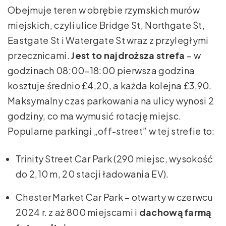
Obejmuje teren w obrębie rzymskich murów
miejskich, czyli ulice Bridge St, Northgate St,
Eastgate St i Watergate St wraz z przyległymi
przecznicami.
Jest to najdroższa strefa
– w
godzinach 08:00–18:00 pierwsza godzina
kosztuje średnio £4,20, a każda kolejna £3,90.
Maksymalny czas parkowania na ulicy wynosi 2
godziny, co ma wymusić rotację miejsc.
Popularne parkingi „off-street” w tej strefie to:
Trinity Street Car Park (290 miejsc, wysokość
do 2,10 m, 20 stacji ładowania EV).
Chester Market Car Park – otwarty w czerwcu
2024 r. z aż 800 miejscami i
dachową farmą