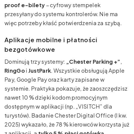
proof e-bilety
– cyfrowy stempelek
przesyłany do systemu kontrolerów. Nie ma
więc potrzeby kłaść potwierdzenia za szybą.
Aplikacje mobilne i płatności
bezgotówkowe
Dominują trzy systemy:
„Chester Parking +”
,
RingGo
i
JustPark
. Wszystkie obsługują Apple
Pay, Google Pay oraz karty zapisane w
systemie. Praktyka pokazuje, że zaoszczędzisz
nawet 10 % dzięki kodom promocyjnym
dostępnym w aplikacji (np. „VISITCH” dla
turystów). Badanie Chester Digital Office (I kw.
2025) wykazało, że 78 % kierowców korzysta już
z aplikacji, a
tylko 5 % płaci gotówką
.