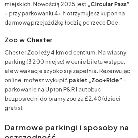
miejskich. Nowością 2025 jest
„Circular Pass”
– przy parkowaniu 4+ h otrzymujesz kupon na
darmową przejażdżkę łodzią po rzece Dee.
Zoo w Chester
Chester Zoo leży 4 km od centrum. Ma własny
parking (3 200 miejsc) w cenie biletu wstępu,
ale w wakacje szybko się zapełnia. Rezerwując
online, możesz wykupić
pakiet „Zoo+Ride”
–
parkowanie na Upton P&R i autobus
bezpośredni do bramy zoo za £2,40 (dzieci
gratis).
Darmowe parkingi i sposoby na
oszczędność