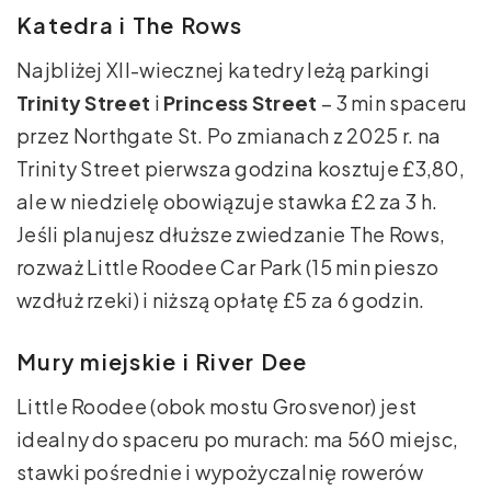
Katedra i The Rows
Najbliżej XII-wiecznej katedry leżą parkingi
Trinity Street
i
Princess Street
– 3 min spaceru
przez Northgate St. Po zmianach z 2025 r. na
Trinity Street pierwsza godzina kosztuje £3,80,
ale w niedzielę obowiązuje stawka £2 za 3 h.
Jeśli planujesz dłuższe zwiedzanie The Rows,
rozważ Little Roodee Car Park (15 min pieszo
wzdłuż rzeki) i niższą opłatę £5 za 6 godzin.
Mury miejskie i River Dee
Little Roodee (obok mostu Grosvenor) jest
idealny do spaceru po murach: ma 560 miejsc,
stawki pośrednie i wypożyczalnię rowerów