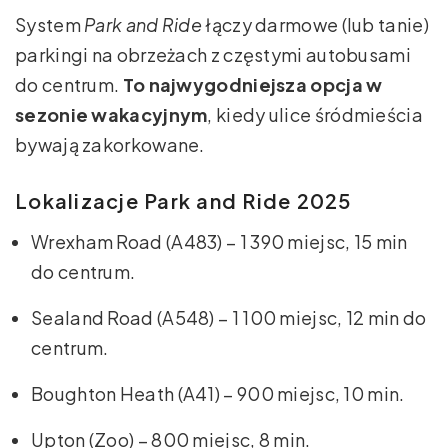
System
Park and Ride
łączy darmowe (lub tanie)
parkingi na obrzeżach z częstymi autobusami
do centrum.
To najwygodniejsza opcja w
sezonie wakacyjnym
, kiedy ulice śródmieścia
bywają zakorkowane.
Lokalizacje Park and Ride 2025
Wrexham Road (A483) – 1 390 miejsc, 15 min
do centrum.
Sealand Road (A548) – 1 100 miejsc, 12 min do
centrum.
Boughton Heath (A41) – 900 miejsc, 10 min.
Upton (Zoo) – 800 miejsc, 8 min.