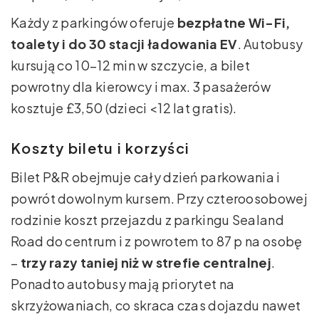
Każdy z parkingów oferuje
bezpłatne Wi-Fi,
toalety i do 30 stacji ładowania EV
. Autobusy
kursują co 10–12 min w szczycie, a bilet
powrotny dla kierowcy i max. 3 pasażerów
kosztuje £3,50 (dzieci <12 lat gratis).
Koszty biletu i korzyści
Bilet P&R obejmuje cały dzień parkowania i
powrót dowolnym kursem. Przy czteroosobowej
rodzinie koszt przejazdu z parkingu Sealand
Road do centrum i z powrotem to 87 p na osobę
–
trzy razy taniej niż w strefie centralnej
.
Ponadto autobusy mają priorytet na
skrzyżowaniach, co skraca czas dojazdu nawet