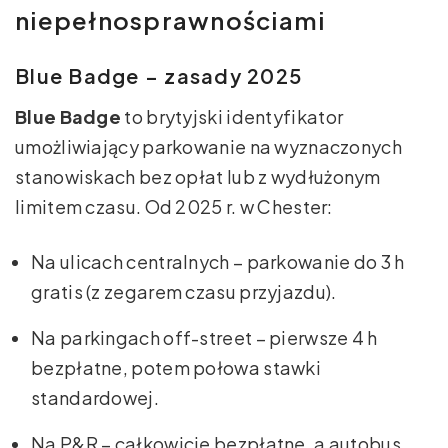
niepełnosprawnościami
Blue Badge – zasady 2025
Blue Badge
to brytyjski identyfikator
umożliwiający parkowanie na wyznaczonych
stanowiskach bez opłat lub z wydłużonym
limitem czasu. Od 2025 r. w Chester:
Na ulicach centralnych – parkowanie do 3 h
gratis (z zegarem czasu przyjazdu).
Na parkingach off-street – pierwsze 4 h
bezpłatne, potem połowa stawki
standardowej.
Na P&R – całkowicie bezpłatne, a autobus