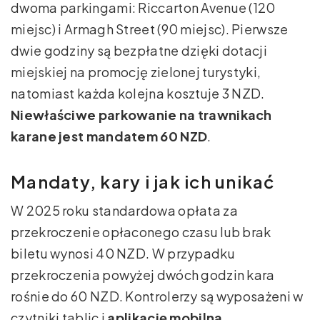
dwoma parkingami: Riccarton Avenue (120
miejsc) i Armagh Street (90 miejsc). Pierwsze
dwie godziny są bezpłatne dzięki dotacji
miejskiej na promocję zielonej turystyki,
natomiast każda kolejna kosztuje 3 NZD.
Niewłaściwe parkowanie na trawnikach
karane jest mandatem 60 NZD
.
Mandaty, kary i jak ich unikać
W 2025 roku standardowa opłata za
przekroczenie opłaconego czasu lub brak
biletu wynosi 40 NZD. W przypadku
przekroczenia powyżej dwóch godzin kara
rośnie do 60 NZD. Kontrolerzy są wyposażeni w
czytniki tablic i
aplikację mobilną