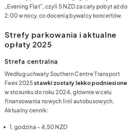
„Evening Flat”, czyli 5 NZD za cały pobyt aż do
2:00 w nocy, co docenią bywalcy koncertów.
Strefy parkowania i aktualne
opłaty 2025
Strefa centralna
Według uchwały Southern Centre Transport
Fees 2025
stawki zostały lekko podniesione
w stosunku do roku 2024, głównie w celu
finansowania nowych linii autobusowych.
Aktualny cennik:
1. godzina – 4,50 NZD