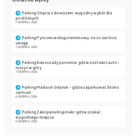
Parking Okęcie z dowozem: wygodny wybór dla
podróżnych
7 SIERPNIA, 2026
Parking Pyrzowice długoterminowy: na co zwrócić
uwagę
7 SIERPNIA, 2026
Parking bieszczady połonina: gdzie zostawić auto i
ruszyć w góry
7 SIERPNIA, 2026
Parking Madison Gdańsk – gdzie zaparkować blisko
centrum
6 SIERPNIA, 2026
Parking Zakopane Krupówki: gdzie szukać
wygodnego miejsca
6 SIERPNIA, 2026