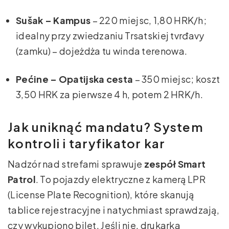
Sušak – Kampus
– 220 miejsc, 1,80 HRK/h;
idealny przy zwiedzaniu Trsatskiej tvrđavy
(zamku) – dojeżdża tu winda terenowa.
Pećine – Opatijska cesta
– 350 miejsc; koszt
3,50 HRK za pierwsze 4 h, potem 2 HRK/h.
Jak uniknąć mandatu? System
kontroli i taryfikator kar
Nadzór nad strefami sprawuje
zespół Smart
Patrol
. To pojazdy elektryczne z kamerą LPR
(License Plate Recognition), które skanują
tablice rejestracyjne i natychmiast sprawdzają,
czy wykupiono bilet. Jeśli nie, drukarka