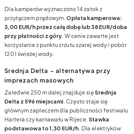
Dla kamperów wyznaczono 14 zatok z
przyłączem prądowym.
Opłata kamperowa:
3,00 EUR/h przez całą dobę lub 38 EUR/doba
przy płatności z góry
. W cenie zawarte jest
korzystanie z punktu zrzutu szarej wody i pobór
120 l świeżej wody.
Srednja Delta – alternatywa przy
imprezach masowych
Zaledwie 250 m dalej znajduje się
Srednja
Delta z 596 miejscami
. Często staje się
głównym zapleczem dla publiczności festiwalu
Hartera czy karnawału w Rijece.
Stawka
podstawowa to 1,30 EUR/h
. Dla elektryków