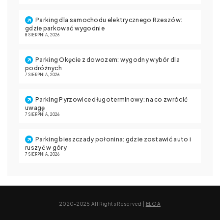
Parking dla samochodu elektrycznego Rzeszów:
gdzie parkować wygodnie
8 SIERPNIA, 2026
Parking Okęcie z dowozem: wygodny wybór dla
podróżnych
7 SIERPNIA, 2026
Parking Pyrzowice długoterminowy: na co zwrócić
uwagę
7 SIERPNIA, 2026
Parking bieszczady połonina: gdzie zostawić auto i
ruszyć w góry
7 SIERPNIA, 2026
2020-2025 All Rights Reserved |
ELOA