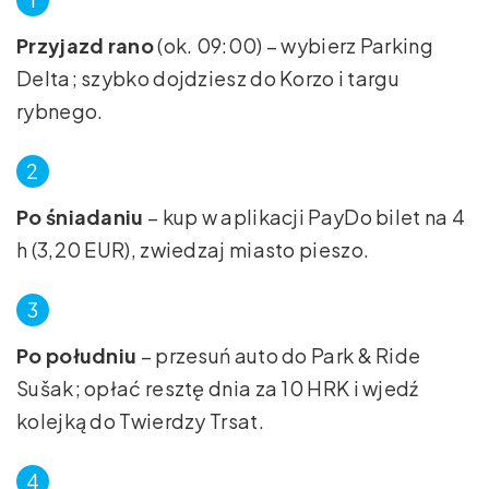
Przyjazd rano
(ok. 09:00) – wybierz Parking
Delta; szybko dojdziesz do Korzo i targu
rybnego.
Po śniadaniu
– kup w aplikacji PayDo bilet na 4
h (3,20 EUR), zwiedzaj miasto pieszo.
Po południu
– przesuń auto do Park & Ride
Sušak; opłać resztę dnia za 10 HRK i wjedź
kolejką do Twierdzy Trsat.