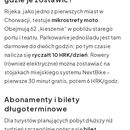
Rijeka, jako jedno z pierwszych miast w
Chorwacji, testuje
mikrostrefy moto
.
Obejmują 62 „kieszenie” w pobliżu starego
portu i teatru. Parkowanie jednośladu jest tam
darmowe do dwóch godzin; po tym czasie
nalicza się
ryczałt 10 HRK/dzień
. Rowery
(również elektryczne) można zostawiać na
stojakach miejskiego systemu NextBike –
pierwsze 30 minut gratis, potem 6 HRK/godz.
Abonamenty i bilety
długoterminowe
Dla turystów planujących pobyt dłuższy niż
tydzień szczególnie opłaca się
bilet