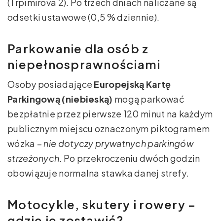
(Trpimirova 2). Po trzech dniach naliczane są
odsetki ustawowe (0,5 % dziennie).
Parkowanie dla osób z
niepełnosprawnościami
Osoby posiadające
Europejską Kartę
Parkingową (niebieską)
mogą parkować
bezpłatnie przez pierwsze 120 minut na każdym
publicznym miejscu oznaczonym piktogramem
wózka –
nie dotyczy prywatnych parkingów
strzeżonych
. Po przekroczeniu dwóch godzin
obowiązuje normalna stawka danej strefy.
Motocykle, skutery i rowery –
gdzie je zostawić?