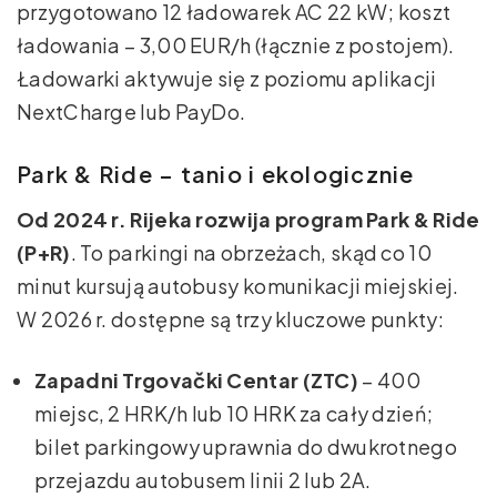
przygotowano 12 ładowarek AC 22 kW; koszt
ładowania – 3,00 EUR/h (łącznie z postojem).
Ładowarki aktywuje się z poziomu aplikacji
NextCharge lub PayDo.
Park & Ride – tanio i ekologicznie
Od 2024 r. Rijeka rozwija program Park & Ride
(P+R)
. To parkingi na obrzeżach, skąd co 10
minut kursują autobusy komunikacji miejskiej.
W 2026 r. dostępne są trzy kluczowe punkty:
Zapadni Trgovački Centar (ZTC)
– 400
miejsc, 2 HRK/h lub 10 HRK za cały dzień;
bilet parkingowy uprawnia do dwukrotnego
przejazdu autobusem linii 2 lub 2A.