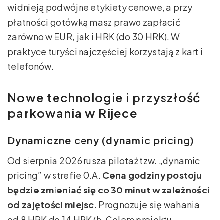
widnieją podwójne etykiety cenowe, a przy
płatności gotówką masz prawo zapłacić
zarówno w EUR, jak i HRK (do 30 HRK). W
praktyce turyści najczęściej korzystają z kart i
telefonów.
Nowe technologie i przyszłość
parkowania w Rijece
Dynamiczne ceny (dynamic pricing)
Od sierpnia 2026 rusza pilotaż tzw. „dynamic
pricing” w strefie 0.A.
Cena godziny postoju
będzie zmieniać się co 30 minut w zależności
od zajętości miejsc
. Prognozuje się wahania
od 8 HRK do 14 HRK/h. Celem projektu,