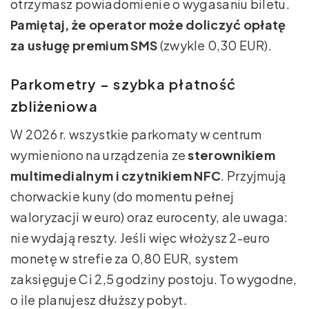
otrzymasz powiadomienie o wygasaniu biletu.
Pamiętaj, że operator może doliczyć opłatę
za usługę premium SMS
(zwykle 0,30 EUR).
Parkometry – szybka płatność
zbliżeniowa
W 2026 r. wszystkie parkomaty w centrum
wymieniono na urządzenia ze
sterownikiem
multimedialnym i czytnikiem NFC
. Przyjmują
chorwackie kuny (do momentu pełnej
waloryzacji w euro) oraz eurocenty, ale uwaga:
nie wydają reszty. Jeśli więc włożysz 2-euro
monetę w strefie za 0,80 EUR, system
zaksięguje Ci 2,5 godziny postoju. To wygodne,
o ile planujesz dłuższy pobyt.