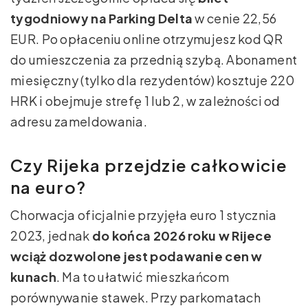
tygodniowy na Parking Delta
w cenie 22,56
EUR. Po opłaceniu online otrzymujesz kod QR
do umieszczenia za przednią szybą. Abonament
miesięczny (tylko dla rezydentów) kosztuje 220
HRK i obejmuje strefę 1 lub 2, w zależności od
adresu zameldowania.
Czy Rijeka przejdzie całkowicie
na euro?
Chorwacja oficjalnie przyjęła euro 1 stycznia
2023, jednak
do końca 2026 roku w Rijece
wciąż dozwolone jest podawanie cen w
kunach
. Ma to ułatwić mieszkańcom
porównywanie stawek. Przy parkomatach