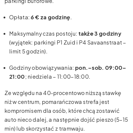
parkingi buforowe.
Opłata:
6 € za godzinę
.
Maksymalny czas postoju:
także 3 godziny
(wyjątek: parkingi P1 Zuid i P4 Savaanstraat –
limit 5 godzin).
Godziny obowiązywania:
pon.–sob. 09:00–
21:00
; niedziela – 11:00–18:00.
Ze względu na 40-procentowo niższą stawkę
niż w centrum, pomarańczowa strefa jest
kompromisem dla osób, które chcą zostawić
auto nieco dalej, a następnie dojść pieszo (5–15
min) lub skorzystać z tramwaju.