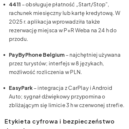
4411
– obsługuje płatność „Start/Stop”,
rachunek miesięczny lub kartę kredytową. W
2025 r. aplikacja wprowadziła także
rezerwację miejsca w P+R Weba na 24 h do
przodu.
PayByPhone Belgium
– najchętniej używana
przez turystów; interfejs w 8 językach,
możliwość rozliczenia w PLN.
EasyPark
– integracja z CarPlay i Android
Auto; sygnał dźwiękowy przypomina o
zbliżającym się limicie 3 h w czerwonej strefie.
Etykieta cyfrowa i bezpieczeństwo