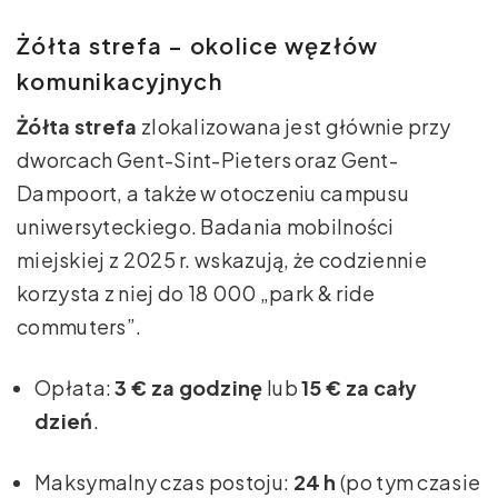
Żółta strefa – okolice węzłów
komunikacyjnych
Żółta strefa
zlokalizowana jest głównie przy
dworcach Gent-Sint-Pieters oraz Gent-
Dampoort, a także w otoczeniu campusu
uniwersyteckiego. Badania mobilności
miejskiej z 2025 r. wskazują, że codziennie
korzysta z niej do 18 000 „park & ride
commuters”.
Opłata:
3 € za godzinę
lub
15 € za cały
dzień
.
Maksymalny czas postoju:
24 h
(po tym czasie