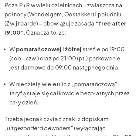
Poza P+R w wielu dzielnicach – zwłaszcza na
północy (Wondelgem, Oostakker) i południu
(Zwijnaarde) – obowiązuje zasada
“free after
19:00”
. Oznacza to, że:
W
pomarańczowej
i
żółtej
strefie po 19:00
(sob.–czw.) oraz po 21:00 (pt.) parkowanie
jest darmowe do 09:00 następnego dnia.
W niedzielę wiele ulic z „pomarańczową”
taryfą staje się całkowicie bezpłatnych przez
cały dzień.
Trzeba jednak czytać znaki z dopiskami
„
uitgezonderd bewoners
” (wyłączając