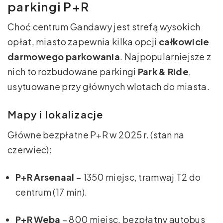
parkingi P+R
Choć centrum Gandawy jest strefą wysokich
opłat, miasto zapewnia kilka opcji
całkowicie
darmowego parkowania
. Najpopularniejsze z
nich to rozbudowane parkingi
Park & Ride
,
usytuowane przy głównych wlotach do miasta.
Mapy i lokalizacje
Główne bezpłatne P+R w 2025 r. (stan na
czerwiec):
P+R Arsenaal
– 1350 miejsc, tramwaj T2 do
centrum (17 min).
P+R Weba
– 800 miejsc, bezpłatny autobus