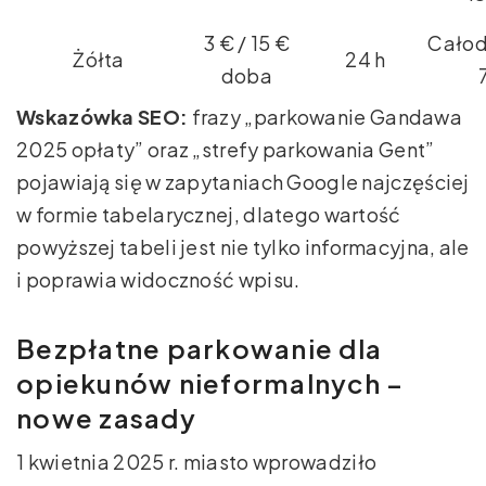
3 € / 15 €
Cało
Żółta
24 h
doba
Wskazówka SEO:
frazy „parkowanie Gandawa
2025 opłaty” oraz „strefy parkowania Gent”
pojawiają się w zapytaniach Google najczęściej
w formie tabelarycznej, dlatego wartość
powyższej tabeli jest nie tylko informacyjna, ale
i poprawia widoczność wpisu.
Bezpłatne parkowanie dla
opiekunów nieformalnych –
nowe zasady
1 kwietnia 2025 r. miasto wprowadziło