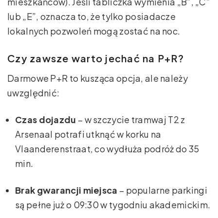
mieszkańców). Jeśli tabliczka wymienia „B”, „C”
lub „E”, oznacza to, że tylko posiadacze
lokalnych pozwoleń mogą zostać na noc.
Czy zawsze warto jechać na P+R?
Darmowe P+R to kusząca opcja, ale należy
uwzględnić:
Czas dojazdu
– w szczycie tramwaj T2 z
Arsenaal potrafi utknąć w korku na
Vlaanderenstraat, co wydłuża podróż do 35
min.
Brak gwarancji miejsca
– popularne parkingi
są pełne już o 09:30 w tygodniu akademickim.