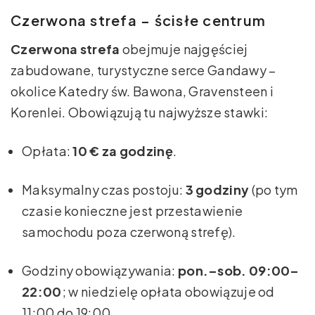
Czerwona strefa – ścisłe centrum
Czerwona strefa
obejmuje najgęściej
zabudowane, turystyczne serce Gandawy –
okolice Katedry św. Bawona, Gravensteen i
Korenlei. Obowiązują tu najwyższe stawki:
Opłata:
10 € za godzinę
.
Maksymalny czas postoju:
3 godziny
(po tym
czasie konieczne jest przestawienie
samochodu poza czerwoną strefę).
Godziny obowiązywania:
pon.–sob. 09:00–
22:00
; w niedzielę opłata obowiązuje od
11:00 do 19:00.