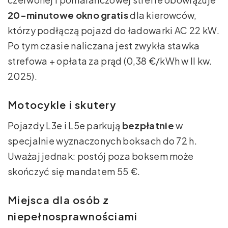
20-minutowe okno gratis
dla kierowców,
którzy podłączą pojazd do ładowarki AC 22 kW.
Po tym czasie naliczana jest zwykła stawka
strefowa + opłata za prąd (0,38 €/kWh w II kw.
2025).
Motocykle i skutery
Pojazdy L3e i L5e parkują
bezpłatnie
w
specjalnie wyznaczonych boksach do 72 h.
Uważaj jednak: postój poza boksem może
skończyć się mandatem 55 €.
Miejsca dla osób z
niepełnosprawnościami