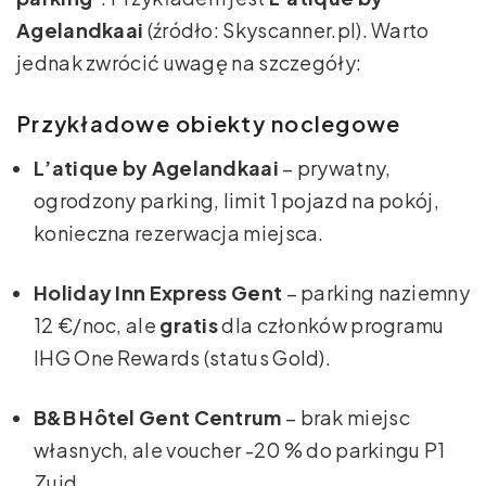
Agelandkaai
(źródło: Skyscanner.pl). Warto
jednak zwrócić uwagę na szczegóły:
Przykładowe obiekty noclegowe
L’atique by Agelandkaai
– prywatny,
ogrodzony parking, limit 1 pojazd na pokój,
konieczna rezerwacja miejsca.
Holiday Inn Express Gent
– parking naziemny
12 €/noc, ale
gratis
dla członków programu
IHG One Rewards (status Gold).
B&B Hôtel Gent Centrum
– brak miejsc
własnych, ale voucher -20 % do parkingu P1
Zuid.