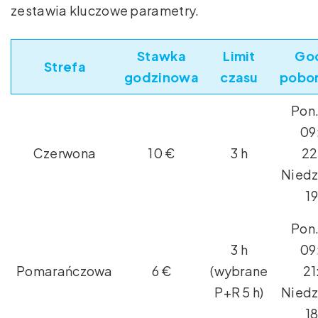
zestawia kluczowe parametry.
Stawka
Limit
Go
Strefa
godzinowa
czasu
pobor
Pon
09
Czerwona
10 €
3 h
22
Niedz
1
Pon
3 h
09
Pomarańczowa
6 €
(wybrane
21
P+R 5 h)
Niedz
1