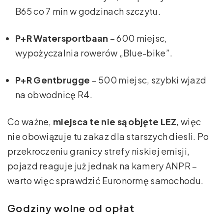
B65 co 7 min w godzinach szczytu.
P+R Watersportbaan
– 600 miejsc,
wypożyczalnia rowerów „Blue-bike”.
P+R Gentbrugge
– 500 miejsc, szybki wjazd
na obwodnicę R4.
Co ważne,
miejsca te nie są objęte LEZ
, więc
nie obowiązuje tu zakaz dla starszych diesli. Po
przekroczeniu granicy strefy niskiej emisji,
pojazd reaguje już jednak na kamery ANPR –
warto więc sprawdzić Euronormę samochodu.
Godziny wolne od opłat