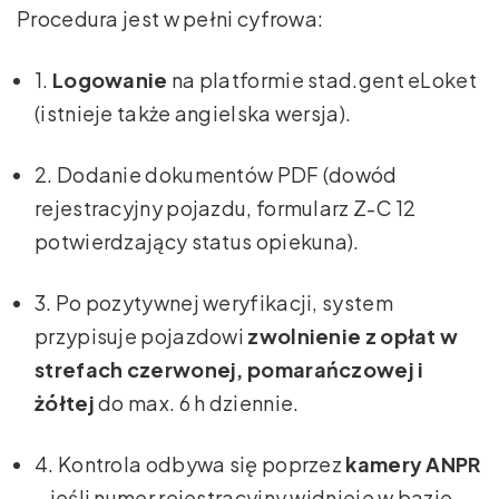
Procedura jest w pełni cyfrowa:
1.
Logowanie
na platformie stad.gent eLoket
(istnieje także angielska wersja).
2. Dodanie dokumentów PDF (dowód
rejestracyjny pojazdu, formularz Z-C 12
potwierdzający status opiekuna).
3. Po pozytywnej weryfikacji, system
przypisuje pojazdowi
zwolnienie z opłat w
strefach czerwonej, pomarańczowej i
żółtej
do max. 6 h dziennie.
4. Kontrola odbywa się poprzez
kamery ANPR
– jeśli numer rejestracyjny widnieje w bazie,