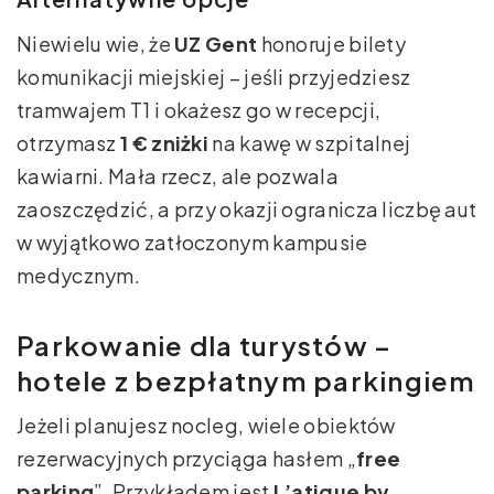
Niewielu wie, że
UZ Gent
honoruje bilety
komunikacji miejskiej – jeśli przyjedziesz
tramwajem T1 i okażesz go w recepcji,
otrzymasz
1 € zniżki
na kawę w szpitalnej
kawiarni. Mała rzecz, ale pozwala
zaoszczędzić, a przy okazji ogranicza liczbę aut
w wyjątkowo zatłoczonym kampusie
medycznym.
Parkowanie dla turystów –
hotele z bezpłatnym parkingiem
Jeżeli planujesz nocleg, wiele obiektów
rezerwacyjnych przyciąga hasłem „
free
parking
”. Przykładem jest
L’atique by