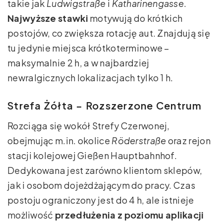
takie jak
Ludwigstraße
i
Katharinengasse
.
Najwyższe stawki
motywują do krótkich
postojów, co zwiększa rotację aut. Znajdują się
tu jedynie miejsca krótkoterminowe –
maksymalnie 2 h, a w najbardziej
newralgicznych lokalizacjach tylko 1 h.
Strefa Żółta – Rozszerzone Centrum
Rozciąga się wokół Strefy Czerwonej,
obejmując m.in. okolice
Röderstraße
oraz rejon
stacji kolejowej Gießen Hauptbahnhof.
Dedykowana jest zarówno klientom sklepów,
jak i osobom dojeżdżającym do pracy. Czas
postoju ograniczony jest do 4 h, ale istnieje
możliwość
przedłużenia z poziomu aplikacji