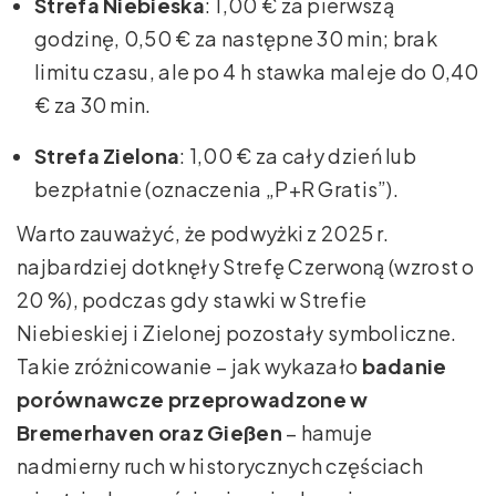
Strefa Niebieska
: 1,00 € za pierwszą
godzinę, 0,50 € za następne 30 min; brak
limitu czasu, ale po 4 h stawka maleje do 0,40
€ za 30 min.
Strefa Zielona
: 1,00 € za cały dzień lub
bezpłatnie (oznaczenia „P+R Gratis”).
Warto zauważyć, że podwyżki z 2025 r.
najbardziej dotknęły Strefę Czerwoną (wzrost o
20 %), podczas gdy stawki w Strefie
Niebieskiej i Zielonej pozostały symboliczne.
Takie zróżnicowanie – jak wykazało
badanie
porównawcze przeprowadzone w
Bremerhaven oraz Gießen
– hamuje
nadmierny ruch w historycznych częściach