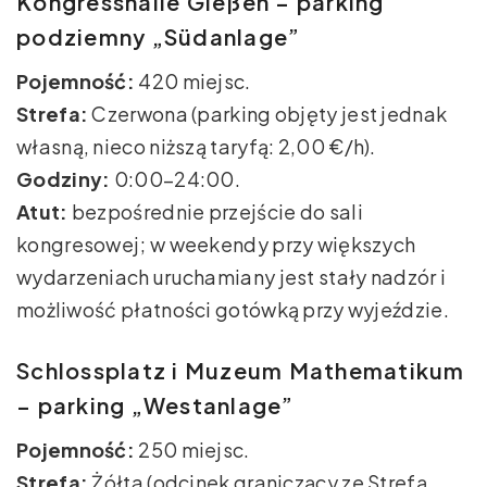
Kongresshalle Gießen – parking
podziemny „Südanlage”
Pojemność:
420 miejsc.
Strefa:
Czerwona (parking objęty jest jednak
własną, nieco niższą taryfą: 2,00 €/h).
Godziny:
0:00–24:00.
Atut:
bezpośrednie przejście do sali
kongresowej; w weekendy przy większych
wydarzeniach uruchamiany jest stały nadzór i
możliwość płatności gotówką przy wyjeździe.
Schlossplatz i Muzeum Mathematikum
– parking „Westanlage”
Pojemność:
250 miejsc.
Strefa:
Żółta (odcinek graniczący ze Strefą