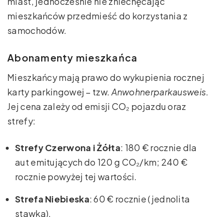
miast, jednocześnie nie zniechęcając
mieszkańców przedmieść do korzystania z
samochodów.
Abonamenty mieszkańca
Mieszkańcy mają prawo do wykupienia rocznej
karty parkingowej – tzw.
Anwohnerparkausweis
.
Jej cena zależy od emisji CO₂ pojazdu oraz
strefy:
Strefy Czerwona i Żółta
: 180 € rocznie dla
aut emitujących do 120 g CO₂/km; 240 €
rocznie powyżej tej wartości.
Strefa Niebieska
: 60 € rocznie (jednolita
stawka).