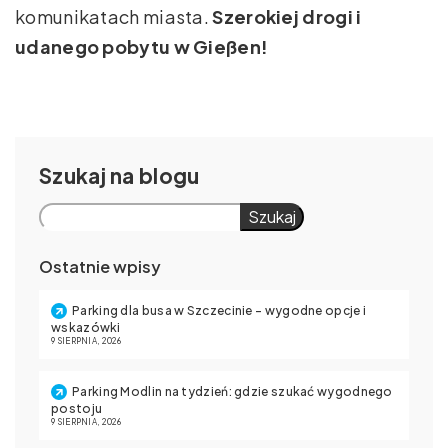
komunikatach miasta.
Szerokiej drogi i
udanego pobytu w Gießen!
Szukaj
Szukaj
Ostatnie wpisy
Parking dla busa w Szczecinie – wygodne opcje i
wskazówki
9 SIERPNIA, 2026
Parking Modlin na tydzień: gdzie szukać wygodnego
postoju
9 SIERPNIA, 2026