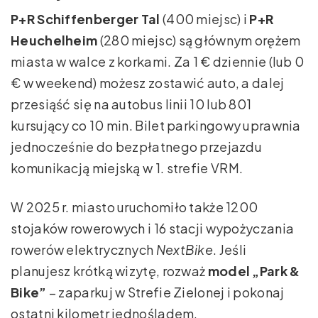
P+R Schiffenberger Tal
(400 miejsc) i
P+R
Heuchelheim
(280 miejsc) są głównym orężem
miasta w walce z korkami. Za 1 € dziennie (lub 0
€ w weekend) możesz zostawić auto, a dalej
przesiąść się na autobus linii 10 lub 801
kursujący co 10 min. Bilet parkingowy uprawnia
jednocześnie do bezpłatnego przejazdu
komunikacją miejską w 1. strefie VRM.
W 2025 r. miasto uruchomiło także 1200
stojaków rowerowych i 16 stacji wypożyczania
rowerów elektrycznych
NextBike
. Jeśli
planujesz krótką wizytę, rozważ
model „Park &
Bike”
– zaparkuj w Strefie Zielonej i pokonaj
ostatni kilometr jednośladem.