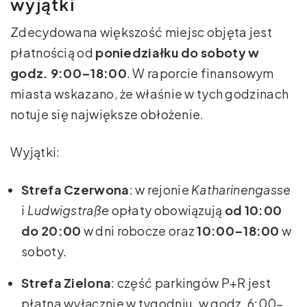
wyjątki
Zdecydowana większość miejsc objęta jest
płatnością od
poniedziałku do soboty w
godz. 9:00–18:00
. W raporcie finansowym
miasta wskazano, że właśnie w tych godzinach
notuje się największe obłożenie.
Wyjątki:
Strefa Czerwona
: w rejonie
Katharinengasse
i
Ludwigstraße
opłaty obowiązują
od 10:00
do 20:00
w dni robocze oraz
10:00–18:00
w
soboty.
Strefa Zielona
: część parkingów P+R jest
płatna wyłącznie w tygodniu, w godz. 6:00–