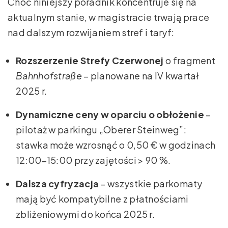
Choć niniejszy poradnik koncentruje się na
aktualnym stanie, w magistracie trwają prace
nad dalszym rozwijaniem stref i taryf:
Rozszerzenie Strefy Czerwonej
o fragment
Bahnhofstraße
– planowane na IV kwartał
2025 r.
Dynamiczne ceny w oparciu o obłożenie
–
pilotaż w parkingu „Oberer Steinweg”:
stawka może wzrosnąć o 0,50 € w godzinach
12:00–15:00 przy zajętości > 90 %.
Dalsza cyfryzacja
– wszystkie parkomaty
mają być kompatybilne z płatnościami
zbliżeniowymi do końca 2025 r.