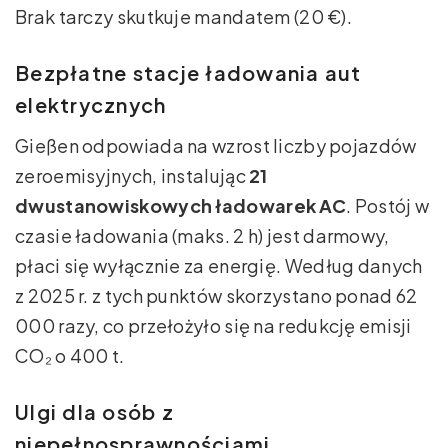
Brak tarczy skutkuje mandatem (20 €).
Bezpłatne stacje ładowania aut
elektrycznych
Gießen odpowiada na wzrost liczby pojazdów
zeroemisyjnych, instalując
21
dwustanowiskowych ładowarek AC
. Postój w
czasie ładowania (maks. 2 h) jest darmowy,
płaci się wyłącznie za energię. Według danych
z 2025 r. z tych punktów skorzystano ponad 62
000 razy, co przełożyło się na redukcję emisji
CO₂ o 400 t.
Ulgi dla osób z
niepełnosprawnościami