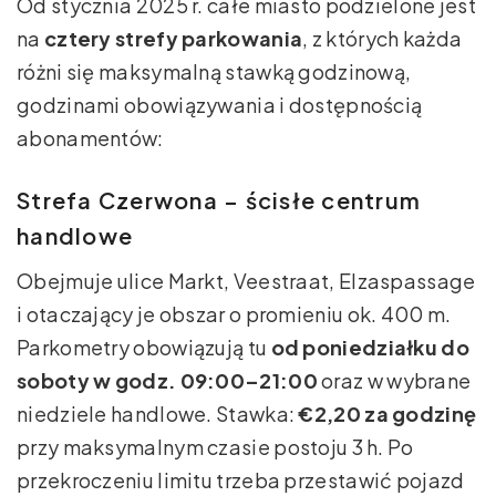
Od stycznia 2025 r. całe miasto podzielone jest
na
cztery strefy parkowania
, z których każda
różni się maksymalną stawką godzinową,
godzinami obowiązywania i dostępnością
abonamentów:
Strefa Czerwona – ścisłe centrum
handlowe
Obejmuje ulice Markt, Veestraat, Elzaspassage
i otaczający je obszar o promieniu ok. 400 m.
Parkometry obowiązują tu
od poniedziałku do
soboty w godz. 09:00–21:00
oraz w wybrane
niedziele handlowe. Stawka:
€2,20 za godzinę
przy maksymalnym czasie postoju 3 h. Po
przekroczeniu limitu trzeba przestawić pojazd