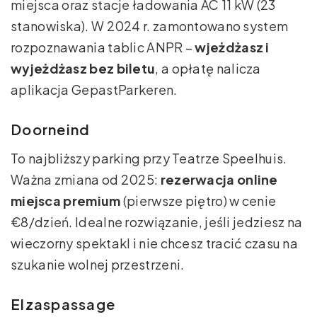
miejsca oraz stacje ładowania AC 11 kW (23
stanowiska). W 2024 r. zamontowano system
rozpoznawania tablic ANPR –
wjeżdżasz i
wyjeżdżasz bez biletu
, a opłatę nalicza
aplikacja GepastParkeren.
Doorneind
To najbliższy parking przy Teatrze Speelhuis.
Ważna zmiana od 2025:
rezerwacja online
miejsca premium
(pierwsze piętro) w cenie
€8/dzień. Idealne rozwiązanie, jeśli jedziesz na
wieczorny spektakl i nie chcesz tracić czasu na
szukanie wolnej przestrzeni.
Elzaspassage