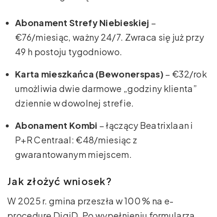
Abonament Strefy Niebieskiej
–
€76/miesiąc, ważny 24/7. Zwraca się już przy
49 h postoju tygodniowo.
Karta mieszkańca (Bewonerspas)
– €32/rok
umożliwia dwie darmowe „godziny klienta”
dziennie w dowolnej strefie.
Abonament Kombi
– łączący Beatrixlaan i
P+R Centraal: €48/miesiąc z
gwarantowanym miejscem.
Jak złożyć wniosek?
W 2025 r. gmina przeszła w 100 % na e-
procedurę DigiD. Po wypełnieniu formularza