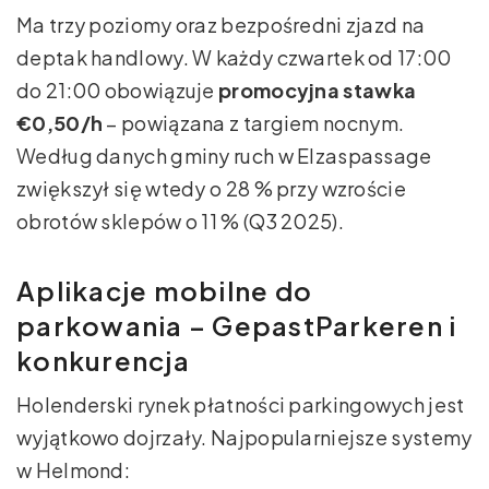
Ma trzy poziomy oraz bezpośredni zjazd na
deptak handlowy. W każdy czwartek od 17:00
do 21:00 obowiązuje
promocyjna stawka
€0,50/h
– powiązana z targiem nocnym.
Według danych gminy ruch w Elzaspassage
zwiększył się wtedy o 28 % przy wzroście
obrotów sklepów o 11 % (Q3 2025).
Aplikacje mobilne do
parkowania – GepastParkeren i
konkurencja
Holenderski rynek płatności parkingowych jest
wyjątkowo dojrzały. Najpopularniejsze systemy
w Helmond: