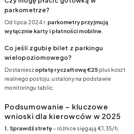
Czy mogę płacić gotówką w
parkometrze?
Od lipca 2024 r.
parkometry przyjmują
wyłącznie karty i płatności mobilne
.
Co jeśli zgubię bilet z parkingu
wielopoziomowego?
Dostaniesz
opłatę ryczałtową €25
plus koszt
realnego postoju, ustalony na podstawie
monitoringu tablic.
Podsumowanie – kluczowe
wnioski dla kierowców w 2025
1. Sprawdź strefę
– różnice sięgają €1,35/h,