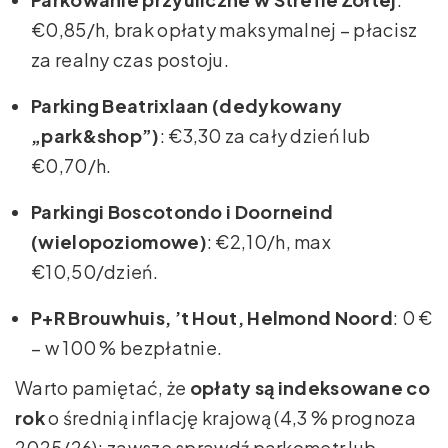
€0,85/h, brak opłaty maksymalnej – płacisz
za realny czas postoju.
Parking Beatrixlaan (dedykowany
„park&shop”)
: €3,30 za cały dzień lub
€0,70/h.
Parkingi Boscotondo i Doorneind
(wielopoziomowe)
: €2,10/h, max
€10,50/dzień.
P+R Brouwhuis, ’t Hout, Helmond Noord
: 0 €
– w 100 % bezpłatnie.
Warto pamiętać, że
opłaty są indeksowane co
rok
o średnią inflację krajową (4,3 % prognoza
2025/26); zawsze sprawdź parkometr lub