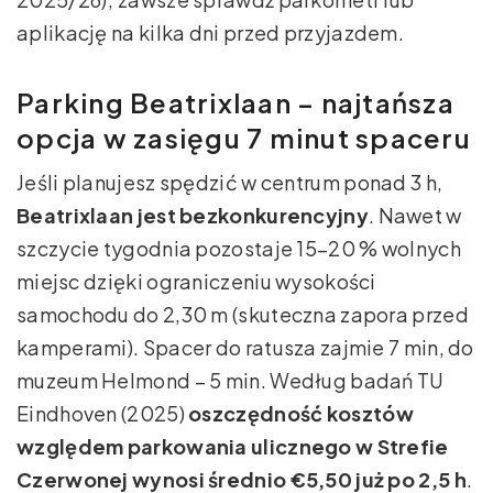
aplikację na kilka dni przed przyjazdem.
Parking Beatrixlaan – najtańsza
opcja w zasięgu 7 minut spaceru
Jeśli planujesz spędzić w centrum ponad 3 h,
Beatrixlaan jest bezkonkurencyjny
. Nawet w
szczycie tygodnia pozostaje 15–20 % wolnych
miejsc dzięki ograniczeniu wysokości
samochodu do 2,30 m (skuteczna zapora przed
kamperami). Spacer do ratusza zajmie 7 min, do
muzeum Helmond – 5 min. Według badań TU
Eindhoven (2025)
oszczędność kosztów
względem parkowania ulicznego w Strefie
Czerwonej wynosi średnio €5,50 już po 2,5 h
.