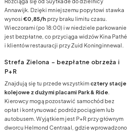
Rozciąga się od Suytkade do dzielnicy
Annawijk. Dzięki mniejszemu popytowi stawka
wynosi
€0,85/h
przy braku limitu czasu.
Wieczorami (po 18:00) i w niedziele parkowanie
jest bezpłatne, co przyciąga widzów Kina Pathé
i klientów restauracji przy Zuid Koninginnewal.
Strefa Zielona – bezpłatne obrzeża i
P+R
Znajdują się tu przede wszystkim
cztery stacje
kolejowe z dużymi placami Park & Ride
.
Kierowcy mogą pozostawić samochód bez
opłat i kontynuować podróż pociągiem lub
autobusem. Wyjątkiem jest P+R przy głównym
dworcu Helmond Centraal, gdzie wprowadzono