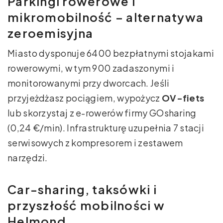
Parkingi rowerowe i
mikromobilność – alternatywa
zeroemisyjna
Miasto dysponuje 6400 bezpłatnymi stojakami
rowerowymi, w tym 900 zadaszonymi i
monitorowanymi przy dworcach. Jeśli
przyjeżdżasz pociągiem, wypożycz
OV-fiets
lub skorzystaj z e-rowerów firmy GOsharing
(0,24 €/min). Infrastrukturę uzupełnia 7 stacji
serwisowych z kompresorem i zestawem
narzędzi.
Car-sharing, taksówki i
przyszłość mobilności w
Helmond