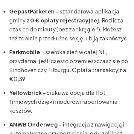
GepastParkeren
– sztandarowa aplikacja
gminy z
0 € opłaty rejestracyjnej
. Rozlicza
czas co do minuty (bez zaokrągleń). Możesz
też zdalnie przedłużać sesję lub ją zakończyć.
Parkmobile
– szeroka sieć w całej NL,
przydatna, jeśli często przemieszczasz się po
Eindhoven czy Tilburgu. Opłata transakcyjna:
€0,39.
Yellowbrick
– ciekawa opcja dla flot
firmowych dzięki modułowi raportowania
kosztów.
ANWB Onderweg
– integracja z nawigacją i
automatyczne przypomnienia, gdy zbliżasz