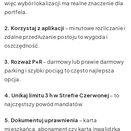
więc wybór lokalizacji ma realne znaczenie dla
portfela.
2. Korzystaj z aplikacji
– minutowe rozliczanie i
zdalne przedłużanie postoju to wygoda i
oszczędność.
3. Rozważ P+R
– darmowy lub prawie darmowy
parking i szybki pociąg to często najlepsza
opcja.
4. Unikaj limitu 3 h w Strefie Czerwonej
– to
najczęstszy powód mandatów.
5. Dokumentuj uprawnienia
– karta
mieszkańca, abonament czy karta inwalidzka