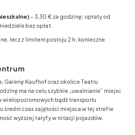
mieszkalne)
– 3,30 € za godzinę; opłaty od
 niedziele bez opłat.
ne, lecz z limitem postoju 2 h; konieczne
centrum
 Galerię Kaufhof oraz okolice Teatru
odzinę ma na celu szybkie „uwalnianie” miejsc
ów wielopoziomowych bądź transportu
średni czas zajętości miejsca w tej strefie
ność wyższej taryfy w rotacji pojazdów.