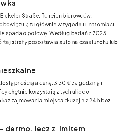
rywka
Eickeler Straße. To rejon biurowców,
obowiązują tu głównie w tygodniu, natomiast
ie spada o połowę. Według badań z 2025
łtej strefy pozostawia auto na czas lunchu lub
mieszkalne
ostępnością a ceną. 3,30 € za godzinę i
y chętnie korzystają z tych ulic do
akaz zajmowania miejsca dłużej niż 24 h bez
– darmo, lecz z limitem