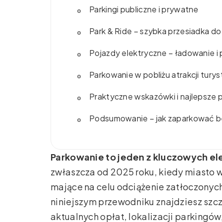
Parkingi publiczne i prywatne
Park & Ride – szybka przesiadka d
Pojazdy elektryczne – ładowanie i 
Parkowanie w pobliżu atrakcji tury
Praktyczne wskazówki i najlepsze p
Podsumowanie – jak zaparkować b
Parkowanie to jeden z kluczowych e
zwłaszcza od 2025 roku, kiedy miasto 
mające na celu odciążenie zatłoczonych 
niniejszym przewodniku znajdziesz szc
aktualnych opłat, lokalizacji parking