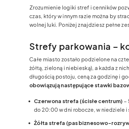
Zrozumienie logiki stref i cenników poz
czas, który w innym razie można by str
wolnej luki. Poniżej znajdziesz pełne z
Strefy parkowania – ko
Całe miasto zostało podzielone na czte
żółtą, zieloną i niebieską), a każda z n
długością postoju, ceną za godzinę i g
obowiązują następujące stawki bazo
Czerwona strefa (ścisłe centrum)
– 
do 20:00 w dni robocze, w niedziele i
Żółta strefa (pas biznesowo-rozr