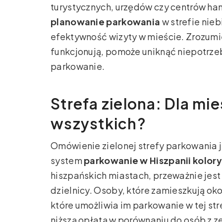
turystycznych, urzędów czy centrów ha
planowanie parkowania
w strefie nie
efektywność wizyty w mieście. Zrozumien
funkcjonują, pomoże uniknąć niepotrze
parkowanie.
Strefa zielona: Dla mi
wszystkich?
Omówienie zielonej strefy parkowania j
system
parkowanie w Hiszpanii kolory
hiszpańskich miastach, przeważnie je
dzielnicy. Osoby, które zamieszkują ok
które umożliwia im parkowanie w tej st
niższą opłatą w porównaniu do osób z z