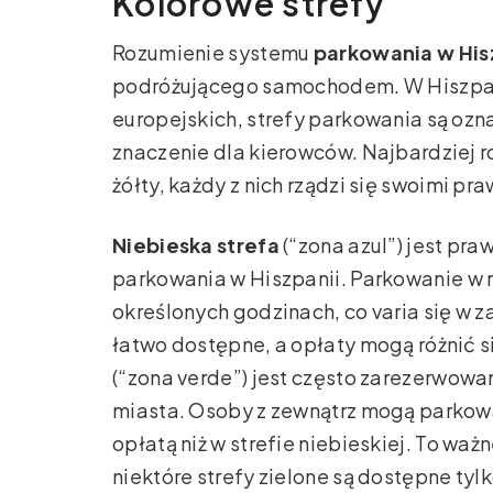
Kolorowe strefy
Rozumienie systemu
parkowania w Hisz
podróżującego samochodem. W Hiszpanii
europejskich, strefy parkowania są ozn
znaczenie dla kierowców. Najbardziej ro
żółty, każdy z nich rządzi się swoimi pr
Niebieska strefa
(“zona azul”) jest pr
parkowania w Hiszpanii. Parkowanie w n
określonych godzinach, co varia się w z
łatwo dostępne, a opłaty mogą różnić się
(“zona verde”) jest często zarezerwowa
miasta. Osoby z zewnątrz mogą parkowa
opłatą niż w strefie niebieskiej. To wa
niektóre strefy zielone są dostępne ty