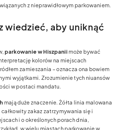
związanych z nieprawidłowym parkowaniem.
z wiedzieć, aby uniknąć
w,
parkowanie w Hiszpanii
może bywać
interpretację kolorów na miejscach
t źródłem zamieszania – oznacza ona bowiem
nymi wyjątkami. Zrozumienie tych niuansów
ności w postaci mandatu.
ch
mają duże znaczenie. Żółta linia malowana
całkowity zakaz zatrzymywania się i
jscach i o określonych porach dnia,
zykład, w wielu miastach parkowanie w