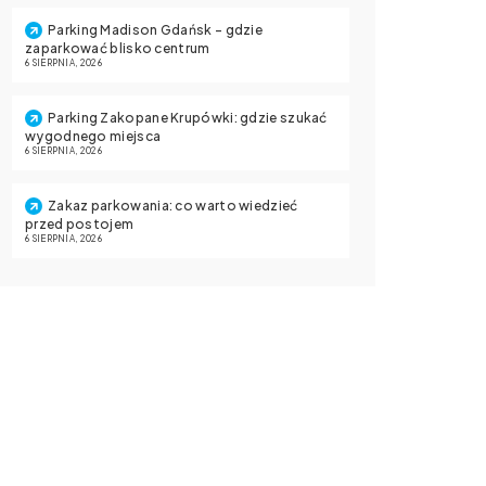
Parking Madison Gdańsk – gdzie
zaparkować blisko centrum
6 SIERPNIA, 2026
Parking Zakopane Krupówki: gdzie szukać
wygodnego miejsca
6 SIERPNIA, 2026
Zakaz parkowania: co warto wiedzieć
przed postojem
6 SIERPNIA, 2026