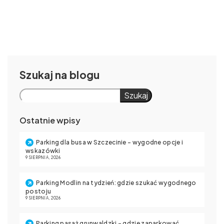
Szukaj
Szukaj
Ostatnie wpisy
Parking dla busa w Szczecinie – wygodne opcje i
wskazówki
9 SIERPNIA, 2026
Parking Modlin na tydzień: gdzie szukać wygodnego
postoju
9 SIERPNIA, 2026
Parking pasaż grunwaldzki – gdzie zaparkować