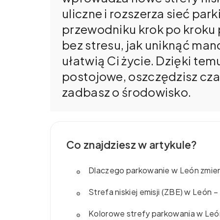
uliczne i rozszerza sieć p
przewodniku krok po kroku
bez stresu, jak uniknąć man
ułatwią Ci życie. Dzięki te
postojowe, oszczędzisz czas 
zadbasz o środowisko.
Co znajdziesz w artykule?
Dlaczego parkowanie w León zmien
Strefa niskiej emisji (ZBE) w León 
Kolorowe strefy parkowania w Le