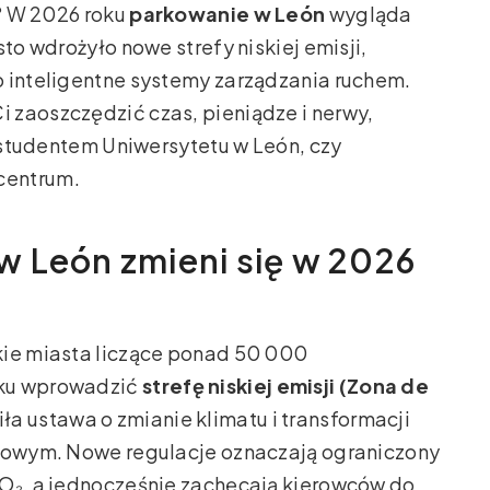
n? W 2026 roku
parkowanie w León
wygląda
to wdrożyło nowe strefy niskiej emisji,
o inteligentne systemy zarządzania ruchem.
 zaoszczędzić czas, pieniądze i nerwy,
, studentem Uniwersytetu w León, czy
centrum.
w León zmieni się w 2026
kie miasta liczące ponad 50 000
oku wprowadzić
strefę niskiej emisji (Zona de
ła ustawa o zmianie klimatu i transformacji
ajowym. Nowe regulacje oznaczają ograniczony
CO₂, a jednocześnie zachęcają kierowców do