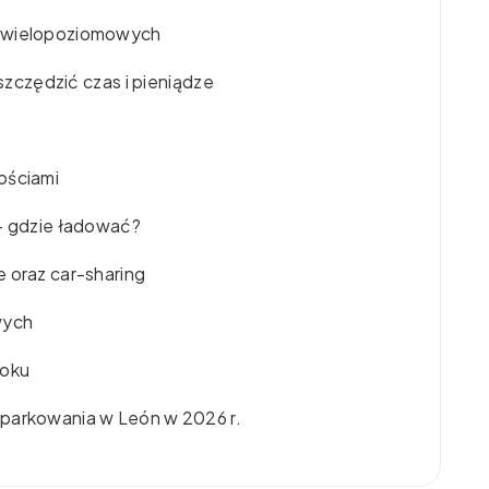
i wielopoziomowych
oszczędzić czas i pieniądze
ościami
 – gdzie ładować?
 oraz car-sharing
wych
roku
 parkowania w León w 2026 r.