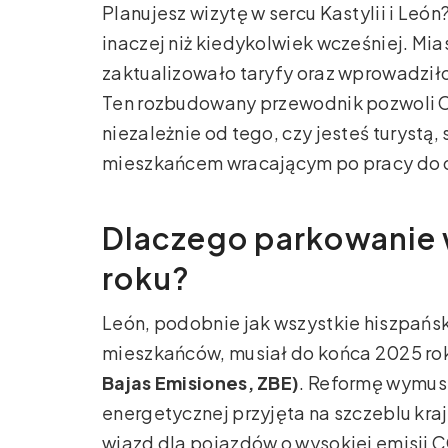
Planujesz wizytę w sercu Kastylii i Leó
inaczej niż kiedykolwiek wcześniej. Mias
zaktualizowało taryfy oraz wprowadził
Ten rozbudowany przewodnik pozwoli Ci
niezależnie od tego, czy jesteś turystą
mieszkańcem wracającym po pracy do 
Dlaczego parkowanie 
roku?
León, podobnie jak wszystkie hiszpańs
mieszkańców, musiał do końca 2025 r
Bajas Emisiones, ZBE)
. Reformę wymusi
energetycznej przyjęta na szczeblu kr
wjazd dla pojazdów o wysokiej emisji 