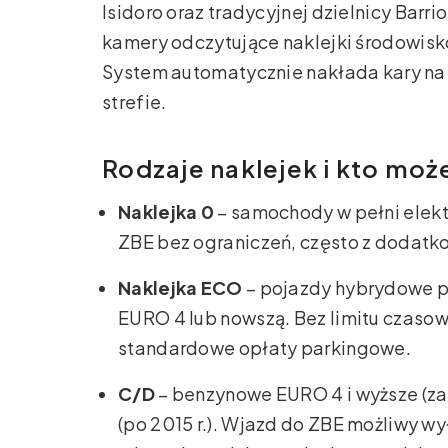
Isidoro oraz tradycyjnej dzielnicy Barr
kamery odczytujące naklejki środowisko
System automatycznie nakłada kary na 
strefie.
Rodzaje naklejek i kto moż
Naklejka 0
– samochody w pełni elek
ZBE bez ograniczeń, często z dodat
Naklejka ECO
– pojazdy hybrydowe pl
EURO 4 lub nowszą. Bez limitu czas
standardowe opłaty parkingowe.
C/D
– benzynowe EURO 4 i wyższe (zar
(po 2015 r.). Wjazd do ZBE możliwy w