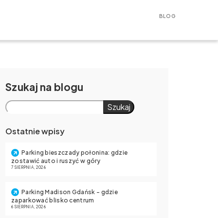
BLOG
Szukaj
Szukaj
Ostatnie wpisy
Parking bieszczady połonina: gdzie
zostawić auto i ruszyć w góry
7 SIERPNIA, 2026
Parking Madison Gdańsk – gdzie
zaparkować blisko centrum
6 SIERPNIA, 2026