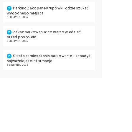
Parking Zakopane Krupówki: gdzie szukać
wygodnego miejsca
6 SIERPNIA, 2026
Zakaz parkowania: co warto wiedzieć
przed postojem
6 SIERPNIA, 2026
Strefa zamieszkania parkowanie – zasady i
najważniejsze informacje
5 SIERPNIA, 2026