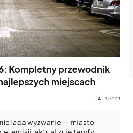
6: Kompletny przewodnik
 najlepszych miejscach
SZYMON
nie lada wyzwanie — miasto
j emisji, aktualizuje taryfy