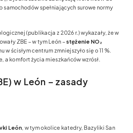
lub samochodów spełniających surowe normy
ogicznej (publikacja z 2026 r.) wykazały, że w
owały ZBE – w tym León –
stężenie NO₂
chu w ścisłym centrum zmniejszyło się o 11 %.
ze, a komfort życia mieszkańców wzrósł.
ZBE) w León – zasady
wki León
, w tym okolice katedry, Bazyliki San