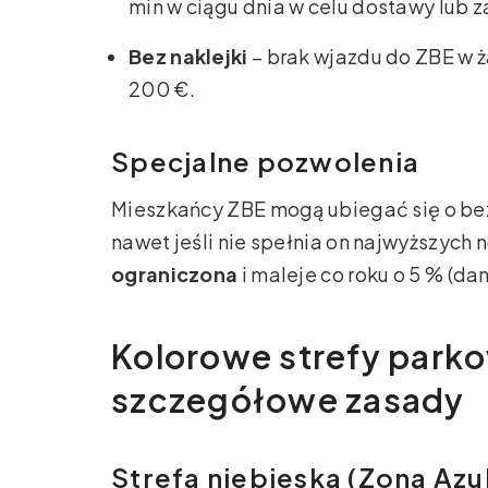
min w ciągu dnia w celu dostawy lub 
Bez naklejki
– brak wjazdu do ZBE w 
200 €.
Specjalne pozwolenia
Mieszkańcy ZBE mogą ubiegać się o be
nawet jeśli nie spełnia on najwyższych 
ograniczona
i maleje co roku o 5 % (da
Kolorowe strefy parko
szczegółowe zasady
Strefa niebieska (Zona Azu