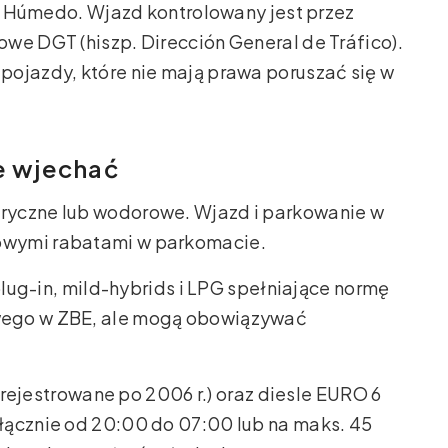
io Húmedo. Wjazd kontrolowany jest przez
we DGT (hiszp. Dirección General de Tráfico).
pojazdy, które nie mają prawa poruszać się w
e wjechać
tryczne lub wodorowe. Wjazd i parkowanie w
kowymi rabatami w parkomacie.
ug-in, mild-hybrids i LPG spełniające normę
owego w ZBE, ale mogą obowiązywać
ejestrowane po 2006 r.) oraz diesle EURO 6
yłącznie od 20:00 do 07:00 lub na maks. 45