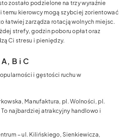
to zostało podzielone na trzy wyraźnie
ki temu kierowcy mogą szybciej zorientować
o łatwiej zarządza rotacją wolnych miejsc.
żdej strefy, godzin poboru opłat oraz
ą Ci stresu i pieniędzy.
A, B i C
opularności i gęstości ruchu w
trkowska, Manufaktura, pl. Wolności, pl.
 To najbardziej atrakcyjny handlowo i
ntrum – ul. Kilińskiego, Sienkiewicza,