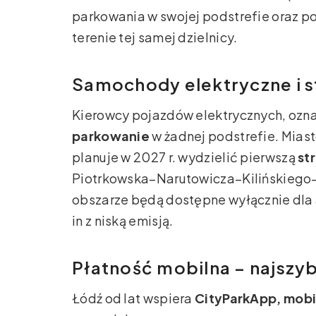
parkowania w swojej podstrefie oraz pods
terenie tej samej dzielnicy.
Samochody elektryczne i s
Kierowcy pojazdów elektrycznych, ozn
parkowanie
w żadnej podstrefie. Mias
planuje w 2027 r. wydzielić pierwszą
st
Piotrkowska–Narutowicza–Kilińskiego–
obszarze będą dostępne wyłącznie dla 
in z niską emisją.
Płatność mobilna – najszy
Łódź od lat wspiera
CityParkApp, mobi