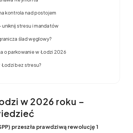
łna kontrola nad postojem
 uniknij stresu i mandatów
ogranicza ślad węglowy?
ia o parkowanie w Łodzi 2026
Łodzi bez stresu?
odzi w 2026 roku –
wiedzieć
SPP) przeszła prawdziwą rewolucję 1