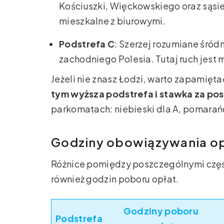
Kościuszki, Więckowskiego oraz sąsied
mieszkalne z biurowymi.
Podstrefa C
: Szerzej rozumiane śródm
zachodniego Polesia. Tutaj ruch jest 
Jeżeli nie znasz Łodzi, warto zapamięt
tym wyższa podstrefa i stawka za pos
parkomatach: niebieski dla A, pomarańcz
Godziny obowiązywania opł
Różnice pomiędzy poszczególnymi częśc
również godzin poboru opłat.
Godziny poboru
Podstrefa