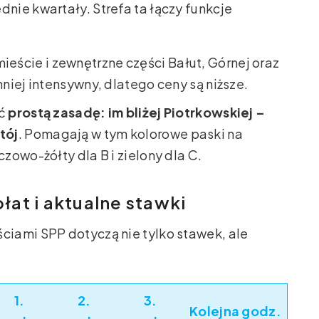
nie kwartały. Strefa ta łączy funkcje
ieście i zewnętrzne części Bałut, Górnej oraz
mniej intensywny, dlatego ceny są niższe.
ać
prostą zasadę: im bliżej Piotrkowskiej –
tój
. Pomagają w tym kolorowe paski na
owo-żółty dla B i zielony dla C.
at i aktualne stawki
iami SPP dotyczą nie tylko stawek, ale
1.
2.
3.
Kolejna godz.