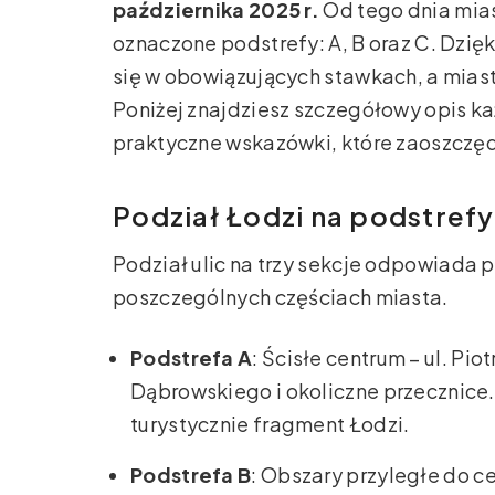
października 2025 r.
Od tego dnia mias
oznaczone podstrefy: A, B oraz C. Dzię
się w obowiązujących stawkach, a miast
Poniżej znajdziesz szczegółowy opis ka
praktyczne wskazówki, które zaoszczędz
Podział Łodzi na podstrefy 
Podział ulic na trzy sekcje odpowiada p
poszczególnych częściach miasta.
Podstrefa A
: Ścisłe centrum – ul. Pio
Dąbrowskiego i okoliczne przecznice.
turystycznie fragment Łodzi.
Podstrefa B
: Obszary przyległe do ce