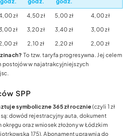
godz.
godz.
godz.
4,00 zł
4,50 zł
5,00 zł
4,00 zł
3,00 zł
3,20 zł
3,40 zł
3,00 zł
2,00 zł
2,10 zł
2,20 zł
2,00 zł
dzinach?
To tzw. taryfa progresywna. Jej celem
h postojów w najatrakcyjniejszych
jsc.
ców SPP
tuje symboliczne 365 zł rocznie
(czyli 1 zł
 są: dowód rejestracyjny auta, dokument
okręgu oraz wniosek złożony w Łódzkim
Piotrkowska 175). Abonament uprawnia do