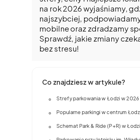
na rok 2026 wyjaśniamy, gdz
najszybciej, podpowiadamy,
mobilne oraz zdradzamy sp
Sprawdź, jakie zmiany czeka
bez stresu!
Co znajdziesz w artykule?
Strefy parkowania w Łodzi w 2026 
Popularne parkingi w centrum Łodzi
Schemat Park & Ride (P+R) w Łodzi 
Parkowanie przy lotnisku im. Wła