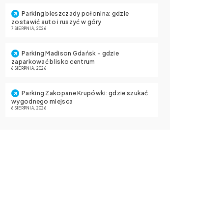
Parking bieszczady połonina: gdzie
zostawić auto i ruszyć w góry
7 SIERPNIA, 2026
Parking Madison Gdańsk – gdzie
zaparkować blisko centrum
6 SIERPNIA, 2026
Parking Zakopane Krupówki: gdzie szukać
wygodnego miejsca
6 SIERPNIA, 2026