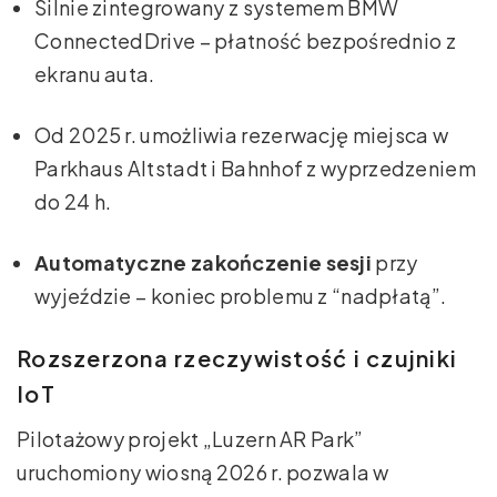
Silnie zintegrowany z systemem BMW
ConnectedDrive – płatność bezpośrednio z
ekranu auta.
Od 2025 r. umożliwia rezerwację miejsca w
Parkhaus Altstadt i Bahnhof z wyprzedzeniem
do 24 h.
Automatyczne zakończenie sesji
przy
wyjeździe – koniec problemu z “nadpłatą”.
Rozszerzona rzeczywistość i czujniki
IoT
Pilotażowy projekt „Luzern AR Park”
uruchomiony wiosną 2026 r. pozwala w