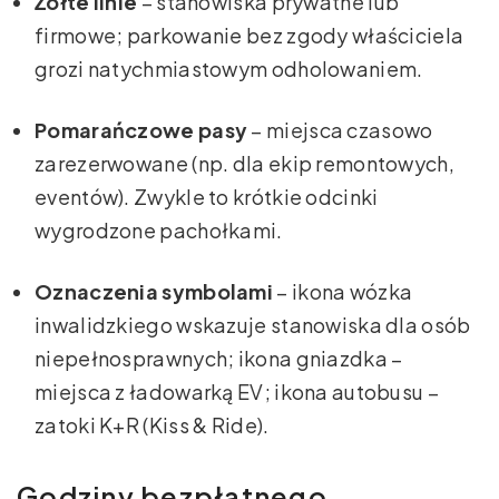
Żółte linie
– stanowiska prywatne lub
firmowe; parkowanie bez zgody właściciela
grozi natychmiastowym odholowaniem.
Pomarańczowe pasy
– miejsca czasowo
zarezerwowane (np. dla ekip remontowych,
eventów). Zwykle to krótkie odcinki
wygrodzone pachołkami.
Oznaczenia symbolami
– ikona wózka
inwalidzkiego wskazuje stanowiska dla osób
niepełnosprawnych; ikona gniazdka –
miejsca z ładowarką EV; ikona autobusu –
zatoki K+R (Kiss & Ride).
Godziny bezpłatnego