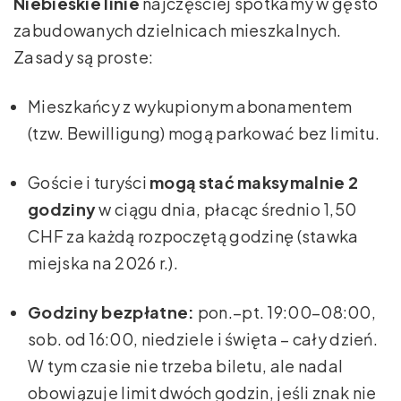
Niebieskie linie
najczęściej spotkamy w gęsto
zabudowanych dzielnicach mieszkalnych.
Zasady są proste:
Mieszkańcy z wykupionym abonamentem
(tzw. Bewilligung) mogą parkować bez limitu.
Goście i turyści
mogą stać maksymalnie 2
godziny
w ciągu dnia, płacąc średnio 1,50
CHF za każdą rozpoczętą godzinę (stawka
miejska na 2026 r.).
Godziny bezpłatne:
pon.–pt. 19:00–08:00,
sob. od 16:00, niedziele i święta – cały dzień.
W tym czasie nie trzeba biletu, ale nadal
obowiązuje limit dwóch godzin, jeśli znak nie