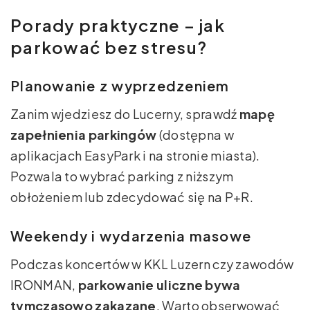
Porady praktyczne – jak
parkować bez stresu?
Planowanie z wyprzedzeniem
Zanim wjedziesz do Lucerny, sprawdź
mapę
zapełnienia parkingów
(dostępna w
aplikacjach EasyPark i na stronie miasta).
Pozwala to wybrać parking z niższym
obłożeniem lub zdecydować się na P+R.
Weekendy i wydarzenia masowe
Podczas koncertów w KKL Luzern czy zawodów
IRONMAN,
parkowanie uliczne bywa
tymczasowo zakazane
. Warto obserwować