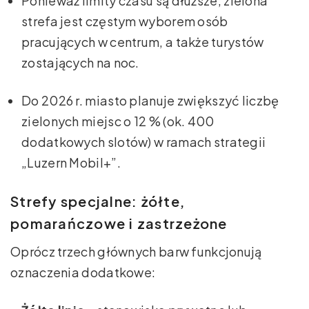
Ponieważ limity czasu są dłuższe, zielona
strefa jest częstym wyborem osób
pracujących w centrum, a także turystów
zostających na noc.
Do 2026 r. miasto planuje zwiększyć liczbę
zielonych miejsc o 12 % (ok. 400
dodatkowych slotów) w ramach strategii
„Luzern Mobil+”.
Strefy specjalne: żółte,
pomarańczowe i zastrzeżone
Oprócz trzech głównych barw funkcjonują
oznaczenia dodatkowe: