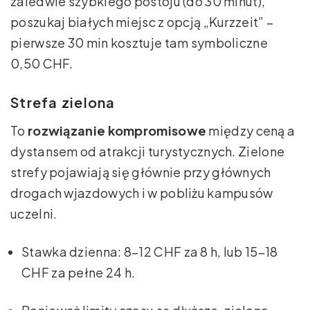
zaledwie szybkiego postoju (do 30 minut),
poszukaj białych miejsc z opcją „Kurzzeit” –
pierwsze 30 min kosztuje tam symboliczne
0,50 CHF.
Strefa zielona
To
rozwiązanie kompromisowe
między ceną a
dystansem od atrakcji turystycznych. Zielone
strefy pojawiają się głównie przy głównych
drogach wjazdowych i w pobliżu kampusów
uczelni.
Stawka dzienna: 8–12 CHF za 8 h, lub 15–18
CHF za pełne 24 h.