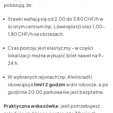
pokazują, że:
Stawki wahają się od 2,00 do 3,80 CHF/h w
ścisłym centrum (np. Löwenplatz) oraz 1,00–
1,80 CHF/h na obrzeżach.
Czas postoju jest elastyczny – w części
lokalizacji można wykupić bilet nawet na 9–
24 h.
W wybranych rejonach (np. Kleinstadt)
obowiązuje
limit 2 godzin
w dni robocze, a po
godzinie 20:00 parkowanie jest bezpłatne.
Praktyczna wskazówka:
jeśli potrzebujesz