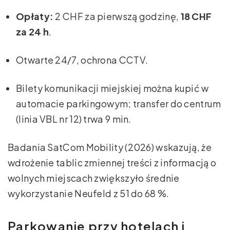
Opłaty:
2 CHF za pierwszą godzinę,
18 CHF
za 24 h
.
Otwarte 24/7, ochrona CCTV.
Bilety komunikacji miejskiej można kupić w
automacie parkingowym; transfer do centrum
(linia VBL nr 12) trwa 9 min.
Badania SatCom Mobility (2026) wskazują, że
wdrożenie tablic zmiennej treści z informacją o
wolnych miejscach zwiększyło średnie
wykorzystanie Neufeld z 51 do 68 %.
Parkowanie przy hotelach i