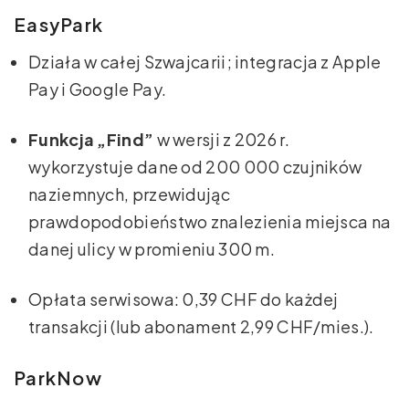
EasyPark
Działa w całej Szwajcarii; integracja z Apple
Pay i Google Pay.
Funkcja „Find”
w wersji z 2026 r.
wykorzystuje dane od 200 000 czujników
naziemnych, przewidując
prawdopodobieństwo znalezienia miejsca na
danej ulicy w promieniu 300 m.
Opłata serwisowa: 0,39 CHF do każdej
transakcji (lub abonament 2,99 CHF/mies.).
ParkNow