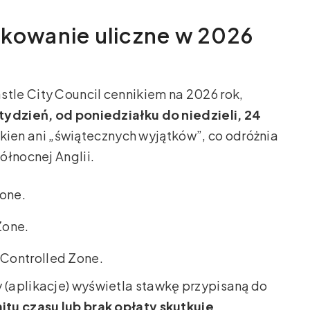
rkowanie uliczne w 2026
le City Council cennikiem na 2026 rok,
tydzień, od poniedziałku do niedzieli, 24
kien ani „świątecznych wyjątków”, co odróżnia
ółnocnej Anglii.
one.
Zone.
 Controlled Zone.
(aplikacje) wyświetla stawkę przypisaną do
itu czasu lub brak opłaty skutkuje