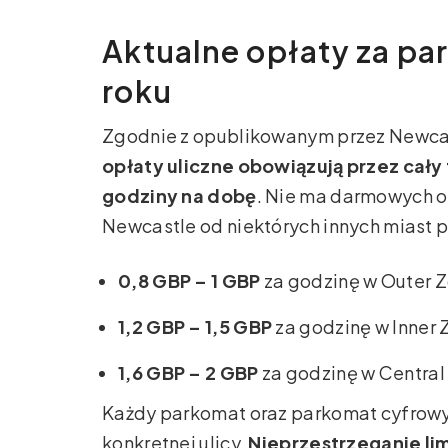
Aktualne opłaty za pa
roku
Zgodnie z opublikowanym przez Newcast
opłaty uliczne obowiązują przez cały 
godziny na dobę
. Nie ma darmowych o
Newcastle od niektórych innych miast p
0,8 GBP – 1 GBP
za godzinę w Outer Z
1,2 GBP – 1,5 GBP
za godzinę w Inner 
1,6 GBP – 2 GBP
za godzinę w Central
Każdy parkomat oraz parkomat cyfrowy 
konkretnej ulicy.
Nieprzestrzeganie lim