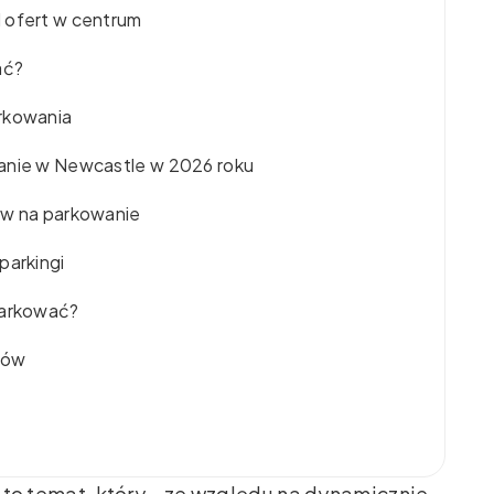
 ofert w centrum
ać?
arkowania
wanie w Newcastle w 2026 roku
yw na parkowanie
parkingi
parkować?
ców
to temat, który – ze względu na dynamicznie