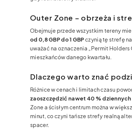
Outer Zone – obrzeża i str
Obejmuje przede wszystkim tereny mie
od 0,8 GBP do 1 GBP
czynią tę strefę n
uważać na oznaczenia „Permit Holders 
mieszkańców danego kwartału.
Dlaczego warto znać podzia
Różnice w cenach i limitach czasu powo
zaoszczędzić nawet 40 % dziennych
Zone a ścisłym centrum można w więks
minut, co czyni tańsze strefy realną al
spacer.