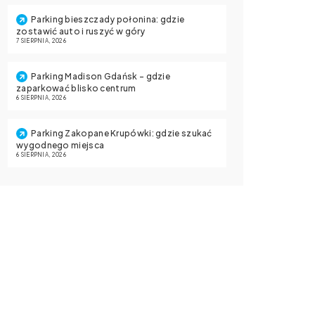
Parking bieszczady połonina: gdzie
zostawić auto i ruszyć w góry
7 SIERPNIA, 2026
Parking Madison Gdańsk – gdzie
zaparkować blisko centrum
6 SIERPNIA, 2026
Parking Zakopane Krupówki: gdzie szukać
wygodnego miejsca
6 SIERPNIA, 2026