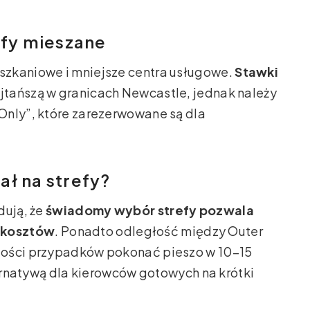
efy mieszane
szkaniowe i mniejsze centra usługowe.
Stawki
ajtańszą w granicach Newcastle, jednak należy
Only”, które zarezerwowane są dla
ł na strefy?
dują, że
świadomy wybór strefy pozwala
 kosztów
. Ponadto odległość między Outer
zości przypadków pokonać pieszo w 10–15
ternatywą dla kierowców gotowych na krótki