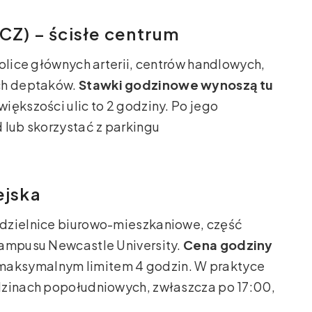
CZ) – ścisłe centrum
olice głównych arterii, centrów handlowych,
ych deptaków.
Stawki godzinowe wynoszą tu
a większości ulic to 2 godziny. Po jego
 lub skorzystać z parkingu
ejska
 dzielnice biurowo-mieszkaniowe, część
kampusu Newcastle University.
Cena godziny
 maksymalnym limitem 4 godzin. W praktyce
dzinach popołudniowych, zwłaszcza po 17:00,