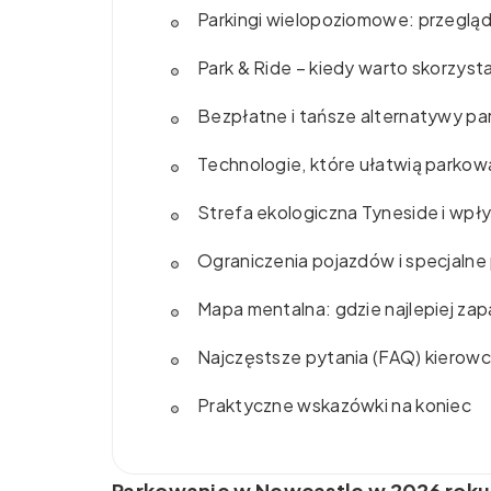
Parkingi wielopoziomowe: przegląd
Park & Ride – kiedy warto skorzyst
Bezpłatne i tańsze alternatywy p
Technologie, które ułatwią parko
Strefa ekologiczna Tyneside i wpł
Ograniczenia pojazdów i specjalne 
Mapa mentalna: gdzie najlepiej za
Najczęstsze pytania (FAQ) kierow
Praktyczne wskazówki na koniec
Parkowanie w Newcastle w 2026 roku