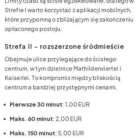
Limity czasu są ściśle egzekwowane, dlatego w
Strefie I warto korzystać z aplikacji mobilnych,
które przypomną o zbliżającym się zakończeniu
opłaconego postoju.
Strefa II – rozszerzone śródmieście
Obejmuje ulice przylegające do ścisłego
centrum, w tym dzielnice Mathildenviertel i
Kaiserlei. To kompromis między bliskością
centrum a bardziej przystępnymi cenami.
Pierwsze 30 minut
: 1,00 EUR
Maks. 60 minut
: 2,00 EUR
Maks. 150 minut
: 5,00 EUR