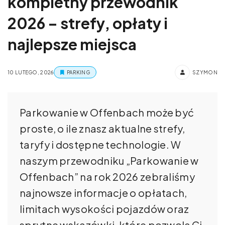
kompletny przewodnik
2026 – strefy, opłaty i
najlepsze miejsca
10 LUTEGO, 2026
PARKING
SZYMON
Parkowanie w Offenbach może być
proste, o ile znasz aktualne strefy,
taryfy i dostępne technologie. W
naszym przewodniku „Parkowanie w
Offenbach” na rok 2026 zebraliśmy
najnowsze informacje o opłatach,
limitach wysokości pojazdów oraz
sprytne wskazówki, które pozwolą Ci