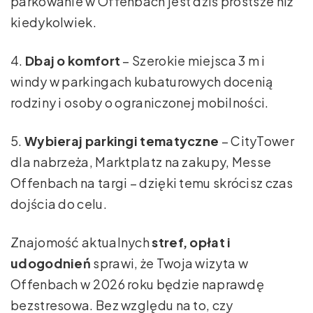
parkowanie w Offenbach jest dziś prostsze niż
kiedykolwiek.
4.
Dbaj o komfort
– Szerokie miejsca 3 m i
windy w parkingach kubaturowych docenią
rodziny i osoby o ograniczonej mobilności.
5.
Wybieraj parkingi tematyczne
– CityTower
dla nabrzeża, Marktplatz na zakupy, Messe
Offenbach na targi – dzięki temu skrócisz czas
dojścia do celu.
Znajomość aktualnych
stref, opłat i
udogodnień
sprawi, że Twoja wizyta w
Offenbach w 2026 roku będzie naprawdę
bezstresowa. Bez względu na to, czy