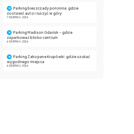
Parking bieszczady połonina: gdzie
zostawić auto i ruszyć w góry
7 SIERPNIA, 2026
Parking Madison Gdańsk – gdzie
zaparkować blisko centrum
6 SIERPNIA, 2026
Parking Zakopane Krupówki: gdzie szukać
wygodnego miejsca
6 SIERPNIA, 2026