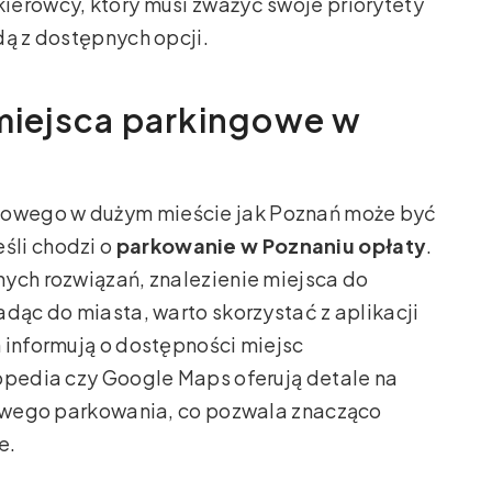
ierowcy, który musi zważyć swoje priorytety
dą z dostępnych opcji.
 miejsca parkingowe w
owego w dużym mieście jak Poznań może być
śli chodzi o
parkowanie w Poznaniu opłaty
.
ych rozwiązań, znalezienie miejsca do
adąc do miasta, warto skorzystać z aplikacji
 informują o dostępności miejsc
opedia czy Google Maps oferują detale na
żliwego parkowania, co pozwala znacząco
e.