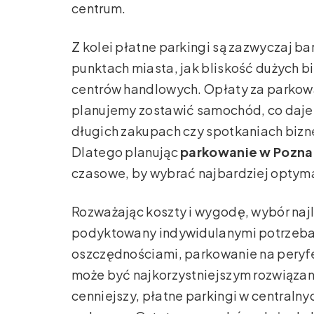
centrum.
Z kolei płatne parkingi są zazwyczaj ba
punktach miasta, jak bliskość dużych bi
centrów handlowych. Opłaty za parkowa
planujemy zostawić samochód, co daje
długich zakupach czy spotkaniach bizne
Dlatego planując
parkowanie w Pozna
czasowe, by wybrać najbardziej optyma
Rozważając koszty i wygodę, wybór naj
podyktowany indywidulanymi potrzeba
oszczędnościami, parkowanie na peryfer
może być najkorzystniejszym rozwiązani
cenniejszy, płatne parkingi w centralny