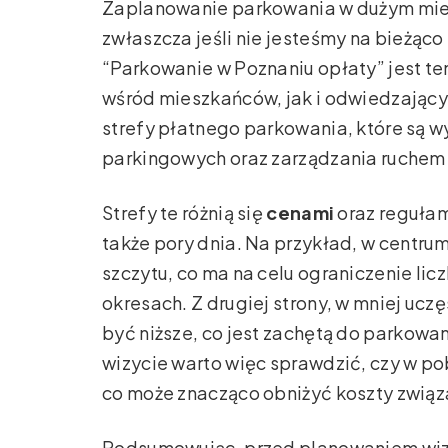
Zaplanowanie parkowania w dużym mie
zwłaszcza jeśli nie jesteśmy na bieżąc
“Parkowanie w Poznaniu opłaty” jest t
wśród mieszkańców, jak i odwiedzający
strefy płatnego parkowania, które są w
parkingowych oraz zarządzania ruchem
Strefy te różnią się
cenami
oraz regułami
także pory dnia. Na przykład, w centru
szczytu, co ma na celu ograniczenie l
okresach. Z drugiej strony, w mniej uc
być niższe, co jest zachętą do parkowa
wizycie warto więc sprawdzić, czy w pob
co może znacząco obniżyć koszty zwią
Podsumowując, przed planowaniem wizy