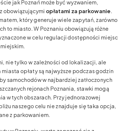
ście jak Poznań może być wyzwaniem,
o z obowiązującymi
opłatami za parkowanie
.
ematem, który generuje wiele zapytań, zarówno
ch to miasto. W Poznaniu obowiązują różne
yznaczone w celu regulacji dostępności miejsc
 miejskim.
, nie tylko w zależności od lokalizacji, ale
m miasta opłaty są najwyższe podczas godzin
iczby samochodów w najbardziej zatłoczonych
zęszczanych rejonach Poznania, stawki mogą
nia w tych obszarach. Przy jednorazowej
liżu naszego celu nie znajduje się taka opcja,
zane z parkowaniem.
ty w Poznaniu, warto zapoznać się z