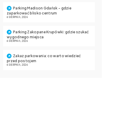
Parking Madison Gdańsk – gdzie
zaparkować blisko centrum
6 SIERPNIA, 2026
Parking Zakopane Krupówki: gdzie szukać
wygodnego miejsca
6 SIERPNIA, 2026
Zakaz parkowania: co warto wiedzieć
przed postojem
6 SIERPNIA, 2026