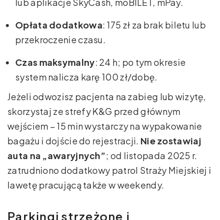
lub aplikacje SkyCash, moBILET, mPay.
Opłata dodatkowa
: 175 zł za brak biletu lub
przekroczenie czasu.
Czas maksymalny
: 24 h; po tym okresie
system nalicza karę 100 zł/dobę.
Jeżeli odwozisz pacjenta na zabieg lub wizytę,
skorzystaj ze strefy K&G przed głównym
wejściem – 15 min wystarczy na wypakowanie
bagażu i dojście do rejestracji.
Nie zostawiaj
auta na „awaryjnych”
; od listopada 2025 r.
zatrudniono dodatkowy patrol Straży Miejskiej i
lawetę pracującą także w weekendy.
Parkingi strzeżone i