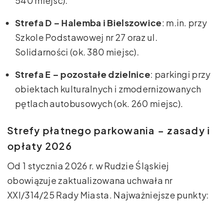
540 miejsc).
Strefa D – Halemba i Bielszowice
: m.in. przy
Szkole Podstawowej nr 27 oraz ul.
Solidarności (ok. 380 miejsc).
Strefa E – pozostałe dzielnice
: parkingi przy
obiektach kulturalnych i zmodernizowanych
pętlach autobusowych (ok. 260 miejsc).
Strefy płatnego parkowania – zasady i
opłaty 2026
Od 1 stycznia 2026 r. w Rudzie Śląskiej
obowiązuje zaktualizowana uchwała nr
XXI/314/25 Rady Miasta. Najważniejsze punkty: