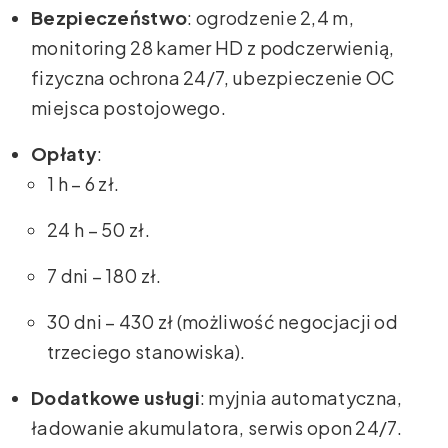
Bezpieczeństwo
: ogrodzenie 2,4 m,
monitoring 28 kamer HD z podczerwienią,
fizyczna ochrona 24/7, ubezpieczenie OC
miejsca postojowego.
Opłaty
:
1 h – 6 zł.
24 h – 50 zł.
7 dni – 180 zł.
30 dni – 430 zł (możliwość negocjacji od
trzeciego stanowiska).
Dodatkowe usługi
: myjnia automatyczna,
ładowanie akumulatora, serwis opon 24/7.