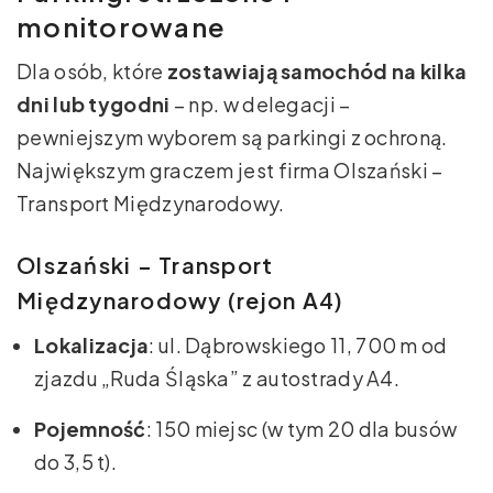
monitorowane
Dla osób, które
zostawiają samochód na kilka
dni lub tygodni
– np. w delegacji –
pewniejszym wyborem są parkingi z ochroną.
Największym graczem jest firma Olszański –
Transport Międzynarodowy.
Olszański – Transport
Międzynarodowy (rejon A4)
Lokalizacja
: ul. Dąbrowskiego 11, 700 m od
zjazdu „Ruda Śląska” z autostrady A4.
Pojemność
: 150 miejsc (w tym 20 dla busów
do 3,5 t).