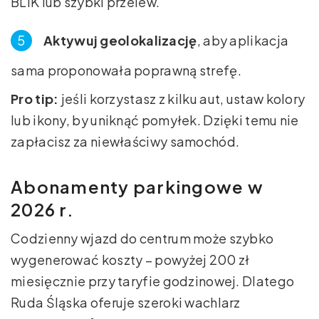
BLIK lub szybki przelew.
Aktywuj geolokalizację
, aby aplikacja
sama proponowała poprawną strefę.
Pro tip:
jeśli korzystasz z kilku aut, ustaw kolory
lub ikony, by uniknąć pomyłek. Dzięki temu nie
zapłacisz za niewłaściwy samochód.
Abonamenty parkingowe w
2026 r.
Codzienny wjazd do centrum może szybko
wygenerować koszty – powyżej 200 zł
miesięcznie przy taryfie godzinowej. Dlatego
Ruda Śląska oferuje szeroki wachlarz