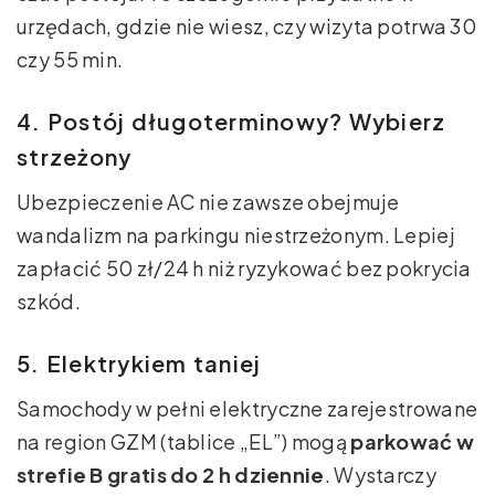
urzędach, gdzie nie wiesz, czy wizyta potrwa 30
czy 55 min.
4. Postój długoterminowy? Wybierz
strzeżony
Ubezpieczenie AC nie zawsze obejmuje
wandalizm na parkingu niestrzeżonym. Lepiej
zapłacić 50 zł/24 h niż ryzykować bez pokrycia
szkód.
5. Elektrykiem taniej
Samochody w pełni elektryczne zarejestrowane
na region GZM (tablice „EL”) mogą
parkować w
strefie B gratis do 2 h dziennie
. Wystarczy