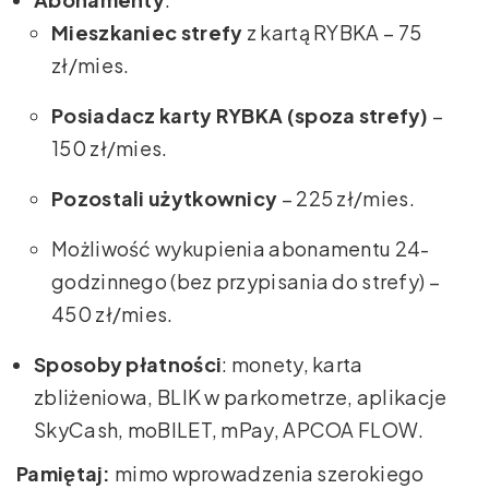
Mieszkaniec strefy
z kartą RYBKA – 75
zł/mies.
Posiadacz karty RYBKA (spoza strefy)
–
150 zł/mies.
Pozostali użytkownicy
– 225 zł/mies.
Możliwość wykupienia abonamentu 24-
godzinnego (bez przypisania do strefy) –
450 zł/mies.
Sposoby płatności
: monety, karta
zbliżeniowa, BLIK w parkometrze, aplikacje
SkyCash, moBILET, mPay, APCOA FLOW.
Pamiętaj:
mimo wprowadzenia szerokiego