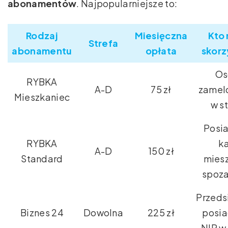
abonamentów
. Najpopularniejsze to:
Rodzaj
Miesięczna
Kto
Strefa
abonamentu
opłata
skorz
Os
RYBKA
A-D
75 zł
zamel
Mieszkaniec
w st
Posi
RYBKA
ka
A-D
150 zł
Standard
mies
spoza
Przeds
Biznes 24
Dowolna
225 zł
posia
NIP w