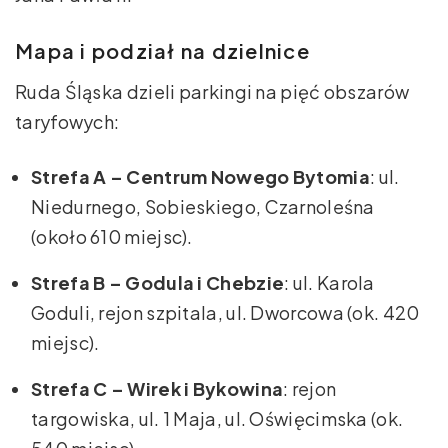
Mapa i podział na dzielnice
Ruda Śląska dzieli parkingi na pięć obszarów
taryfowych:
Strefa A – Centrum Nowego Bytomia
: ul.
Niedurnego, Sobieskiego, Czarnoleśna
(około 610 miejsc).
Strefa B – Godula i Chebzie
: ul. Karola
Goduli, rejon szpitala, ul. Dworcowa (ok. 420
miejsc).
Strefa C – Wirek i Bykowina
: rejon
targowiska, ul. 1 Maja, ul. Oświęcimska (ok.