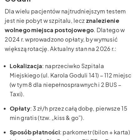
Dla wielu pacjentów najtrudniejszym testem
jest nie pobyt w szpitalu, lecz
znalezienie
wolnego miejsca postojowego
. Dlatego w
2024 r. wprowadzono opłaty, by wymusić
większą rotację. Aktualny stan na 2026 r.:
Lokalizacja
: naprzeciwko Szpitala
Miejskiego (ul. Karola Goduli 141) – 112 miejsc
(w tym 8 dla niepełnosprawnych i 2 BUS –
Taxi).
Opłaty
: 3 zł/h przez całą dobę, pierwsze 15
min gratis (tzw. „kiss & go”).
Sposób płatności
: parkometr (bilon + karta)