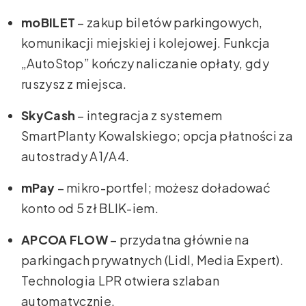
moBILET
– zakup biletów parkingowych,
komunikacji miejskiej i kolejowej. Funkcja
„AutoStop” kończy naliczanie opłaty, gdy
ruszysz z miejsca.
SkyCash
– integracja z systemem
SmartPlanty Kowalskiego; opcja płatności za
autostrady A1/A4.
mPay
– mikro-portfel; możesz doładować
konto od 5 zł BLIK-iem.
APCOA FLOW
– przydatna głównie na
parkingach prywatnych (Lidl, Media Expert).
Technologia LPR otwiera szlaban
automatycznie.