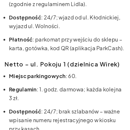
(zgodnie z regulaminem Lidla).
Dostępność
: 24/7; wjazd od ul. Kłodnickiej,
wyjazd ul. Wolności.
Płatność
: parkomat przy wejściu do sklepu –
karta, gotówka, kod QR (aplikacja ParkCash).
Netto – ul. Pokoju 1 (dzielnica Wirek)
Miejsc parkingowych
: 60.
Regulamin
: 1. godz. darmowa; każda kolejna
3 zł.
Dostępność
: 24/7; brak szlabanów – ważne
wpisanie numeru rejestracyjnego w kiosku
przy kasach.