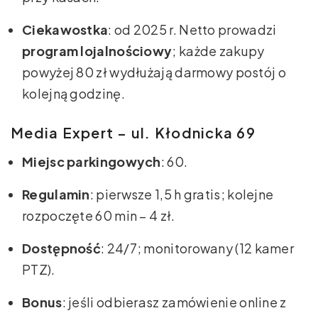
Ciekawostka
: od 2025 r. Netto prowadzi
program lojalnościowy
; każde zakupy
powyżej 80 zł wydłużają darmowy postój o
kolejną godzinę.
Media Expert – ul. Kłodnicka 69
Miejsc parkingowych
: 60.
Regulamin
: pierwsze 1,5 h gratis; kolejne
rozpoczęte 60 min – 4 zł.
Dostępność
: 24/7; monitorowany (12 kamer
PTZ).
Bonus
: jeśli odbierasz zamówienie online z