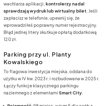
wachlarza aplikacji,
kontrolerzy nadal
sprawdzają wydruk lub wirtualny bilet
. Jeśli
zapłacisz w telefonie, upewnij się, że
wprowadziłeś poprawny numer rejestracyjny.
Błąd jednej litery skutkuje opłatą dodatkową
120 zł.
Parking przy ul. Planty
Kowalskiego
To flagowa inwestycja miejska, oddana do
użytku w IV kw. 2023 r. i rozbudowana w 2025 r.
Łączy funkcje klasycznego parkingu
naziemnego z elementami
Smart City
.
Pojemność
: 98 miejsc, w tym 5 dla osób z