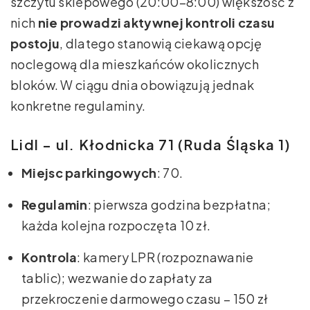
szczytu sklepowego (20:00–8:00) większość z
nich
nie prowadzi aktywnej kontroli czasu
postoju
, dlatego stanowią ciekawą opcję
noclegową dla mieszkańców okolicznych
bloków. W ciągu dnia obowiązują jednak
konkretne regulaminy.
Lidl – ul. Kłodnicka 71 (Ruda Śląska 1)
Miejsc parkingowych
: 70.
Regulamin
: pierwsza godzina bezpłatna;
każda kolejna rozpoczęta 10 zł.
Kontrola
: kamery LPR (rozpoznawanie
tablic); wezwanie do zapłaty za
przekroczenie darmowego czasu – 150 zł