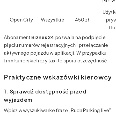
Użytk
Open City
Wszystkie
450 zł
pryw
flo
Abonament
Biznes 24
pozwala na podpięcie
pięciu numerów rejestracyjnych i przełączanie
aktywnego pojazdu w aplikacji. W przypadku
firm kurierskich czy taxi to spora oszczędność.
Praktyczne wskazówki kierowcy
1. Sprawdź dostępność przed
wyjazdem
Wpisz w wyszukiwarkę frazę „RudaParking live”