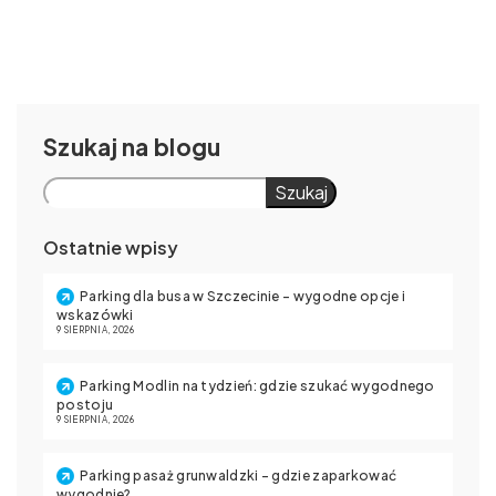
Szukaj
Szukaj
Ostatnie wpisy
Parking dla busa w Szczecinie – wygodne opcje i
wskazówki
9 SIERPNIA, 2026
Parking Modlin na tydzień: gdzie szukać wygodnego
postoju
9 SIERPNIA, 2026
Parking pasaż grunwaldzki – gdzie zaparkować
wygodnie?