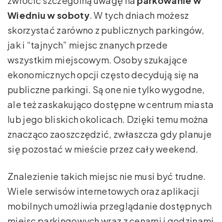
zwrócić szczególną uwagę na
parkowanie w
Wiedniu w soboty
. W tych dniach możesz
skorzystać zarówno z publicznych parkingów,
jak i “tajnych” miejsc znanych przede
wszystkim miejscowym. Osoby szukające
ekonomicznych opcji często decydują się na
publiczne parkingi. Są one nie tylko wygodne,
ale też zaskakująco dostępne w centrum miasta
lub jego bliskich okolicach. Dzięki temu można
znacząco zaoszczędzić, zwłaszcza gdy planuje
się pozostać w mieście przez cały weekend.
Znalezienie takich miejsc nie musi być trudne.
Wiele serwisów internetowych oraz aplikacji
mobilnych umożliwia przeglądanie dostępnych
miejsc parkingowych wraz z cenami i godzinami