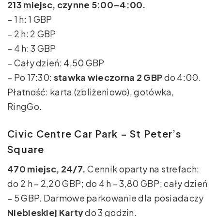
213 miejsc, czynne 5:00–4:00.
– 1 h: 1 GBP
– 2 h: 2 GBP
– 4 h: 3 GBP
– Cały dzień: 4,50 GBP
– Po 17:30:
stawka wieczorna 2 GBP
do 4:00.
Płatność: karta (zbliżeniowo), gotówka,
RingGo.
Civic Centre Car Park – St Peter’s
Square
470 miejsc, 24/7.
Cennik oparty na strefach:
do 2 h – 2,20 GBP; do 4 h – 3,80 GBP; cały dzień
– 5 GBP. Darmowe parkowanie dla posiadaczy
Niebieskiej Karty
do 3 godzin.