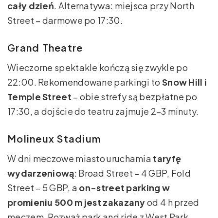
cały dzień
. Alternatywa: miejsca przy North
Street – darmowe po 17:30.
Grand Theatre
Wieczorne spektakle kończą się zwykle po
22:00. Rekomendowane parkingi to
Snow Hill i
Temple Street
– obie strefy są bezpłatne po
17:30, a dojście do teatru zajmuje 2–3 minuty.
Molineux Stadium
W dni meczowe miasto uruchamia
taryfę
wydarzeniową
: Broad Street – 4 GBP, Fold
Street – 5 GBP, a
on-street parking w
promieniu 500 m jest zakazany
od 4 h przed
meczem. Rozważ park and ride z West Park