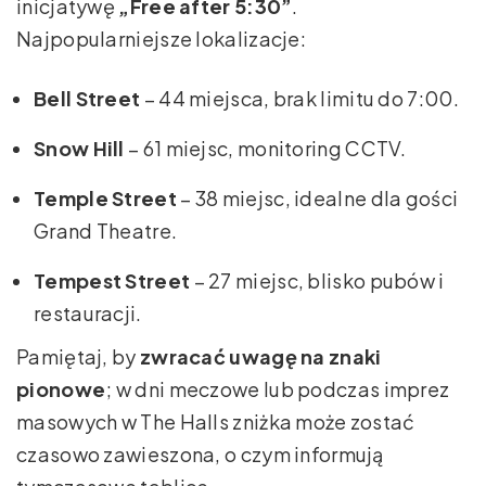
inicjatywę
„Free after 5:30”
.
Najpopularniejsze lokalizacje:
Bell Street
– 44 miejsca, brak limitu do 7:00.
Snow Hill
– 61 miejsc, monitoring CCTV.
Temple Street
– 38 miejsc, idealne dla gości
Grand Theatre.
Tempest Street
– 27 miejsc, blisko pubów i
restauracji.
Pamiętaj, by
zwracać uwagę na znaki
pionowe
; w dni meczowe lub podczas imprez
masowych w The Halls zniżka może zostać
czasowo zawieszona, o czym informują