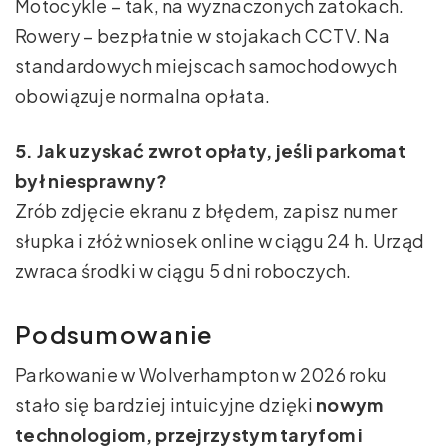
Motocykle – tak, na wyznaczonych zatokach.
Rowery – bezpłatnie w stojakach CCTV. Na
standardowych miejscach samochodowych
obowiązuje normalna opłata.
5. Jak uzyskać zwrot opłaty, jeśli parkomat
był niesprawny?
Zrób zdjęcie ekranu z błędem, zapisz numer
słupka i złóż wniosek online w ciągu 24 h. Urząd
zwraca środki w ciągu 5 dni roboczych.
Podsumowanie
Parkowanie w Wolverhampton w 2026 roku
stało się bardziej intuicyjne dzięki
nowym
technologiom, przejrzystym taryfom i