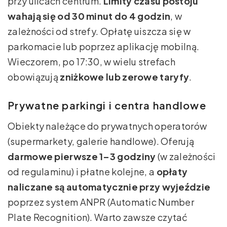
przy ulicach centrum.
Limity czasu postoju
wahają się od 30 minut do 4 godzin
, w
zależności od strefy. Opłatę uiszcza się w
parkomacie lub poprzez aplikację mobilną.
Wieczorem, po 17:30, w wielu strefach
obowiązują
zniżkowe lub zerowe taryfy
.
Prywatne parkingi i centra handlowe
Obiekty należące do prywatnych operatorów
(supermarkety, galerie handlowe). Oferują
darmowe pierwsze 1–3 godziny
(w zależności
od regulaminu) i płatne kolejne, a
opłaty
naliczane są automatycznie przy wyjeździe
poprzez system ANPR (Automatic Number
Plate Recognition). Warto zawsze czytać