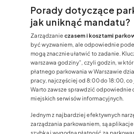
Porady dotyczące par
jak uniknąć mandatu?
Zarządzanie
czasem i kosztami parko
być wyzwaniem, ale odpowiednie podej
mogą znacznie ułatwić to zadanie. Kl
warszawa godziny”, czyli godzin, w któ
płatnego parkowania w Warszawie dzia
pracy, najczęściej od 8:00 do 18:00, co 
Warto zawsze sprawdzić odpowiednie oz
miejskich serwisów informacyjnych.
Jednym z najbardziej efektywnych narz
zarządzania parkowaniem, są aplikacje 
szybką i wygodną płatność za parkowani