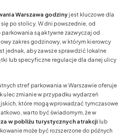
wania Warszawa godziny
jest kluczowe dla
ię po stolicy. W dni powszednie, od
go parkowania są aktywne zazwyczaj od
rdowy zakres godzinowy, w którym kierowcy
est jednak, aby zawsze sprawdzić lokalne
i lub specyficzne regulacje dla danej ulicy
tnych stref parkowania w Warszawie oferuje
k ulec zmianie w przypadku wydarzeń
iejskich, które mogą wprowadzać tymczasowe
datkowo, warto być świadomym, że w
za w pobliżu turystycznych atrakcji
lub
rkowanie może być rozszerzone do późnych