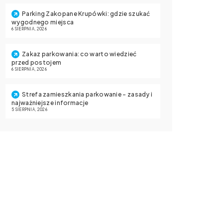
Parking Zakopane Krupówki: gdzie szukać
wygodnego miejsca
6 SIERPNIA, 2026
Zakaz parkowania: co warto wiedzieć
przed postojem
6 SIERPNIA, 2026
Strefa zamieszkania parkowanie – zasady i
najważniejsze informacje
5 SIERPNIA, 2026