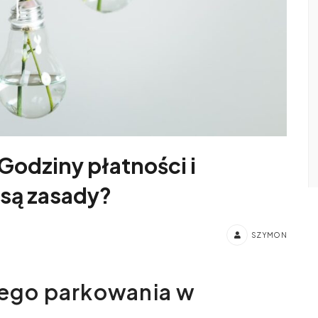
odziny płatności i
 są zasady?
SZYMON
nego parkowania w