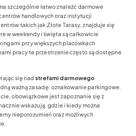
żna szczególnie łatwo znaleźć darmowe
centrów handlowych oraz instytucji
entrów takich jak Złote Tarasy, znajduje się
re w weekendy i święta są całkowicie
rkingami przy większych placówkach
nami pracy te przestrzenie często są dostępne
iając się nad
strefami darmowego
jedną ważną zasadę: oznakowanie parkingowe.
ie, obowiązkowe jest zapoznanie się z
nacznie wskazują, gdzie i kiedy można
iemy nieporozumień oraz możliwych
ie.