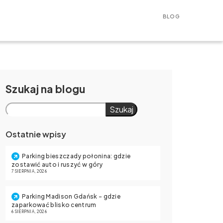
BLOG
Szukaj
Szukaj
Ostatnie wpisy
Parking bieszczady połonina: gdzie
zostawić auto i ruszyć w góry
7 SIERPNIA, 2026
Parking Madison Gdańsk – gdzie
zaparkować blisko centrum
6 SIERPNIA, 2026