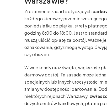
Warszawie?
Zrozumienie zasad dotyczących
parko
każdego kierowcy przemieszczającego s
poniedziałku do piątku, strefy płatne
godziny 8:00 do 18:00. Jest to standa
muszą uiścić opłatę za postój. Ważne j
oznakowania, gdyż mogą wystąpić wyjątk
czy obszaru.
W weekendy oraz święta, większość pła
darmowy postój. Ta zasada może jedna
specjalnych lub innych uroczystości m
zmiany w dostępności parkowania. Do
niektórych rejonach Warszawy,
zwłaszc
dużych centrów handlowych, płatne pa