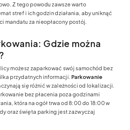
owo. Z tego powodu zawsze warto
at stref i ich godzin działania, aby uniknąć
ci mandatu za nieopłacony postój.
rkowania: Gdzie można
?
stolicy możesz zaparkować swój samochód bez
lka przydatnych informacji.
Parkowanie
zynają się różnić w zależności od lokalizacji.
arkowanie bez płacenia poza godzinami
nia, która na ogół trwa od 8:00 do 18:00 w
y oraz święta parking jest zazwyczaj