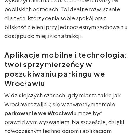
wykorzystania na czas spacerów lub wizyt w
pobliskich ogrodach. To idealne rozwiązanie
dla tych, którzy cenią sobie spokój oraz
bliskość zieleni przy jednoczesnym zachowaniu
dostępu do miejskich atrakcji.
Aplikacje mobilne i technologia:
twoi sprzymierzeńcy w
poszukiwaniu parkingu we
Wrocławiu
W dzisiejszych czasach, gdy miasta takie jak
Wrocław rozwijają się w zawrotnym tempie,
parkowanie we Wrocław
iu może być
prawdziwym wyzwaniem. Na szczęście, dzięki
nowoczesnym technologiom i aplikacjom