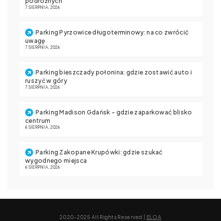
podróżnych
7 SIERPNIA, 2026
Parking Pyrzowice długoterminowy: na co zwrócić
uwagę
7 SIERPNIA, 2026
Parking bieszczady połonina: gdzie zostawić auto i
ruszyć w góry
7 SIERPNIA, 2026
Parking Madison Gdańsk – gdzie zaparkować blisko
centrum
6 SIERPNIA, 2026
Parking Zakopane Krupówki: gdzie szukać
wygodnego miejsca
6 SIERPNIA, 2026
2020-2025 All Rights Reserved |
ELOA