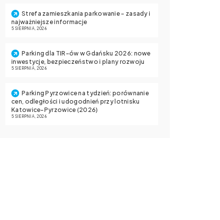
Strefa zamieszkania parkowanie – zasady i
najważniejsze informacje
5 SIERPNIA, 2026
Parking dla TIR-ów w Gdańsku 2026: nowe
inwestycje, bezpieczeństwo i plany rozwoju
5 SIERPNIA, 2026
Parking Pyrzowice na tydzień: porównanie
cen, odległości i udogodnień przy lotnisku
Katowice-Pyrzowice (2026)
5 SIERPNIA, 2026