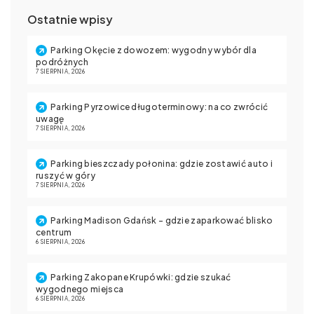
Ostatnie wpisy
Parking Okęcie z dowozem: wygodny wybór dla
podróżnych
7 SIERPNIA, 2026
Parking Pyrzowice długoterminowy: na co zwrócić
uwagę
7 SIERPNIA, 2026
Parking bieszczady połonina: gdzie zostawić auto i
ruszyć w góry
7 SIERPNIA, 2026
Parking Madison Gdańsk – gdzie zaparkować blisko
centrum
6 SIERPNIA, 2026
Parking Zakopane Krupówki: gdzie szukać
wygodnego miejsca
6 SIERPNIA, 2026