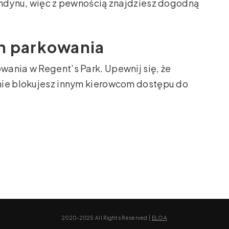
ondynu, więc z pewnością znajdziesz dogodną
ch parkowania
ania w Regent’s Park. Upewnij się, że
nie blokujesz innym kierowcom dostępu do
2020-2025 All Rights Reserved |
ELOA