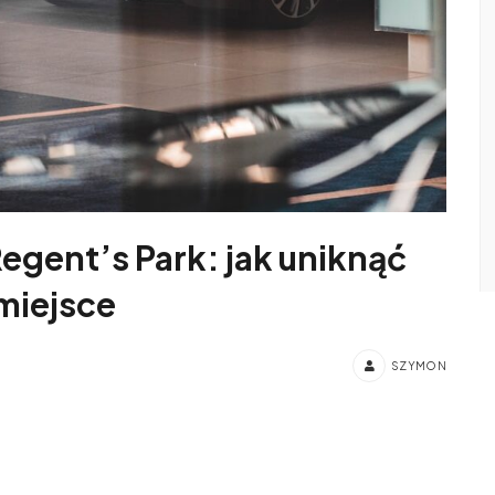
egent’s Park: jak uniknąć
 miejsce
SZYMON