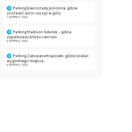
Parking bieszczady połonina: gdzie
zostawić auto i ruszyć w góry
7 SIERPNIA, 2026
Parking Madison Gdańsk – gdzie
zaparkować blisko centrum
6 SIERPNIA, 2026
Parking Zakopane Krupówki: gdzie szukać
wygodnego miejsca
6 SIERPNIA, 2026