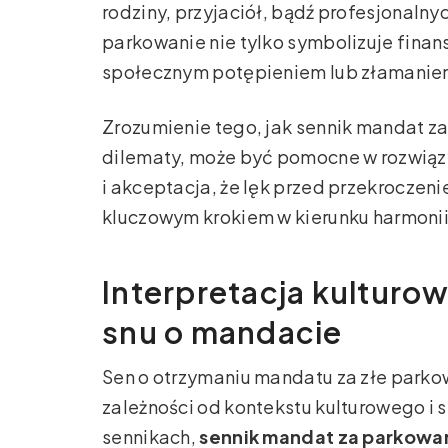
rodziny, przyjaciół, bądź profesjonaln
parkowanie nie tylko symbolizuje finans
społecznym potępieniem lub złamanie
Zrozumienie tego, jak sennik mandat z
dilematy, może być pomocne w rozwiąz
i akceptacja, że lęk przed przekroczen
kluczowym krokiem w kierunku harmonii
Interpretacja kulturo
snu o mandacie
Sen o otrzymaniu mandatu za złe parko
zależności od kontekstu kulturowego i 
sennikach,
sennik mandat za parkowa