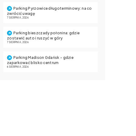
Parking Pyrzowice długoterminowy: na co
zwrócić uwagę
7 SIERPNIA, 2026
Parking bieszczady połonina: gdzie
zostawić auto i ruszyć w góry
7 SIERPNIA, 2026
Parking Madison Gdańsk – gdzie
zaparkować blisko centrum
6 SIERPNIA, 2026