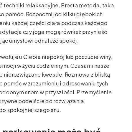
 techniki relaksacyjne. Prosta metoda, taka
o pomóc. Rozpocznij od kilku głębokich
żeniu każdej części ciała podczas każdego
medytacja czy joga mogą również przynieść
ając umysłowi odnaleźć spokój.
wołuje u Ciebie niepokój lub poczucie winy,
 emocji w życiu codziennym. Czasami nasze
b nierozwiązane kwestie. Rozmowa z bliską
e pomóc w zrozumieniu i adresowaniu tych
podobnym snom w przyszłości. Przemyślenie
 aktywne podejście do rozwiązania
do spokojniejszego snu.