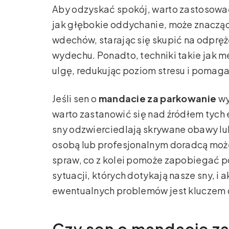
Aby odzyskać spokój, warto zastosować
jak głębokie oddychanie, może znacząc
wdechów, starając się skupić na odprę
wydechu. Ponadto, techniki takie jak 
ulgę, redukując poziom stresu i pomag
Jeśli sen o
mandacie za parkowanie
wy
warto zastanowić się nad źródłem tych
sny odzwierciedlają skrywane obawy lu
osobą lub profesjonalnym doradcą moż
spraw, co z kolei pomoże zapobiegać 
sytuacji, których dotykają nasze sny, i
ewentualnych problemów jest kluczem 