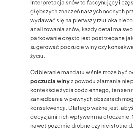
Interpretacja snów to fascynujący i cz
głębszych znaczeń naszych nocnych p
wydawać się na pierwszy rzut oka nie
analizowania snów, każdy detal ma swo
parkowanie często jest postrzegane ja
sugerować poczucie winy czy konsekwe
życiu.
Odbieranie mandatu w śnie może być o
poczucia winy
z powodu złamania niep
kontekście życia codziennego, ten sen 
zaniedbania w pewnych obszarach mog
konsekwencji. Dlatego ważne jest, abyś
decyzjami i ich wpływem na otoczenie.
nawet pozornie drobne czy nieistotne d