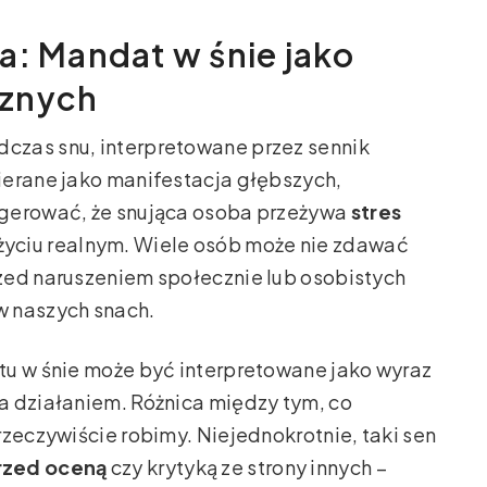
a: Mandat w śnie jako
rznych
czas snu, interpretowane przez sennik
ierane jako manifestacja głębszych,
ugerować, że snująca osoba przeżywa
stres
życiu realnym. Wiele osób może nie zdawać
zed naruszeniem społecznie lub osobistych
w naszych snach.
tu w śnie może być interpretowane jako wyraz
a działaniem. Różnica między tym, co
rzeczywiście robimy. Niejednokrotnie, taki sen
rzed oceną
czy krytyką ze strony innych –