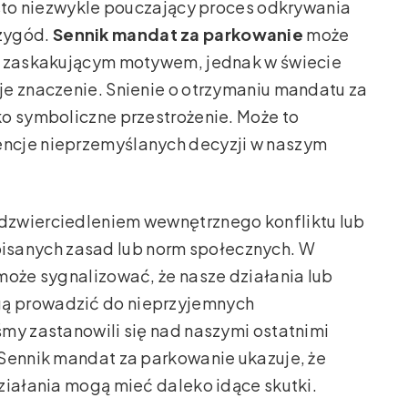
ęsto niezwykle pouczający proces odkrywania
rzygód.
Sennik mandat za parkowanie
może
co zaskakującym motywem, jednak w świecie
je znaczenie. Snienie o otrzymaniu mandatu za
ko symboliczne przestrożenie. Może to
ncje nieprzemyślanych decyzji w naszym
dzwierciedleniem wewnętrznego konfliktu lub
isanych zasad lub norm społecznych. W
może sygnalizować, że nasze działania lub
ą prowadzić do nieprzyjemnych
my zastanowili się nad naszymi ostatnimi
 Sennik mandat za parkowanie ukazuje, że
ziałania mogą mieć daleko idące skutki.