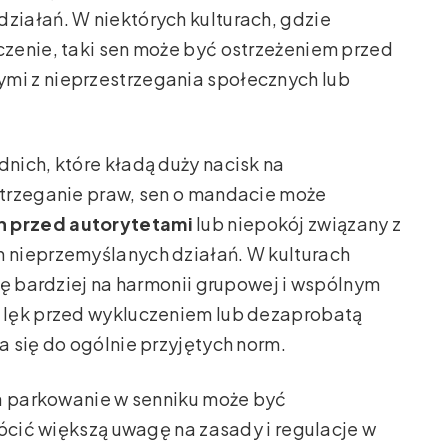
iałań. W niektórych kulturach, gdzie
zenie, taki sen może być ostrzeżeniem przed
i z nieprzestrzegania społecznych lub
nich, które kładą duży nacisk na
trzeganie praw, sen o mandacie może
h przed autorytetami
lub niepokój związany z
 nieprzemyślanych działań. W kulturach
ię bardziej na harmonii grupowej i wspólnym
 lęk przed wykluczeniem lub dezaprobatą
 się do ogólnie przyjętych norm.
za parkowanie w senniku może być
rócić większą uwagę na zasady i regulacje w