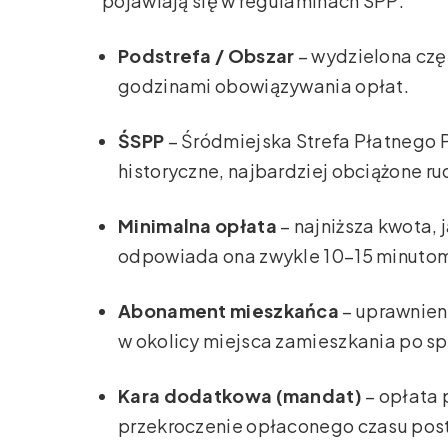
pojawiają się w regulaminach SPP:
Podstrefa / Obszar
– wydzielona czę
godzinami obowiązywania opłat.
ŚSPP
– Śródmiejska Strefa Płatnego 
historyczne, najbardziej obciążone ru
Minimalna opłata
– najniższa kwota, 
odpowiada ona zwykle 10–15 minutom
Abonament mieszkańca
– uprawnien
w okolicy miejsca zamieszkania po s
Kara dodatkowa (mandat)
– opłata 
przekroczenie opłaconego czasu post