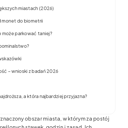
iększych miastach (2026)
 monet do biometrii
to może parkować taniej?
zapominalstwo?
wskazówki
ość – wnioski z badań 2026
jdroższa, a która najbardziej przyjazna?
yznaczony obszar miasta, w którym za postój
reślonych stawek, godzin i zasad. Ich