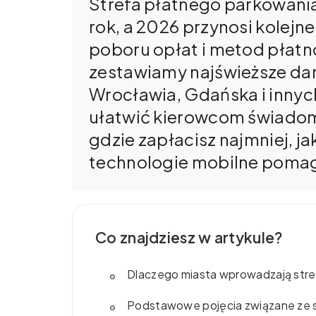
Strefa płatnego parkowania 
rok, a 2026 przynosi kolejn
poboru opłat i metod płatn
zestawiamy najświeższe da
Wrocławia, Gdańska i innyc
ułatwić kierowcom świadom
gdzie zapłacisz najmniej, jak
technologie mobilne poma
Co znajdziesz w artykule?
Dlaczego miasta wprowadzają stre
Podstawowe pojęcia związane ze 