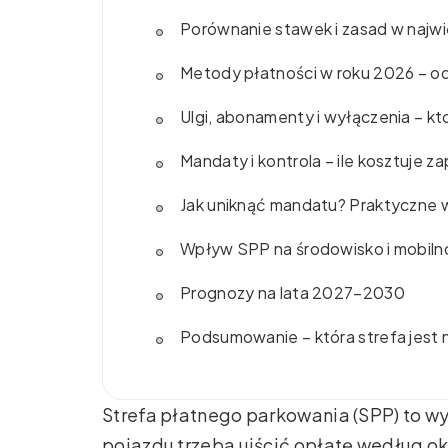
Porównanie stawek i zasad w najw
Metody płatności w roku 2026 – od
Ulgi, abonamenty i wyłączenia – k
Mandaty i kontrola – ile kosztuje 
Jak uniknąć mandatu? Praktyczne 
Wpływ SPP na środowisko i mobiln
Prognozy na lata 2027–2030
Podsumowanie – która strefa jest na
Strefa płatnego parkowania (SPP) to w
pojazdu trzeba uiścić opłatę według ok