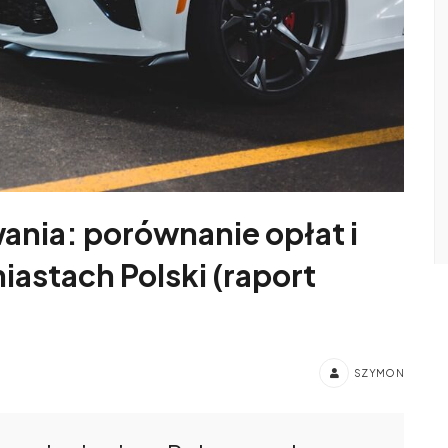
ania: porównanie opłat i
iastach Polski (raport
SZYMON