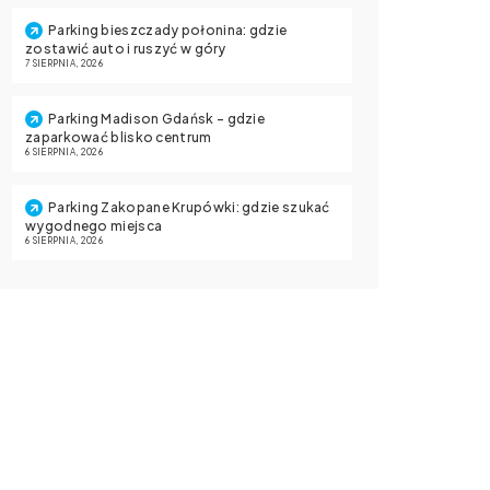
Parking bieszczady połonina: gdzie
zostawić auto i ruszyć w góry
7 SIERPNIA, 2026
Parking Madison Gdańsk – gdzie
zaparkować blisko centrum
6 SIERPNIA, 2026
Parking Zakopane Krupówki: gdzie szukać
wygodnego miejsca
6 SIERPNIA, 2026