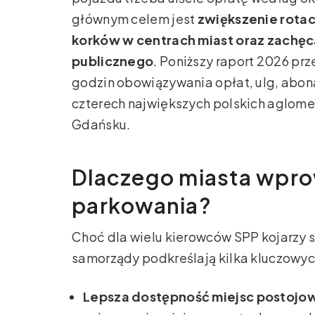
głównym celem jest
zwiększenie rotac
korków w centrach miast oraz zachęca
publicznego
. Poniższy raport 2026 p
godzin obowiązywania opłat, ulg, abo
czterech największych polskich aglome
Gdańsku.
Dlaczego miasta wpro
parkowania?
Choć dla wielu kierowców SPP kojarzy 
samorządy podkreślają kilka kluczowyc
Lepsza dostępność miejsc postojo