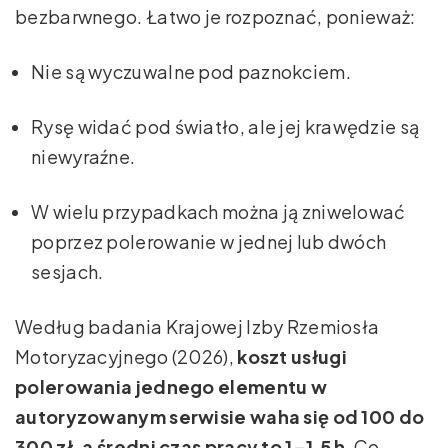
bezbarwnego. Łatwo je rozpoznać, ponieważ:
Nie są wyczuwalne pod paznokciem.
Rysę widać pod światło, ale jej krawędzie są
niewyraźne.
W wielu przypadkach można ją zniwelować
poprzez polerowanie w jednej lub dwóch
sesjach.
Według badania Krajowej Izby Rzemiosła
Motoryzacyjnego (2026),
koszt usługi
polerowania jednego elementu w
autoryzowanym serwisie waha się od 100 do
300 zł, a średni czas pracy to 1–1,5 h
. Co