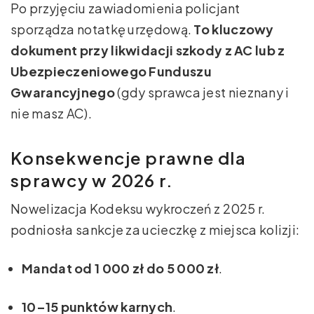
Po przyjęciu zawiadomienia policjant
sporządza notatkę urzędową.
To kluczowy
dokument przy likwidacji szkody z AC lub z
Ubezpieczeniowego Funduszu
Gwarancyjnego
(gdy sprawca jest nieznany i
nie masz AC).
Konsekwencje prawne dla
sprawcy w 2026 r.
Nowelizacja Kodeksu wykroczeń z 2025 r.
podniosła sankcje za ucieczkę z miejsca kolizji:
Mandat od 1 000 zł do 5 000 zł
.
10–15 punktów karnych
.