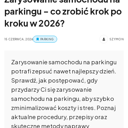
parkingu – co zrobić krok po
kroku w 2026?
15 CZERWCA, 2026
PARKING
SZYMON
Zarysowanie samochodu na parkingu
potrafi zepsuć nawet najlepszy dzień.
Sprawdź, jak postępować, gdy
przydarzy Ci się zarysowanie
samochodu na parkingu, aby szybko
zminimalizować koszty i stres. Poznaj
aktualne procedury, przepisy oraz
skuteczne metody naprawy