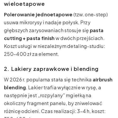
wieloetapowe
Polerowanie jednoetapowe
(tzw. one-step)
usuwa mikrorysy i nadaje połysk. Przy
głębszych zarysowaniach stosuje się
pasta
cutting + pasta finish
w dwóch przejściach.
Koszt usługi w niezależnym detaling-studiu:
250–400 zł za element.
2. Lakiery zaprawkowe i blending
W 2026 r. popularna stała się technika
airbrush
blending
. Lakier trafia wyłącznie w rysę, a
następnie jest „rozpylany” mgiełką na
okoliczny fragment panelu, by zniwelować
różnicę odcieni. Czas realizacji: 3–4 h, koszt: