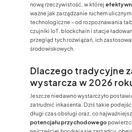
nową rzeczywistość, w której
efektywn
ważne jak zarządzanie ruchem uliczny
technologiczne – od rozpoznawania tabli
czujniki IoT, blockchain i stacje ładow
przegląd tych rozwiązań, ich zastosowa
środowiskowych.
Dlaczego tradycyjne z
wystarcza w 2026 rok
Jeszcze niedawno wystarczyło postawić
zatrudnić inkasenta. Dziś takie podejś
długi czas obsługi oraz, co najważniejs
potencjału przychodowego
powierzch
najczęściej borykają się zarządcy, obej