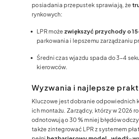
posiadania przepustek sprawiają, że
tr
rynkowych:
LPR może
zwiększyć przychody o 1
parkowania i lepszemu zarządzaniu 
Średni czas wjazdu spada do 3–4 seku
kierowców.
Wyzwania i najlepsze prak
Kluczowe jest dobranie odpowiednich ka
ich montażu. Zarządcy, którzy w 2026 r
odnotowują o 30 % mniej błędów odcz
także zintegrować LPR z systemem pła
pełni
bezbarierowy model „wjedź-wyj