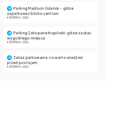
Parking Madison Gdańsk – gdzie
zaparkować blisko centrum
6 SIERPNIA, 2026
Parking Zakopane Krupówki: gdzie szukać
wygodnego miejsca
6 SIERPNIA, 2026
Zakaz parkowania: co warto wiedzieć
przed postojem
6 SIERPNIA, 2026