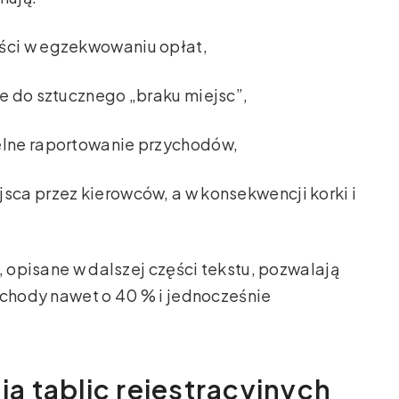
ści w egzekwowaniu opłat,
ce do sztucznego „braku miejsc”,
elne raportowanie przychodów,
sca przez kierowców, a w konsekwencji korki i
, opisane w dalszej części tekstu, pozwalają
ychody nawet o 40 % i jednocześnie
 tablic rejestracyjnych