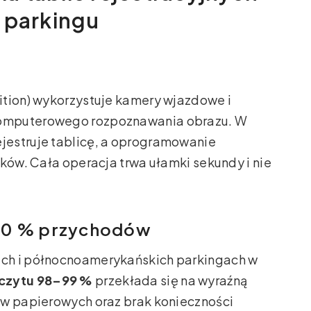
 parkingu
ition) wykorzystuje kamery wjazdowe i
komputerowego rozpoznawania obrazu. W
jestruje tablicę, a oprogramowanie
aków. Cała operacja trwa ułamki sekundy i nie
–40 % przychodów
ch i północnoamerykańskich parkingach w
czytu 98–99 %
przekłada się na wyraźną
ów papierowych oraz brak konieczności