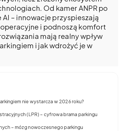
echnologiach. Od kamer ANPR po
ę AI – innowacje przyspieszają
y operacyjne i podnoszą komfort
rozwiązania mają realny wpływ
rkingiem i jak wdrożyć je w
arkingiem nie wystarcza w 2026 roku?
stracyjnych (LPR) – cyfrowa brama parkingu
 danych – mózg nowoczesnego parkingu