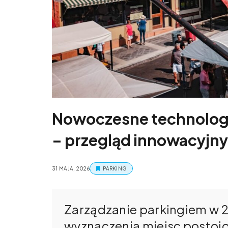
Nowoczesne technologi
– przegląd innowacyjn
31 MAJA, 2026
PARKING
Zarządzanie parkingiem w 20
wyznaczenia miejsc postoj