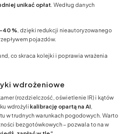
udniej unikać opłat
. Według danych
5–40 %
, dzięki redukcji nieautoryzowanego
przepływem pojazdów.
nd, co skraca kolejki i poprawia wrażenia
tyki wdrożeniowe
mer (rozdzielczość, oświetlenie IR) i kątów
oku wdrożyli
kalibrację opartą na AI
,
ytu w trudnych warunkach pogodowych. Warto
tności bezgotówkowych – pozwala to na w
edź, zapłać w tle”
.