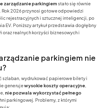
e zarządzanie parkingiem
stało się równie
m. Rok 2026 przynosi gotowe odpowiedzi
c rejestracyjnych i sztucznej inteligencji, po
ania EV. Poniższy artykuł przedstawia dogłębny
ń oraz realnych korzyści biznesowych i
arządzanie parkingiem nie
u?
 szlaban, wydrukować papierowe bilety i
cie generuje
wysokie koszty operacyjne
,
ze,
nie pozwala wykorzystać pełnego
ni parkingowej. Problemy, z którymi
mują: