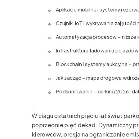
Aplikacje mobilne i systemy rezerwa
Czujniki IoT i wykrywanie zajętośc
Automatyzacja procesów – niższe k
Infrastruktura ładowania pojazdów 
Blockchain i systemy aukcyjne – pr
Jak zacząć – mapa drogowa wdroż
Podsumowanie – parking 2026 i dal
W ciągu ostatnich pięciu lat świat parko
poprzednie pięć dekad. Dynamiczny prz
kierowców, presja na ograniczanie emisj