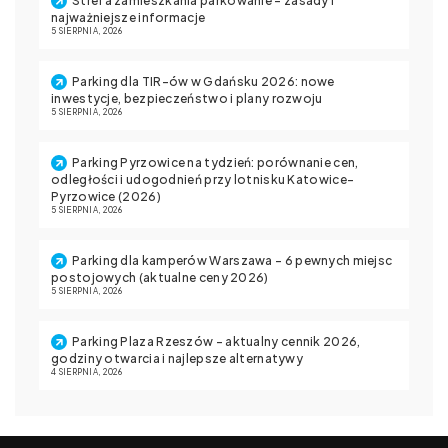
Strefa zamieszkania parkowanie – zasady i
najważniejsze informacje
5 SIERPNIA, 2026
Parking dla TIR-ów w Gdańsku 2026: nowe
inwestycje, bezpieczeństwo i plany rozwoju
5 SIERPNIA, 2026
Parking Pyrzowice na tydzień: porównanie cen,
odległości i udogodnień przy lotnisku Katowice-
Pyrzowice (2026)
5 SIERPNIA, 2026
Parking dla kamperów Warszawa – 6 pewnych miejsc
postojowych (aktualne ceny 2026)
5 SIERPNIA, 2026
Parking Plaza Rzeszów – aktualny cennik 2026,
godziny otwarcia i najlepsze alternatywy
4 SIERPNIA, 2026