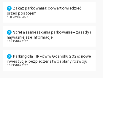
Zakaz parkowania: co warto wiedzieć
przed postojem
6 SIERPNIA, 2026
Strefa zamieszkania parkowanie – zasady i
najważniejsze informacje
5 SIERPNIA, 2026
Parking dla TIR-ów w Gdańsku 2026: nowe
inwestycje, bezpieczeństwo i plany rozwoju
5 SIERPNIA, 2026