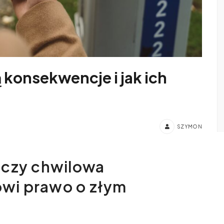
ą konsekwencje i jak ich
SZYMON
 czy chwilowa
wi prawo o złym