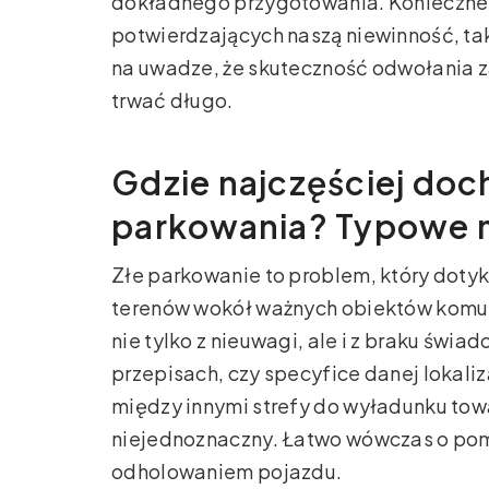
dokładnego przygotowania. Konieczne
potwierdzających naszą niewinność, tak
na uwadze, że skuteczność odwołania z
trwać długo.
Gdzie najczęściej doc
parkowania? Typowe 
Złe parkowanie to problem, który doty
terenów wokół ważnych obiektów komun
nie tylko z nieuwagi, ale i z braku św
przepisach, czy specyfice danej lokali
między innymi strefy do wyładunku tow
niejednoznaczny. Łatwo wówczas o pom
odholowaniem pojazdu.