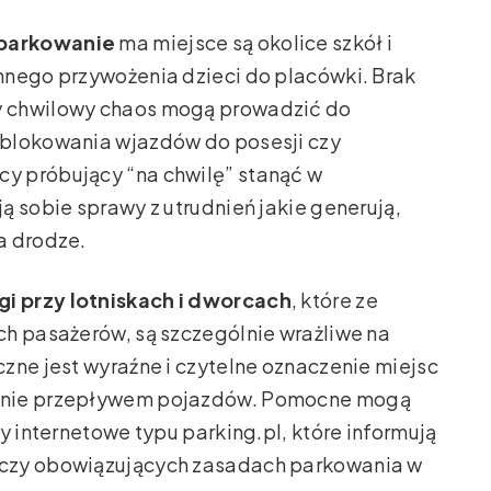
 parkowanie
ma miejsce są okolice szkół i
nnego przywożenia dzieci do placówki. Brak
y chwilowy chaos mogą prowadzić do
 blokowania wjazdów do posesji czy
y próbujący “na chwilę” stanąć w
ą sobie sprawy z utrudnień jakie generują,
a drodze.
gi przy lotniskach i dworcach
, które ze
ch pasażerów, są szczególnie wrażliwe na
zne jest wyraźne i czytelne oznaczenie miejsc
anie przepływem pojazdów. Pomocne mogą
y internetowe typu parking.pl, które informują
 czy obowiązujących zasadach parkowania w