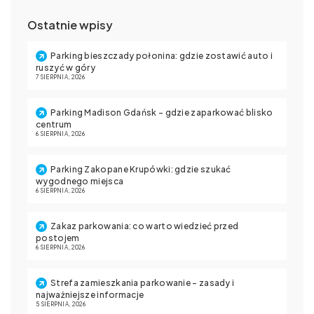
Ostatnie wpisy
Parking bieszczady połonina: gdzie zostawić auto i
ruszyć w góry
7 SIERPNIA, 2026
Parking Madison Gdańsk – gdzie zaparkować blisko
centrum
6 SIERPNIA, 2026
Parking Zakopane Krupówki: gdzie szukać
wygodnego miejsca
6 SIERPNIA, 2026
Zakaz parkowania: co warto wiedzieć przed
postojem
6 SIERPNIA, 2026
Strefa zamieszkania parkowanie – zasady i
najważniejsze informacje
5 SIERPNIA, 2026